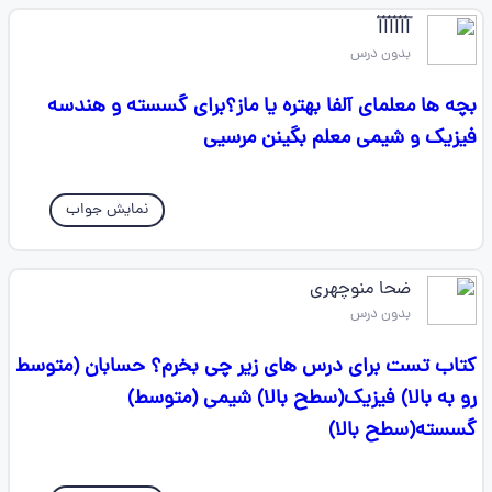
l⃐l⃐l⃐l⃐l⃐l⃐
بدون درس
بچه ها معلمای آلفا بهتره یا ماز؟برای گسسته و هندسه
فیزیک و شیمی معلم بگینن مرسیی
نمایش جواب
ضحا منوچهری
بدون درس
کتاب تست برای درس های زیر چی بخرم؟ حسابان (متوسط
رو به بالا) فیزیک(سطح بالا) شیمی (متوسط)
گسسته(سطح بالا)