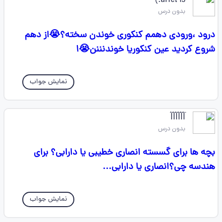
ariel 19:)
بدون درس
درود ،ورودی دهمم کنکوری خوندن سخته؟😭از دهم
شروع کردید عین کنکوریا خوندنننن😭۱
نمایش جواب
l⃐l⃐l⃐l⃐l⃐l⃐
بدون درس
بچه ها برای گسسته انصاری خطیبی یا دارابی؟ برای
هندسه چی؟انصاری یا دارابی...
نمایش جواب