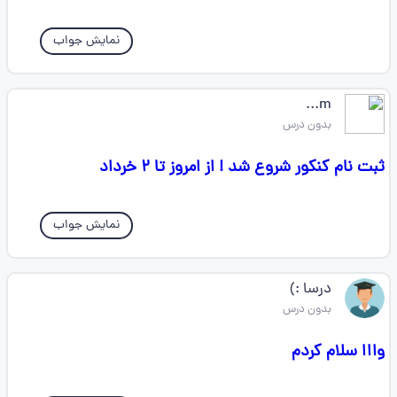
نمایش جواب
m...
بدون درس
ثبت نام کنکور شروع شد ! از امروز تا ۲ خرداد
نمایش جواب
درسا :)
بدون درس
وااا سلام کردم