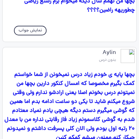
بچها من نهمم سال دیگه میخوام برم رشتع ریاضی
چطوریهه راضین؟؟؟؟
نمایش جواب
𝖠︎𝗒𝗅︎𝗂𝗇︎
بدون درس
بچها پایه ی خودم زیاد درس نمیخونن از شما خواستم
کمک بگیرم مخصوصا که امسال کنکور دارین بچها من
نمیتونم درس بخونم اصلا یعنی ارادشو ندارم ولی وقتی
شروع میکنم شاید تا یکی دو ساعت ادامه بدم اما همین
که گوشی میگیرم دستم دیگه هیچی یادم نمیاد معتادم
شدم به گوشی کلاسمونم زیاد فاز رقابتی نداره من با معدل
۲۰ رتبه اول بودم ولی الان کلی پسرفت داشتم و نمیدونم
چیکار کنم.ممنون میشم کمکم کنین