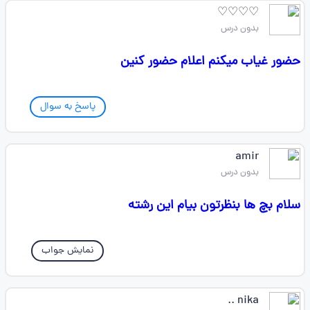
♡♡♡♡
بدون درس
حضور غیاب میکنم اعلام حضور کنین
پاسخ به سوال
amir
بدون درس
سلام بچ ها بنظرتون بیام این رشته
نمایش جواب
nika ..