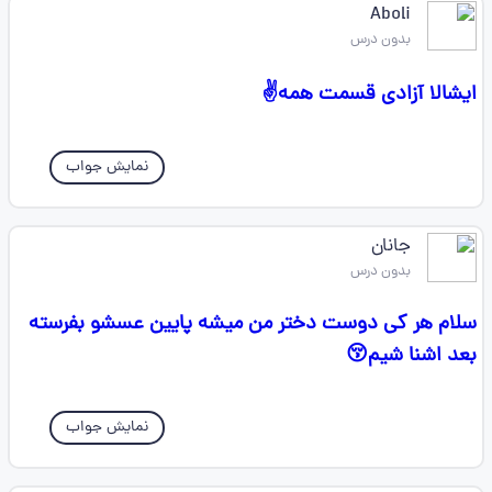
Aboli
بدون درس
ایشالا آزادی قسمت همه✌️
نمایش جواب
جانان
بدون درس
سلام هر کی دوست دختر من میشه پایین عسشو بفرسته
بعد اشنا شیم😚
نمایش جواب