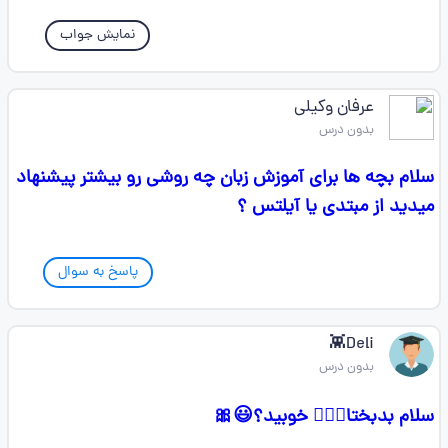
نمایش جواب
عرفان وکیلی
بدون درس
سلام بچه ها برای آموزش زبان چه روشی رو بیشتر پیشنهاد
میدید از مبتدی یا آیلتس ؟
پاسخ به سوال
Deli👾
بدون درس
سلام بدبختا🙋🏻‍♀️ خوبید؟😃🎀