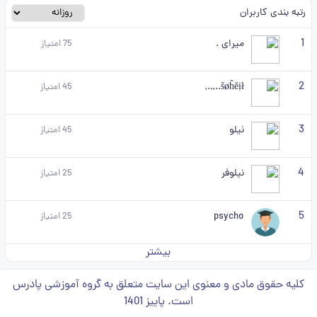
رتبه بندی کاربران
1
میرای .
75
امتیاز
2
šøĥěịł..,..,
45
امتیاز
3
نیلو
45
امتیاز
4
نیلوفر
25
امتیاز
5
psycho
25
امتیاز
بیشتر
کلیه حقوق مادی و معنوی این سایت متعلق به گروه آموزشی پادرس
است. پاییز 1401