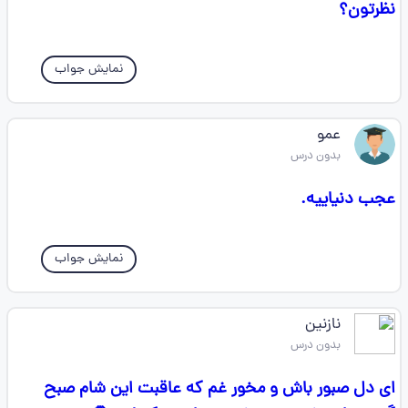
نظرتون؟
نمایش جواب
عمو ‌
بدون درس
عجب دنیاییه.
نمایش جواب
نازنین
بدون درس
‏ای دل صبور باش و مخور غم که عاقبت این شام صبح