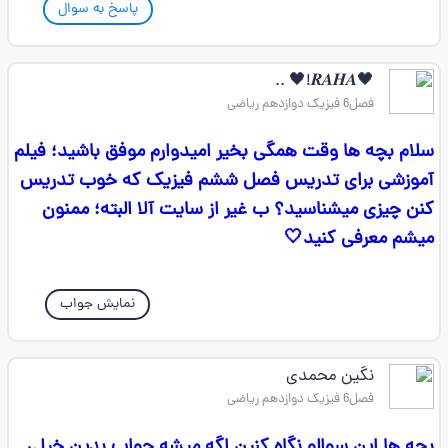
پاسخ به سوال
🖤𝑹𝑨𝑯𝑨!🖤 ..
فصل6 فیزیک دوازدهم ریاضی
سلام بچه ها وقت همگی بخیر امیدوارم موفق باشید؛ فیلم
آموزشی برای تدریس فصل ششم فیزیک که خوب تدریس
کنن چیزی میشناسید؟ ب غیر از سایت آلا البته؛ ممنون
میشم معرفی کنید🤍
نمایش جواب
نگین محمدی
فصل6 فیزیک دوازدهم ریاضی
بچه ها این سوالو نگاه کنین اگه میشه جواب بدین خیلی