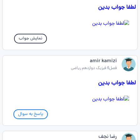
لطفا جواب بدین
نمایش جواب
amir kamizi
فصل6 فیزیک دوازدهم ریاضی
لطفا جواب بدین
پاسخ به سوال
رضا نجف