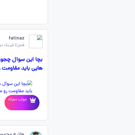
fatinaz
فصل2 فیزیک دوازدهم ریاضی
بچا این سوال چجور
هایی باید مقاومت ر
جواب معرکه
هانیه محمو