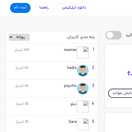
ثبت نام
دانلود اپلیکیشن
راهنما
اب
رتبه بندی کاربران
1
manian
100
امتیاز
2
hadis
45
امتیاز
د؟
3
psycho
45
امتیاز
ایش جواب
4
نیلو
35
امتیاز
5
Sara
35
امتیاز