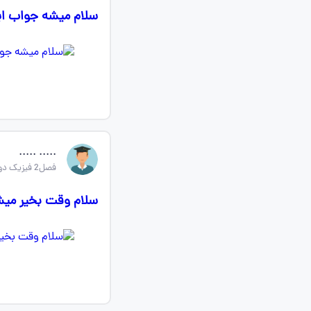
سلام میشه جواب ای
..... .....
فصل2 فیزیک دوازدهم ریاضی
سلام وقت بخیر میش