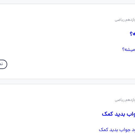
؟
نم
اب بدید کمک