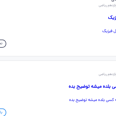
زیک
نم
ی بلده میشه توضیح بده
پا