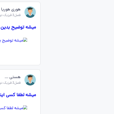
هوری هوریا
فصل2 فیزیک دوازدهم ریاضی
میشه توضیح بدین چرا fs سمت راسته؟ از کجا باید جه
هستی ...
فصل2 فیزیک دوازدهم ریاضی
میشه لطفا کسی اینو