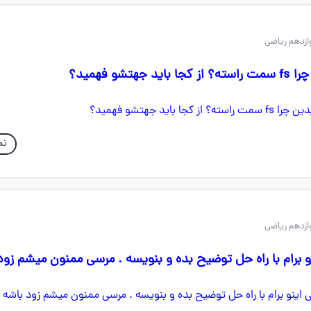
تشو فهمید؟
نم
 برام با راه حل توضیح بده و بنویسه . مرسی ممنون میشم زود 