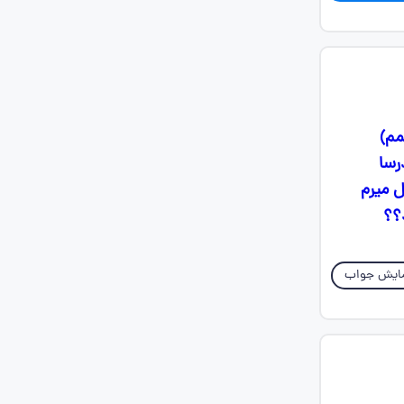
مم)
رسا
 میرم
؟؟
ایش جواب