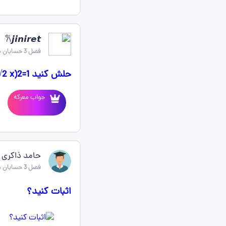
𐙚𝙟𝙞𝙣𝙞𝙧𝙚𝙩
فصل 3 حسابان دوازدهم
حلش کنید x2+(y_3√2 x)2=1
جواب معرکه
حامد ذاکری
فصل 3 حسابان دوازدهم
اثبات کنید؟