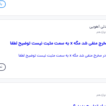
پا
لی آهویی
گه x به سمت مثبت نیست توضیح لطفا
نم