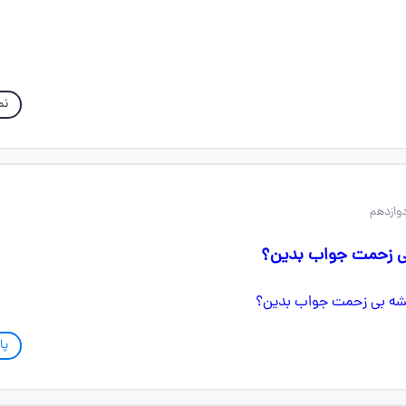
نم
بی زحمت جواب بدین؟
پا