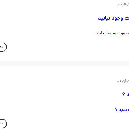
ت وجود بیابید
نم
د ؟
نم