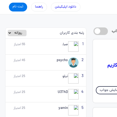
ثبت نام
دانلود اپلیکیشن
راهنما
اب
رتبه بندی کاربران
1
صبا.
55
امتیاز
2
psycho
45
امتیاز
اریم
3
نیلو
25
امتیاز
ایش جواب
4
U3T4D
25
امتیاز
5
yamin
25
امتیاز