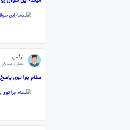
میشه این سوال رو ب
نرگس .....
فصل 3 حسابان دوازدهم
سلام چرا توی پاسخ 