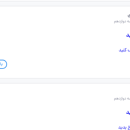
ی
 دوازدهم
د
پا
 دوازدهم
د