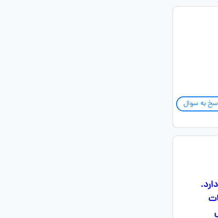
سخ به سوال
دساعتگرد دارد.
ات