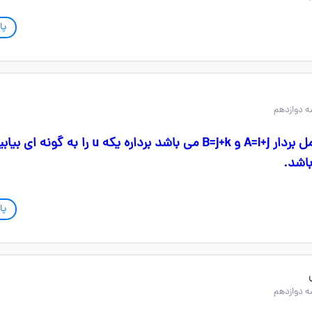
پا
 دوازدهم
در صفحه ای که شامل بردار A=i+j و B=j+k می باشد برداره یکه u ر
پا
 دوازدهم