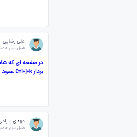
علی رضایی
فصل سوم هندسه
بردار C=i+j+k عمود باشد.
مهدی بیرامی
فصل سوم هندسه