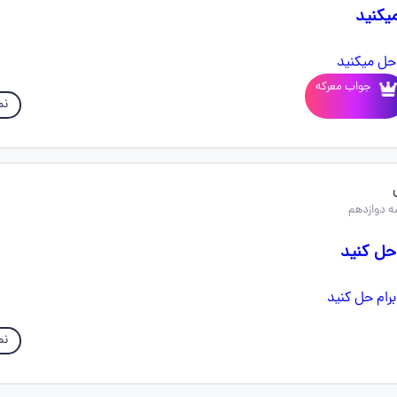
میکنید
جواب معرکه
نم
 دوازدهم
 حل کنید
نم