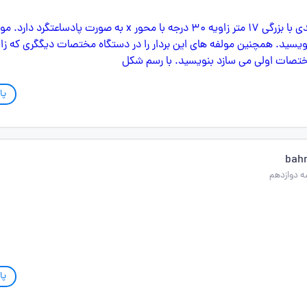
پا
bah
 دوازدهم
پا