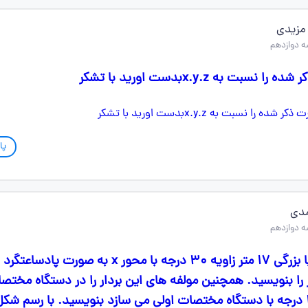
مزیدی
 دوازدهم
بت به x.y.zبدست اورید با تشکر
پا
دی
 دوازدهم
یک بردار دو بعدی با بزرگی ۱۷ متر زاویه ۳۰ درجه با محور x به صورت پا
 را بنویسید. همچنین مولفه های این بردار را در دستگاه مختص