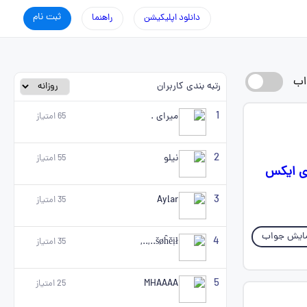
ثبت نام
دانلود اپلیکیشن
راهنما
اب
رتبه بندی کاربران
1
میرای .
65
امتیاز
2
نیلو
55
امتیاز
وی ایکس
3
Aylar
35
امتیاز
ایش جواب
4
šøĥěịł..,..,
35
امتیاز
5
MHAAAA
25
امتیاز