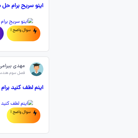
اینو سریح برام حل 
سوال واضح !
مهدی بیرامی
فصل سوم هندسه
اینم لطف کنید برام
سوال واضح !