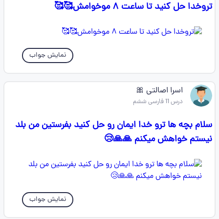
تروخدا حل کنید تا ساعت ۸ موخوامش🥰🥰
نمایش جواب
اسرا اصالتی 🎀
درس 11 فارسی ششم
سلام بچه ها ترو خدا ایمان رو حل کنید بفرستین من بلد
نیستم خواهش میکنم 🙏🙏😢
نمایش جواب