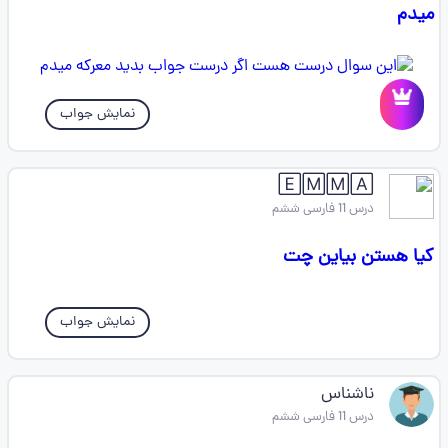
میدم
نمایش جواب
🄴🄼🄼🄰
درس 11 فارسی ششم
کیا هستن بیاین چت
نمایش جواب
ناشناس
درس 11 فارسی ششم