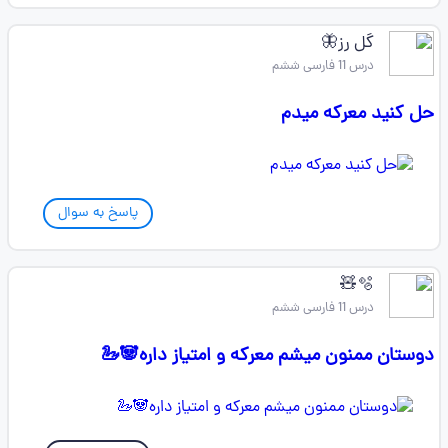
گل رز🦋
درس 11 فارسی ششم
حل کنید معرکه میدم
پاسخ به سوال
🫧🧸
درس 11 فارسی ششم
دوستان ممنون میشم معرکه و امتیاز داره🐼🦢