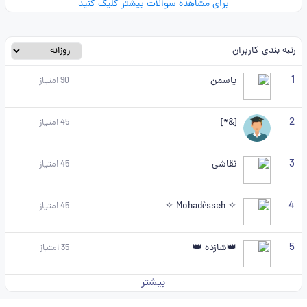
برای مشاهده سوالات بیشتر کلیک کنید
رتبه بندی کاربران
1
یاسمن
90
امتیاز
2
[&*]
45
امتیاز
3
نقاشی
45
امتیاز
4
✧ Mohadèsseh ✧
45
امتیاز
5
👑شازده 👑
35
امتیاز
بیشتر