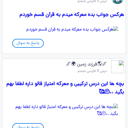
درس 11 فارسی ششم
هرکس جواب بده معرکه میدم به قرآن قسم خوردم
پاسخ به سوال
🌌🌎فرزند زمین 🌍🌌
درس 11 فارسی ششم
بچه ها این درس ترکیبی و معرکه امتیاز فالو داره لطفا بهم
بگید ،،🫠🥰
پاسخ به سوال