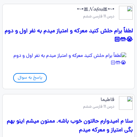
•~•🎀𝓝𝓪𝓯𝓪𝓼🎀•~•
درس 11 فارسی ششم
لطفاً برام حلش کنید معرکه و امتیاز میدم به نفر اول و دوم
😭🤲🏻
پاسخ به سوال
فاطیما
درس 11 فارسی ششم
سلا م امیدوارم حالتون خوب باشه. ممنون میشم اینو بهم
بگی امتیاز و معرکه میدم