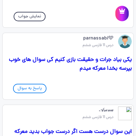
نمایش جواب
parnassabi🩵
درس 11 فارسی ششم
یکی بیاد جرات و حقیقت بازی کنیم کی سوال های خوب
بپرسه بخدا معرکه میدم
پاسخ به سوال
𝒜𝓈ℯ𝓃𝒶
درس 11 فارسی ششم
این سوال درست هست اگر درست جواب بدید معرکه