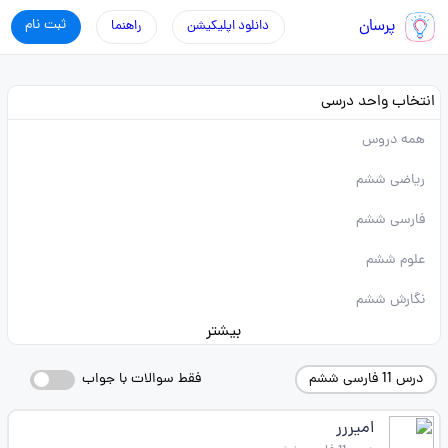
پرسان
ثبت نام
دانلود اپلیکیشن
راهنما
انتخاب واحد درسی
همه دروس
ریاضی ششم
فارسی ششم
علوم ششم
نگارش ششم
بیشتر
درس 11 فارسی ششم
فقط سوالات با جواب
امیررر