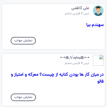
علی کاظمی
درس 11 فارسی ششم
سهندم بیا
نمایش جواب
•~•🎀𝓝𝓪𝓯𝓪𝓼🎀•~•
درس 11 فارسی ششم
در میان کار ها بودن کنایه از چیست؟ معرکه و امتیاز و
فالو
نمایش جواب