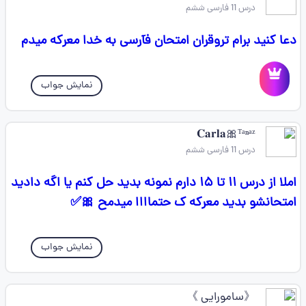
درس 11 فارسی ششم
دعا کنید برام تروقران امتحان فآرسی به خدا معرکه میدم
نمایش جواب
𝐂𝐚𝐫𝐥𝐚🎀ᵀᵃⁿᵃᶻ
درس 11 فارسی ششم
املا از درس ۱۱ تا ۱۵ دارم نمونه بدید حل کنم یا اگه دادید
امتحانشو بدید معرکه ک حتماااا میدمح 🎀✅
نمایش جواب
《سامورایی 》