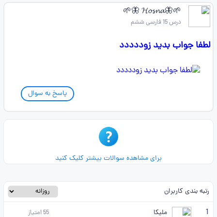
🌱🦋𝓗𝓸𝓼𝓷𝓪 🦋🌱
درس 15 فارسی ششم
لطفا جواب بدید زوددددد
پاسخ به سوال
برای مشاهده سوالات بیشتر کلیک کنید
رتبه بندی کاربران
1
ملیکا
55
امتیاز