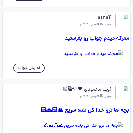
¥asna
درس 15 فارسی ششم
معرکه میدم جواب رو بفرستید
نمایش جواب
آوینا محمودی 🖤🤍🥷🏻
درس 15 فارسی ششم
بچه ها ترو خدا کی بلده سریع 🙏🏻🙏🏻