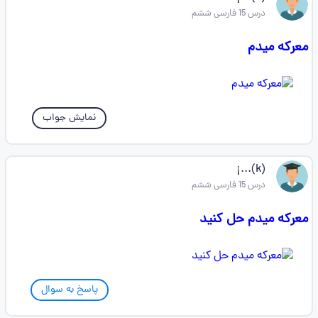
درس 15 فارسی ششم
معرکه میدم
نمایش جواب
(k)...¡
درس 15 فارسی ششم
معرکه میدم حل کنید
پاسخ به سوال