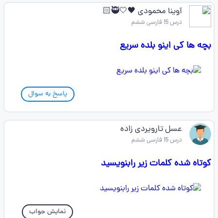
آوینا محمودی 🖤🤍🥷🏻
درس 15 فارسی ششم
بچه ها کی اینو بلده سریع
پاسخ به سوال
عسل تارویردی زاده
درس 15 فارسی ششم
کوتاه شده کلمات زیر رابنویسید
نمایش جواب