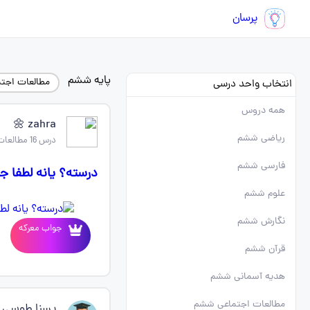
پرسان
پایه ششم
مطالعات اجت
انتخاب واحد درسی
همه دروس
zahra 🌼
ریاضی ششم
درس 16 مطالعات اجتماعی ششم
فارسی ششم
درسته؟ یانه لطفا ج
علوم ششم
نگارش ششم
جواب معرکه
قرآن ششم
هدیه آسمانی ششم
مطالعات اجتماعی ششم
یسنا طوسی