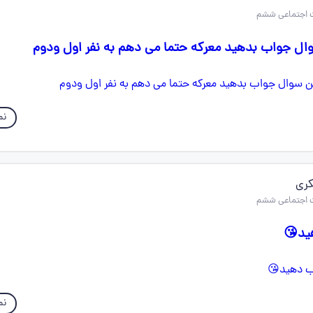
وال جواب بدهید معرکه حتما می دهم به نفر اول ودوم
نم
ری
ید😘
نم