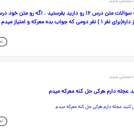
سلام 👋 بچه ها اگه سوالات متن درس ۱۶ رو دارید بفرستید . اگه رو متن 
می که جواب بده معرکه و امتیاز میدم
نم
د عجله دارم هرکی حل کنه معرکه میدم
نم