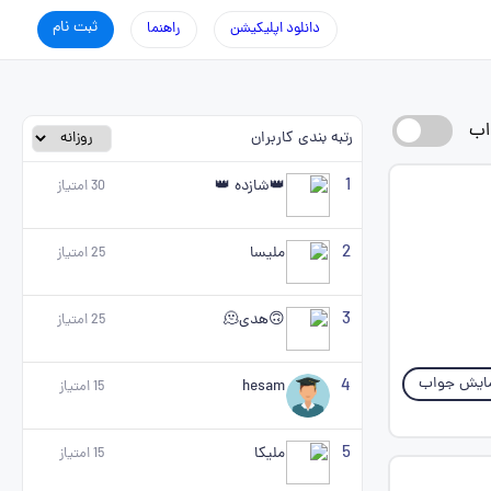
ثبت نام
دانلود اپلیکیشن
راهنما
اب
رتبه بندی کاربران
1
👑شازده 👑
30
امتیاز
2
ملیسا
25
امتیاز
3
🙃هدی🫠
25
امتیاز
ایش جواب
4
hesam
15
امتیاز
5
ملیکا
15
امتیاز