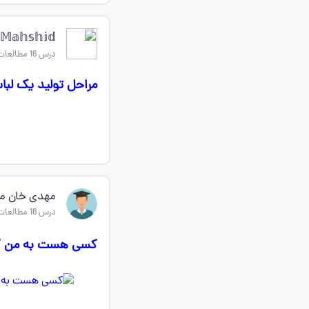
𝕄𝕒𝕙𝕤𝕙𝕚𝕕🎀🖇
درس 16 مطالعات اجتماعی ششم
مراحل تولید یک لبا
مهدی خان م
درس 16 مطالعات اجتماعی ششم
کسی هست به من ک