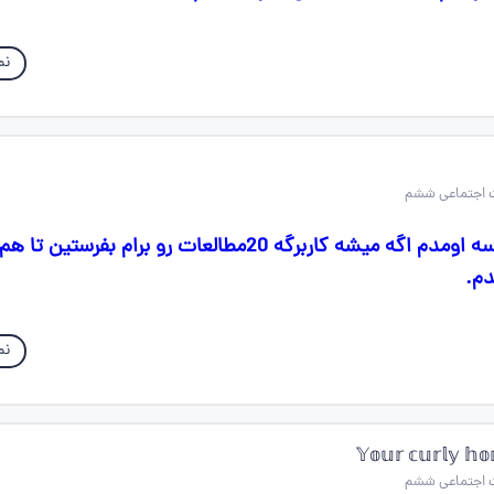
اب
 مدرسه اومدم اگه میشه کاربرگه 20مطالعات رو برام بفرستین تا هم بهتون
معر
اب
𝕐𝕠𝕦𝕣 𝕔𝕦𝕣𝕝𝕪 