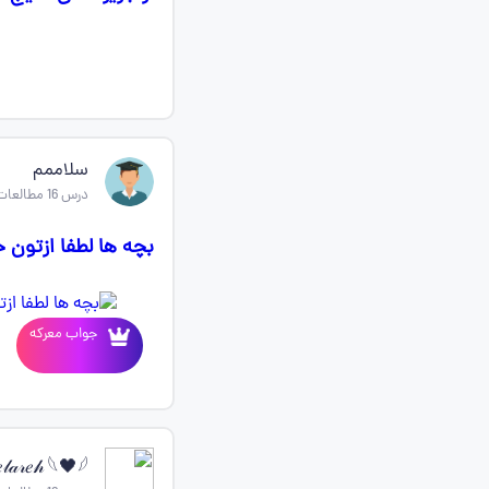
سلاممم
درس 16 مطالعات اجتماعی ششم
بچه ها لطفا ازتون خواه
جواب معرکه
𝓁𝒶𝓇𝑒𝒽 𓆩🖤𓆪