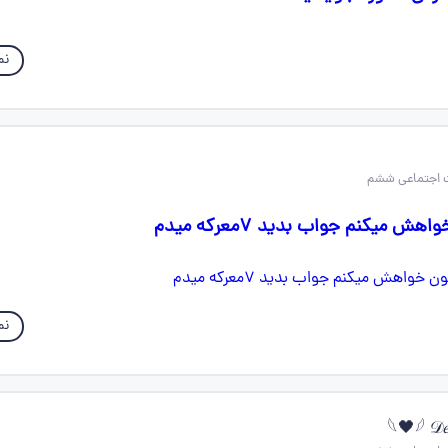
نم
ش میکنم جواب بدید ۷معرکه میدم
نم
𓆩🖤𓆪 𝒟𝑒