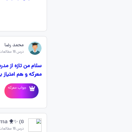
محمد رضا
درس 16 مطالعات اجتماعی ششم
که و هم امتیاز بدم.
جواب معرکه
𝕠𝕞𝕒 🐥✨ (G
درس 16 مطالعات اجتماعی ششم