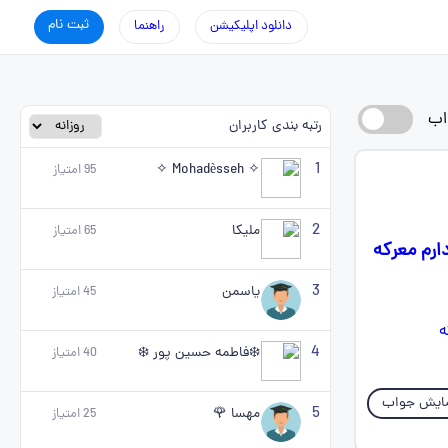
ثبت نام
دانلود اپلیکیشن
راهنما
اب
رتبه بندی کاربران
1
✧ Mohadèsseh ✧
95
امتیاز
2
ملیکا
65
امتیاز
ارم معرکه
3
یاسمن
45
امتیاز
4
❄️فاطمه حسین پور ❄️
40
امتیاز
ایش جواب
5
مهسا 🌹
25
امتیاز