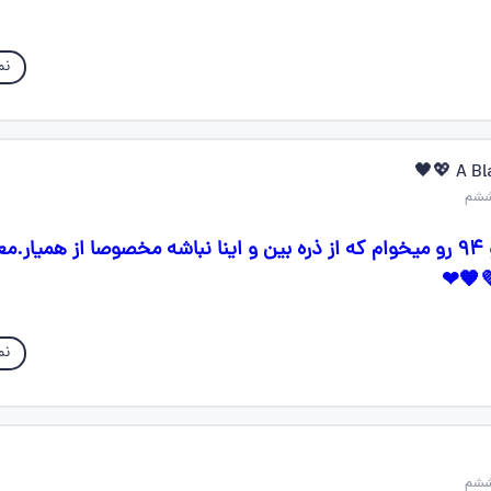
نم
A Bla
نگارش صفحه ۹۳ و ۹۴ رو میخوام که از ذره بین و اینا نباشه مخصوصا از همیار
💜🧡❤
نم