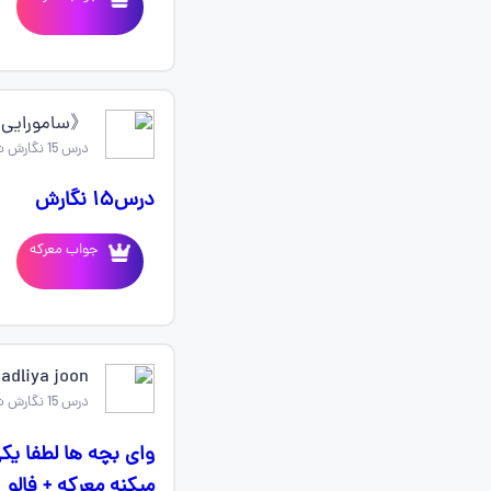
《سامورایی
درس 15 نگارش ششم
درس۱۵ نگارش
جواب معرکه
adliya joon
درس 15 نگارش ششم
میکنه معرکه + فالو