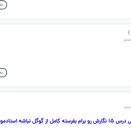
نم
 》
نم
وای بچه ها لطفا یکی درس ۱۵ نگارش‌ رو برام بفرسته کامل از گوگل نباشه اس