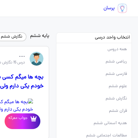
پرسان
پایه ششم
نگارش ششم
انتخاب واحد درسی
همه دروس
....
ریاضی ششم
درس 15 نگارش ششم
فارسی ششم
بچه ها میگم کسی برن
خودم یکی دارم ولی
علوم ششم
نگارش ششم
قرآن ششم
جواب معرکه
هدیه آسمانی ششم
مطالعات اجتماعی ششم