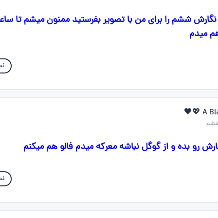
هم میدم
نم
A Bla
نم