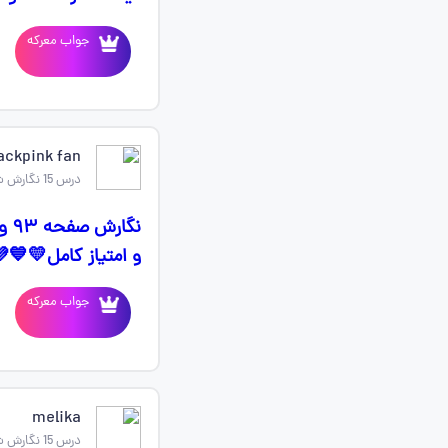
جواب معرکه
ckpink fan 💖🖤
درس 15 نگارش ششم
و امتیاز کامل💛💙
جواب معرکه
melika
درس 15 نگارش ششم