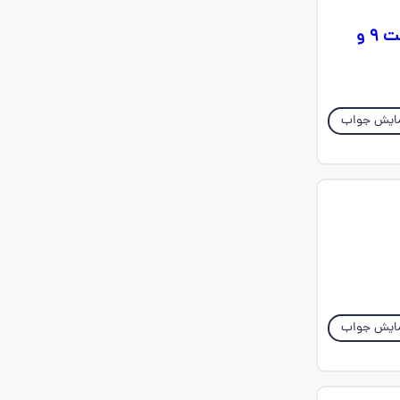
بچه ها درس پانزده نگارش ششم را برای من با تصویر بفرستید ممنون میشم تا ساعت ۹ و
ایش جواب
ایش جواب