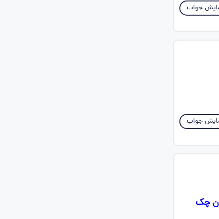
ایش جواب
ایش جواب
تادمون چک