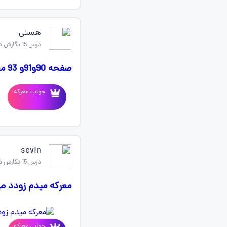
هستی
درس 15 نگارش ششم
صفحه 90و91و 93 معرکه میدم 🌼 🌼
جواب معرکه
sevin
درس 15 نگارش ششم
معرکه میدم زودد ص2
جواب معرکه