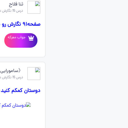
ثنا فلاح
درس 15 نگارش ششم
صفحه۹۱ نگارش رو بدید با جواب واضح باشه معرکه میدم
جواب معرکه
《سامورایی
درس 15 نگارش ششم
دوستان کمکم کنید 