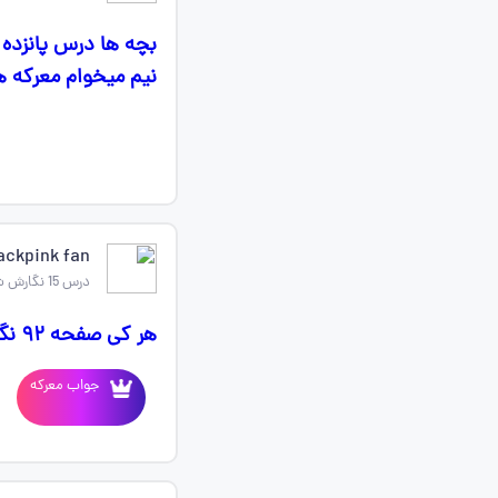
نیم میخوام معرکه 
ckpink fan 💖🖤
درس 15 نگارش ششم
هر کی صفحه ۹۲ نگارش رو بده و از گوگل نباشه معرکه میدم فالو هم میکنم
جواب معرکه