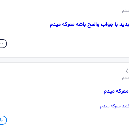
نم
 》
معرکه میدم
پا