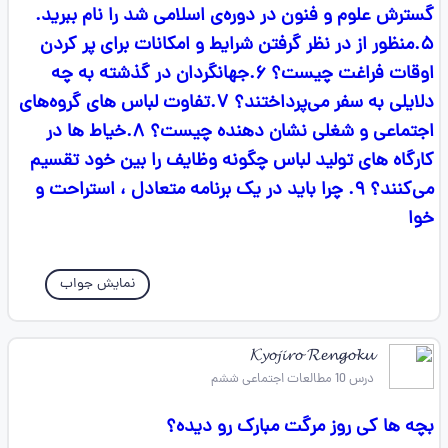
گسترش علوم و فنون در دوره‌ی اسلامی شد را نام ببرید.
۵.منظور از در نظر گرفتن شرایط و امکانات برای پر کردن
اوقات فراغت چیست؟ ۶.جهانگردان در گذشته به چه
دلایلی به سفر می‌پرداختند؟ ۷.تفاوت لباس های گروه‌های
اجتماعی و شغلی نشان دهنده چیست؟ ۸.خیاط ها در
کارگاه های تولید لباس چگونه وظایف را بین خود تقسیم
می‌کنند؟ ۹. چرا باید در یک برنامه متعادل ، استراحت و
خوا
نمایش جواب
𝓚𝔂𝓸𝓳𝓲𝓻𝓸 𝓡𝓮𝓷𝓰𝓸𝓴𝓾
درس 10 مطالعات اجتماعی ششم
بچه ها کی روز مرگت مبارک رو دیده؟