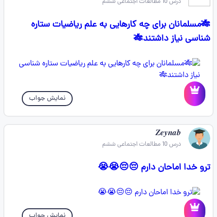
درس 10 مطالعات اجتماعی ششم
🎋مسلمانان برای چه کارهایی به علم ریاضیات ستاره
شناسی نیاز داشتند🎋
نمایش جواب
𝒁𝒆𝒚𝒏𝒂𝒃
درس 10 مطالعات اجتماعی ششم
ترو خدا اماحان دارم 😔😔😭😭
نمایش جواب