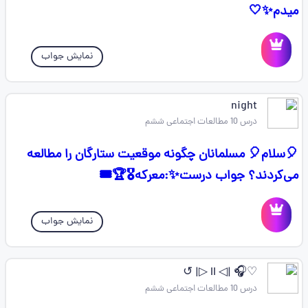
میدم✨🤍
نمایش جواب
night
درس 10 مطالعات اجتماعی ششم
🎈سلام🎈 مسلمانان چگونه موقعیت ستارگان را مطالعه
می‌کردند؟ جواب درست✨️:معرکه🎖🏆🎟
نمایش جواب
♡🎧 |◁ II ▷| ↺
درس 10 مطالعات اجتماعی ششم