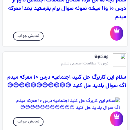
سلام بچه ها من فردا امتحان مطالعات اجتماعی دارم از
درس ۱۰ و۱۱ میشه نمونه سوال برام بفرستید بخدا معرکه
میدم
نمایش جواب
𝕾𝖕𝖗𝖎𝖓𝖌
درس 10 مطالعات اجتماعی ششم
سلام این کاربرگ حل کنید اجتماعیه درس ۱۰ معرکه میدم
اگه سوال بلدید حل کنید 😊😊😊😊😊😊😊😊😊😊😊
نمایش جواب