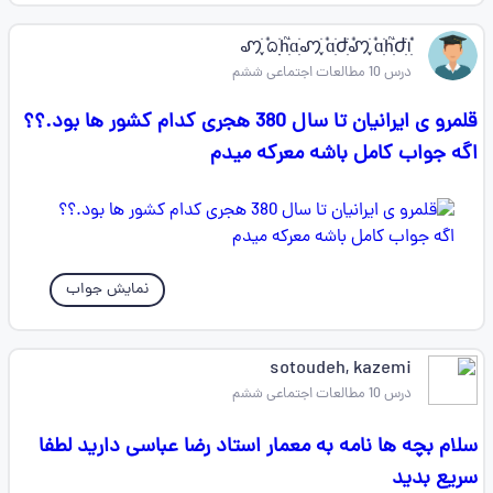
ꩇׁׅ֪݊ ᨵׁׅׅhׁׅ֮ɑׁׅꩇׁׅ֪݊ ɑׁׅժׁׅ݊ꩇׁׅ֪݊ ɑׁׅhׁׅ֮ժׁׅ݊ꪱׁׅ
درس 10 مطالعات اجتماعی ششم
قلمرو ی ایرانیان تا سال 380 هجری کدام کشور ها بود.؟؟
اگه جواب کامل باشه معرکه میدم
نمایش جواب
sotoudeh, kazemi
درس 10 مطالعات اجتماعی ششم
سلام بچه ها نامه به معمار استاد رضا عباسی دارید لطفا
سریع بدید