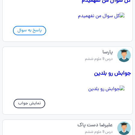
کل سوال من نفهمیدم
پاسخ به سوال
پارسا
درس 9 علوم ششم
جوابش رو بلدین
نمایش جواب
علیرضا دست پاک
درس 9 علوم ششم