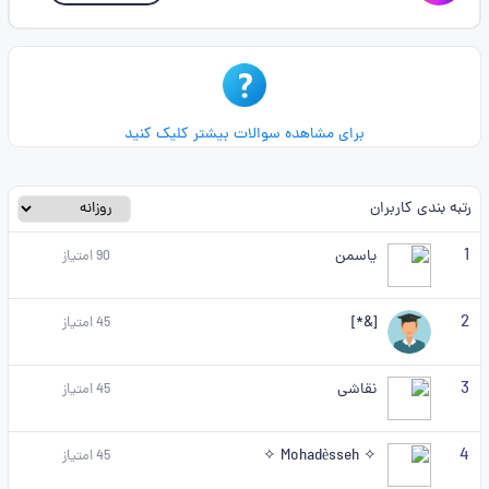
برای مشاهده سوالات بیشتر کلیک کنید
رتبه بندی کاربران
1
یاسمن
90
امتیاز
2
[&*]
45
امتیاز
3
نقاشی
45
امتیاز
4
✧ Mohadèsseh ✧
45
امتیاز