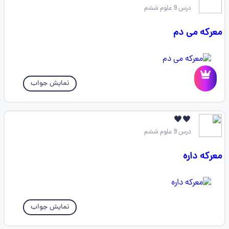
درس 9 علوم ششم
معرکه می دم
نمایش جواب
🖤🖤
درس 9 علوم ششم
معرکه داره
نمایش جواب