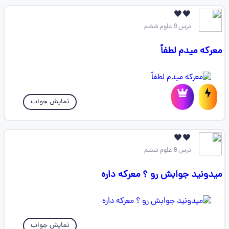
🖤🖤
درس 9 علوم ششم
معرکه میدم لطفاً
نمایش جواب
🖤🖤
درس 9 علوم ششم
میدونید جوابش رو ؟ معرکه داره
نمایش جواب