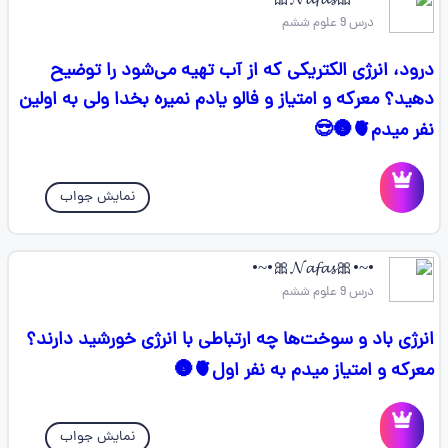
•~•🎀𝓝𝓪𝓯𝓪𝓼🎀•~•
درس 9 علوم ششم
درود، انرژی الکتریکی که از آب تهیه می‌شود را توضیح
دهید؟ معرکه و امتیاز و فالو یادم نمیره بخدا ولی به اولین
نفر میدم🫀🌚😎
نمایش جواب
•~•🎀𝓝𝓪𝓯𝓪𝓼🎀•~•
درس 9 علوم ششم
انرژی باد و سوخت‌ها چه ارتباطی با انرژی خورشید دارند؟
معرکه و امتیاز میدم به نفر اول🫀🌚
نمایش جواب