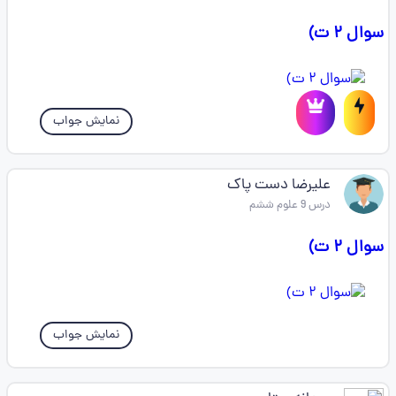
سوال ۲ ت)
نمایش جواب
علیرضا دست پاک
درس 9 علوم ششم
سوال ۲ ت)
نمایش جواب