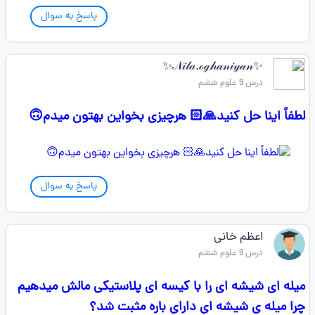
پاسخ به سوال
✨️𝒩𝒾𝓁𝒶.ℴℊ𝒽𝒶𝓃𝒾𝓎𝒶𝓃✨️
درس 9 علوم ششم
لطفاً اینا حل کنید🙏🏻 هرچیزی بخواین بهتون میدم🙃
پاسخ به سوال
اعظم خانی
درس 9 علوم ششم
میله ای شیشه ای را با کیسه ای پلاستیکی مالش میدهیم
چرا میله ی شیشه ای دارای باره مثبت شد؟