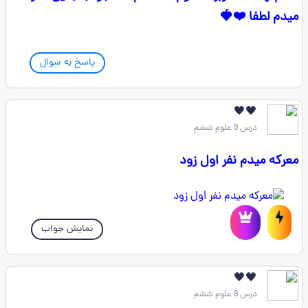
میدم لطفا ❤️🍓
پاسخ به سوال
🖤🖤
درس 9 علوم ششم
معرکه میدم نفر اول زود
نمایش جواب
🖤🖤
درس 9 علوم ششم