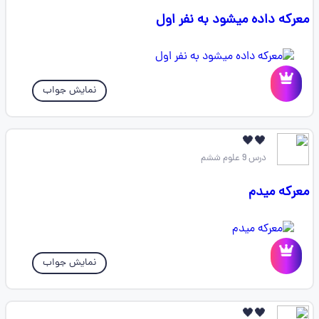
معرکه داده میشود به نفر اول
نمایش جواب
🖤🖤
درس 9 علوم ششم
معرکه میدم
نمایش جواب
🖤🖤