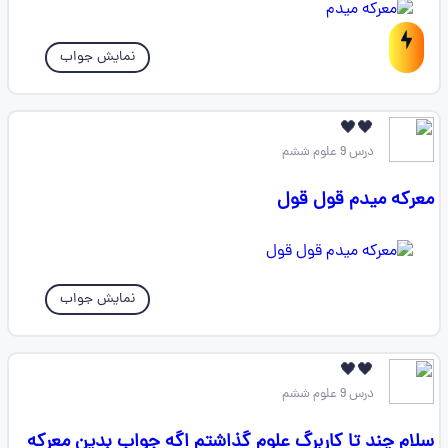
نمایش جواب
🖤🖤
درس 9 علوم ششم
معرکه میدم قول قول
نمایش جواب
🖤🖤
درس 9 علوم ششم
سلام چند تا کاربرگ علوم گذاشتم اگه جواب بدین معرکه