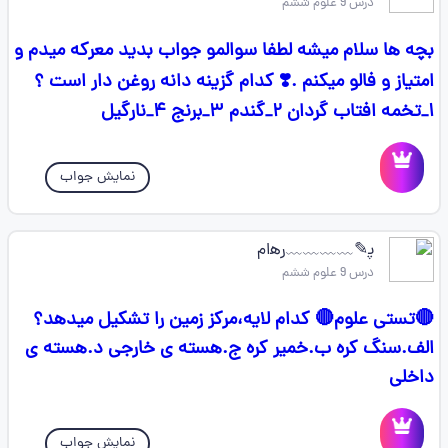
درس 9 علوم ششم
بچه ها سلام میشه لطفا سوالمو جواب بدید معرکه میدم و
امتیاز و فالو میکنم .❣️ کدام گزینه دانه روغن دار است ؟
۱_تخمه افتاب گردان ۲_گندم ۳_برنج ۴_نارگیل
نمایش جواب
پ‍‌✎﹏﹏﹏﹏ره‍‌ام
درس 9 علوم ششم
🔴تستی علوم🔴 کدام لایه،مرکز زمین را تشکیل میدهد؟
الف.سنگ کره ب.خمیر کره ج.هسته ی خارجی د.هسته ی
داخلی
نمایش جواب