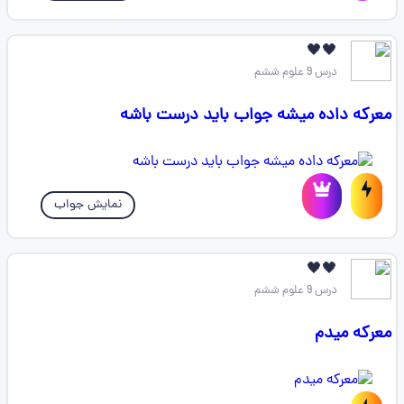
🖤🖤
درس 9 علوم ششم
معرکه داده میشه جواب باید درست باشه
نمایش جواب
🖤🖤
درس 9 علوم ششم
معرکه میدم