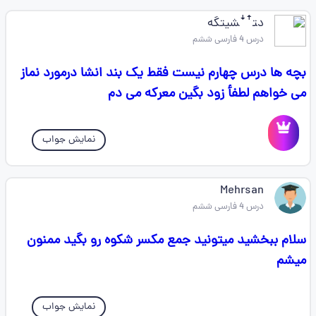
د‍ت‍ꜛꜜ‍ش‍ی‍‍ت‍‍‍گ‍‍ه
درس 4 فارسی ششم
بچه ها درس چهارم نیست فقط یک بند انشا درمورد نماز
می خواهم لطفأ زود بگین معرکه می دم
نمایش جواب
Mehrsan
درس 4 فارسی ششم
سلام ببخشید میتونید جمع مکسر شکوه رو بگید ممنون
میشم
نمایش جواب