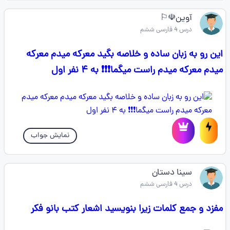
آوین☫⚐
درس 4 فارسی ششم
این رو به زبان ساده و خلاصه بگید معرکه میدم معرکه
میدم معرکه میدم راست میگما❗❗❗ به ۴ نفر اول
نمایش جواب
سینا دستان
درس 4 فارسی ششم
مفزد و جمع کلمات زیرا بنویسید اشعار کتب بانو فکر