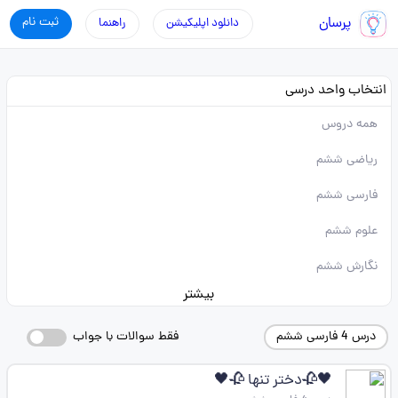
پرسان
ثبت نام
دانلود اپلیکیشن
راهنما
انتخاب واحد درسی
همه دروس
ریاضی ششم
فارسی ششم
علوم ششم
نگارش ششم
بیشتر
درس 4 فارسی ششم
فقط سوالات با جواب
🖤🥀دختر تنها 🥀🖤