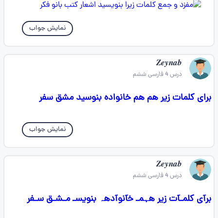
نمایش جواب
𝒁𝒆𝒚𝒏𝒂𝒃
درس 4 فارسی ششم
برای کلمات زیر هم هم خانواده بنوسید مشق سفر
نمایش جواب
𝒁𝒆𝒚𝒏𝒂𝒃
درس 4 فارسی ششم
برآی کلمـآت زیر هہ‏‏مـ خآنوآدهہ‏‏ بنویسـ مـشـق سـفر