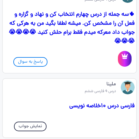
🌵سه جمله از درس چهارم انتخاب کن و نهاد و گزاره و
فعل آن را مشخص کن. میشه لطفا بگید من به هرکی که
جواب داد معرکه میدم فقط برام حلش کنید 😭😭😭😭
😭😭😭
پاسخ به سوال
ملینا
درس 4 فارسی ششم
فارسی درس ۱۰خلاصه نویسی
نمایش جواب