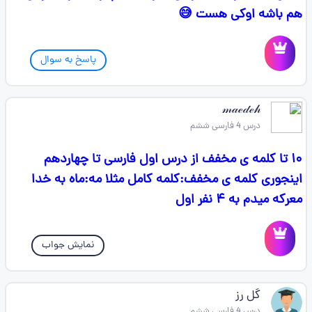
هم باشه اوکی هست 😅
پاسخ به سوال
𝓂𝒶ℯ𝒹ℯ𝒽
درس 4 فارسی ششم
۱۰ تا کلمه ی مخفف از درس اول فارسی تا چهاردهم
اینجوری کلمه ی مخفف:کلمه کامل مثلا مه:ماه به خدا
معرکه میدم به ۴ نفر اول
نمایش جواب
گل رز
درس 4 فارسی ششم