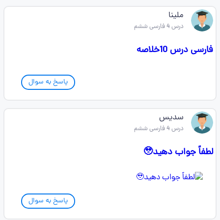
ملینا
درس 4 فارسی ششم
فارسی درس 10خلاصه
پاسخ به سوال
سدیس
درس 4 فارسی ششم
لطفاً جواب دهید🥹
پاسخ به سوال