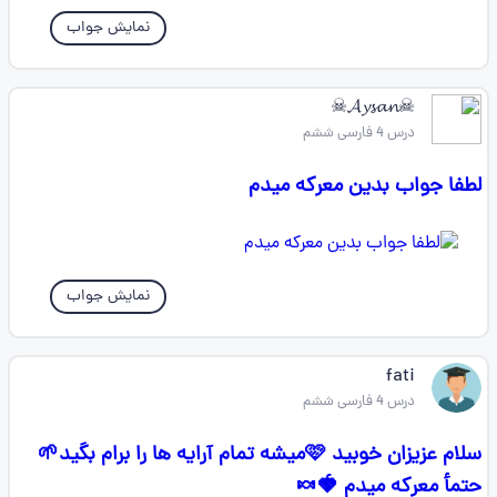
نمایش جواب
☠𝓐𝔂𝓼𝓪𝓷‌☠
درس 4 فارسی ششم
لطفا جواب بدین معرکه میدم
نمایش جواب
fati
درس 4 فارسی ششم
سلام عزیزان خوبید 🩷میشه تمام آرایه ها را برام بگید🌱
حتمأ معرکه میدم 🍓🍬