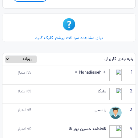
برای مشاهده سوالات بیشتر کلیک کنید
رتبه بندی کاربران
1
✧ Mohadèsseh ✧
95
امتیاز
2
ملیکا
65
امتیاز
3
یاسمن
45
امتیاز
4
❄️فاطمه حسین پور ❄️
40
امتیاز