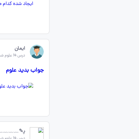
ایمان
درس 14 علوم ششم
جواب بدید علوم
پ‍‌✎﹏﹏﹏﹏ره
درس 14 علوم ششم