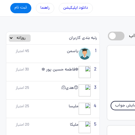
ثبت نام
دانلود اپلیکیشن
راهنما
اب
رتبه بندی کاربران
1
یاسمن
45
امتیاز
2
❄️فاطمه حسین پور ❄️
30
امتیاز
3
🙃هدی🫠
25
امتیاز
ایش جواب
4
ملیسا
25
امتیاز
5
ملیکا
20
امتیاز