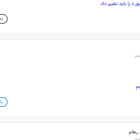
نم
پا
‍‌ام