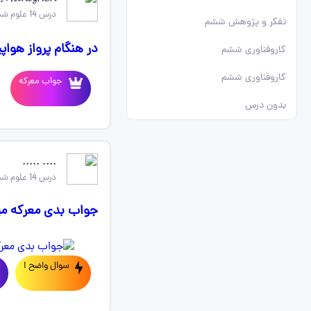
درس 14 علوم ششم
تفکر و پژوهش ششم
در هنگام پرواز هواپ
کاروفناوری ششم
کاروفناوری ششم
جواب معرکه
بدون درس
.... .....
درس 14 علوم ششم
جواب بدی معرکه م
سوال واضح !