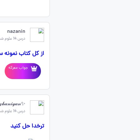
nazanin
درس 14 علوم ششم
از کل کتاب نمونه 
جواب معرکه
✨️𝒩𝒾𝓁𝒶.ℴℊ𝒽𝒶𝓃𝒾𝓎𝒶𝓃✨️
درس 14 علوم ششم
ترخدا حل کنید