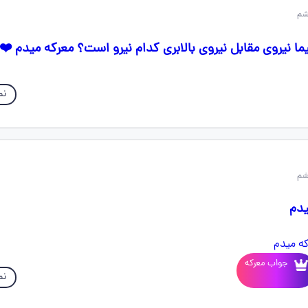
یما نیروی مقابل نیروی بالابری کدام نیرو است؟ معرکه میدم ❤️
نم
یدم
جواب معرکه
نم