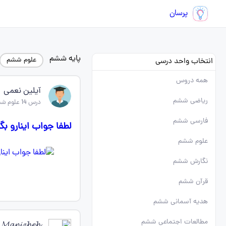
پرسان
پایه ششم
علوم ششم
انتخاب واحد درسی
همه دروس
آیلین نعمی
ریاضی ششم
درس 14 علوم ششم
فارسی ششم
لطفا جواب اینارو بگ
علوم ششم
نگارش ششم
قرآن ششم
هدیه آسمانی ششم
مطالعات اجتماعی ششم
𝓜𝓪𝓷𝓲𝔃𝓱𝓮𝓱