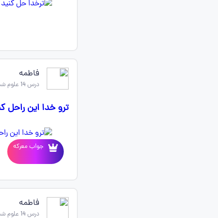
فاطمه
درس 14 علوم ششم
ترو خدا این راحل کن
جواب معرکه
فاطمه
درس 14 علوم ششم