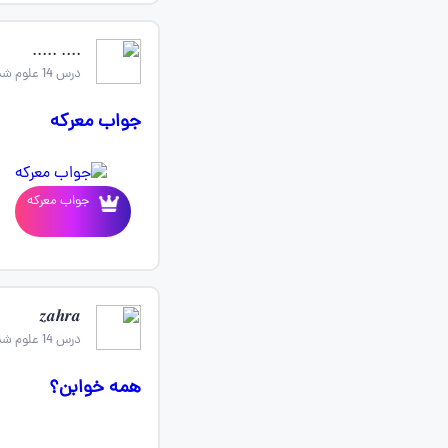
.... .....
درس 14 علوم ششم
جواب معرکه
جواب معرکه
𝒛𝒂𝒉𝒓𝒂
درس 14 علوم ششم
همه خوابن؟