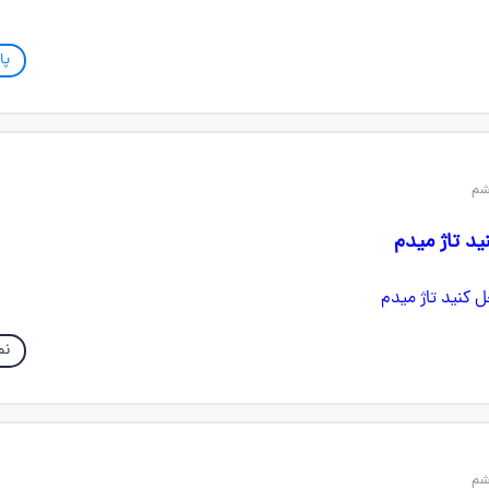
پا
ید تاژ میدم
نم