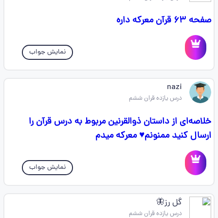
صفحه ۶۳ قرآن معرکه داره
نمایش جواب
nazi
درس یازده قران ششم
خلاصه‌ای از داستان ذوالقرنین مربوط به درس قرآن را
ارسال کنید ممنونم♥️ معرکه میدم
نمایش جواب
گل رز🦋
درس یازده قران ششم