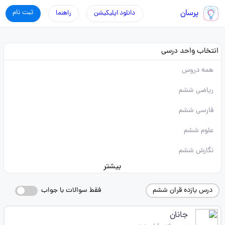
پرسان
ثبت نام
دانلود اپلیکیشن
راهنما
انتخاب واحد درسی
همه دروس
ریاضی ششم
فارسی ششم
علوم ششم
نگارش ششم
بیشتر
درس یازده قران ششم
فقط سوالات با جواب
جانان