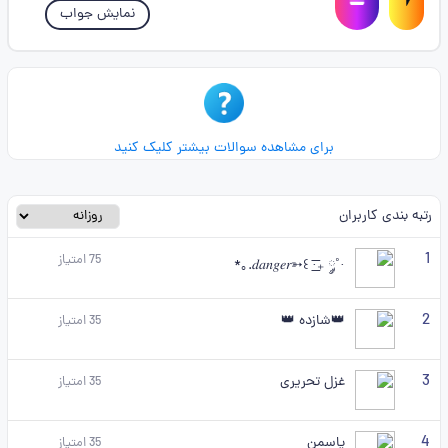
نمایش جواب
برای مشاهده سوالات بیشتر کلیک کنید
رتبه بندی کاربران
1
75
امتیاز
·˚ ༘₊· ͟͟͞͞꒰➳𝑑𝑎𝑛𝑔𝑒𝑟.｡*
2
👑شازده 👑
35
امتیاز
3
غزل تحریری
35
امتیاز
4
یاسمن
35
امتیاز