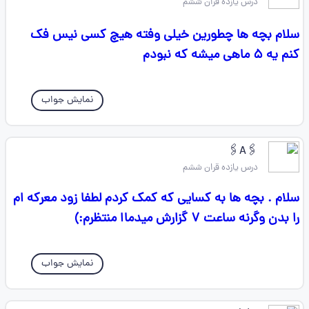
درس یازده قران ششم
سلام بچه ها چطورین خیلی وفته هیچ کسی نیس فک
کنم یه ۵ ماهی میشه که نبودم
نمایش جواب
🖇A🖇
درس یازده قران ششم
سلام . بچه ها به کسایی که کمک کردم لطفا زود معرکه ام
را بدن وگرنه ساعت ۷ گزارش میدماا منتظرم:)
نمایش جواب