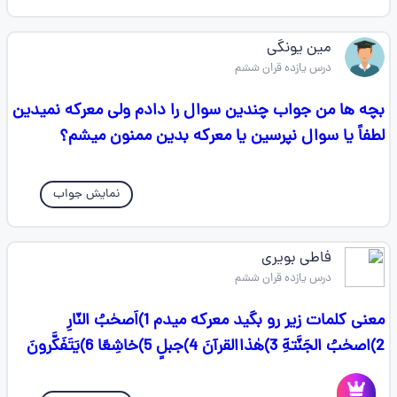
مین یونگی
درس یازده قران ششم
بچه ها من جواب چندین سوال را دادم ولی معرکه نمیدین
لطفاً یا سوال نپرسین یا معرکه بدین ممنون میشم؟
نمایش جواب
فاطی بویری
درس یازده قران ششم
معنی کلمات زیر رو بگید معرکه میدم 1)اَصحٰبُ النّارِ
2)اصحٰبُ الجَنَّتهِٓ 3)هٰذاالقرآنَ 4)جبلٍ 5)خاشِعًا 6)یَتَفَکَّرونَ