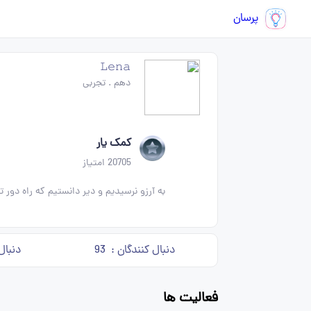
پرسان
𝙻𝚎𝚗𝚊
دهم
.
تجربی
کمک یار
20705
امتیاز
به آرزو نرسیدیم و دیر دانستیم که راه دور ت
دنبال کنندگان :
93
دنبال
فعالیت ها