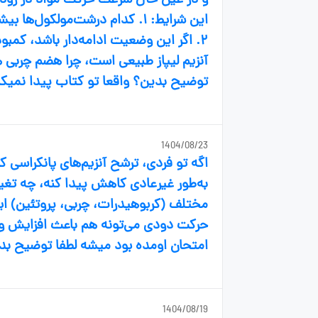
و در عین حال سرعت حرکت مواد در رودهٔ
این شرایط: ۱. کدام درشت‌مولکو
آنزیم لیپاز طبیعی است، چرا هضم چرب
توضیح بدین؟ واقعا تو کتاب پیدا نمیک
1404/08/23
اگه تو فردی، ترشح آنزیم‌های پانکراسی ک
به‌طور غیرعادی کاهش پیدا کنه، چه تغ
مختلف (کربوهیدرات، چربی، پروتئین) ا
حرکت دودی می‌تونه هم باعث افزایش و
امتحان اومده بود میشه لطفا توضیح ب
1404/08/19