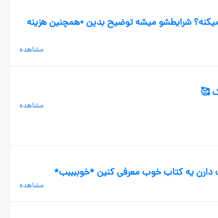
 میکنه؟ شرایطشو میشه توضیح بدین +همچنین هزینه
مشاهده
مشاهده
ف دارن یه کتاب خوب معرفی کنین *خوببببب*
مشاهده