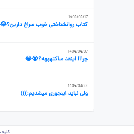
1404/04/17
کتاب روانشناختی خوب سراغ دارین؟😂🤌🏻
1404/04/07
چرااا اینقد ساکتهههه؟😭😂
1404/03/23
ولی نباید اینجوری میشدیم:)))
کلیه ح