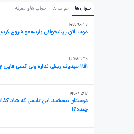
سوال ها
جواب ها
جواب های معرکه
1405/04/16
دوستانن پیشخوانی یازدهمو شروع کردی
1405/02/16
اقاا میدونم ربطی نداره ولی کسی فایل V2Ray رو داره؟😂
1404/12/17
دوستان ببخشید این تایمی که شاد گذاشت
چنده؟!