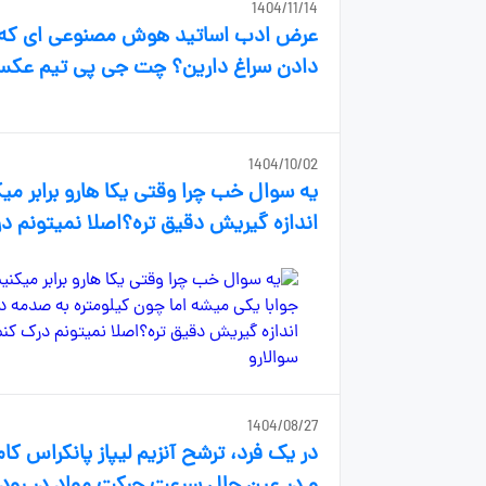
1404/11/14
عرض ادب اساتید هوش مصنوعی ای که خ
دادن سراغ دارین؟ چت جی پی تیم عکس 
1404/10/02
یه سوال خب چرا وقتی یکا هارو برابر م
اندازه گیریش دقیق تره؟اصلا نمیتونم در
1404/08/27
در یک فرد، ترشح آنزیم لیپاز پانکراس ک