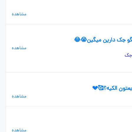
مشاهده
ن نگو جک دارین میگین😭😂
مشاهده
بعتون الکیه؟🥰💔
مشاهده
مشاهده