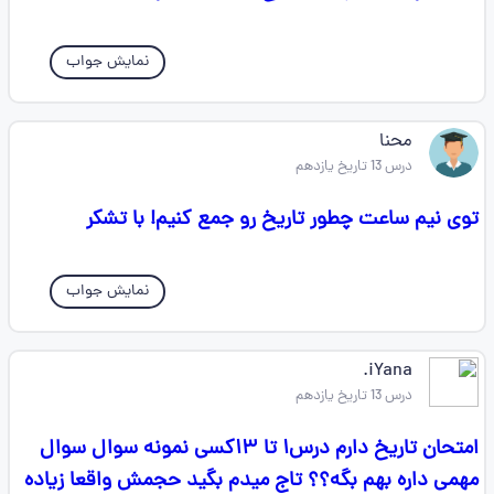
نمایش جواب
محنا
درس 13 تاریخ یازدهم
توی نیم ساعت چطور تاریخ رو جمع کنیم! با تشکر
نمایش جواب
iYana.
درس 13 تاریخ یازدهم
امتحان تاریخ دارم درس۱ تا ۱۳کسی نمونه سوال سوال
مهمی داره بهم بگه؟؟ تاج میدم بگید حجمش واقعا زیاده