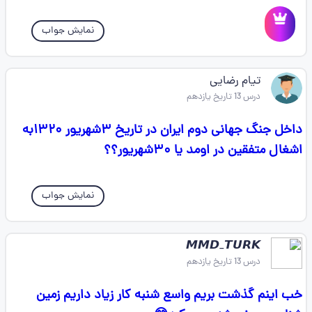
نمایش جواب
تیام رضایی
درس 13 تاریخ یازدهم
داخل جنگ جهانی دوم ایران در تاریخ ۳شهریور ۱۳۲۰به
اشغال متفقین در اومد یا ۳۰شهریور؟؟
نمایش جواب
𝙈𝙈𝘿_𝙏𝙐𝙍𝙆
درس 13 تاریخ یازدهم
خب اینم گذشت بریم واسع شنبه کار زیاد داریم زمین