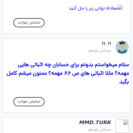
نمایش جواب
M. M
حسابان یازدهم
سلام میخواستم بدونم برای حسابان چه اثباتی هایی
مهمه؟ مثلا اثباتی های ص ۸۶ مهمه؟ ممنون میشم کامل
بگید
نمایش جواب
𝙈𝙈𝘿_𝙏𝙐𝙍𝙆
حسابان یازدهم