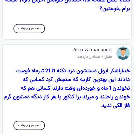
سلام کسی صفحه ۸۵ حسابان سوالش اخرش داره؟ میشه
برام بفرستین؟
نمایش جواب
Ali reza mansouri
فصل 4 حسابان یازدهم
خداراشکر ایول دستشون درد نکنه تا 21 تیرماه فرصت
دادند این بهترین کاریه که سنجش کرد کسایی که
نخوندن 1 ماه و خورده‌ای وقت دارند کسانی هم که
خوندن راحتند و میرند برا کنکور یا هر کار دیگه دمشون گرم
فاز الکی ندید
نمایش جواب