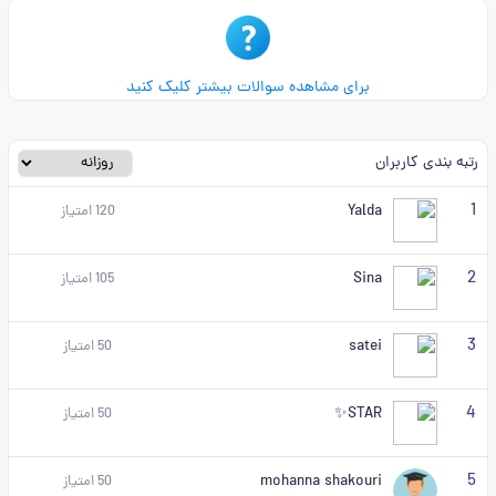
برای مشاهده سوالات بیشتر کلیک کنید
رتبه بندی کاربران
1
Yalda
120
امتیاز
2
Sina
105
امتیاز
3
satei
50
امتیاز
4
STAR✨
50
امتیاز
5
mohanna shakouri
50
امتیاز