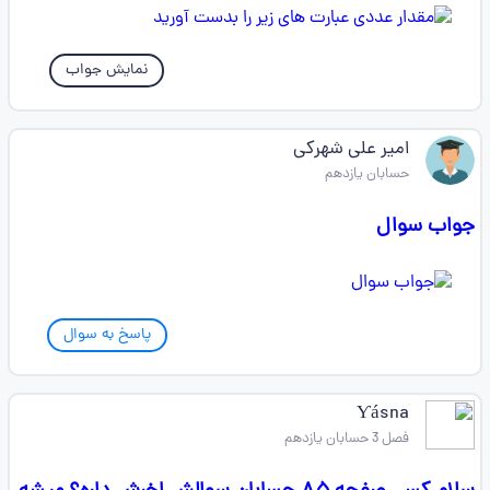
نمایش جواب
امیر علی شهرکی
حسابان یازدهم
جواب سوال
پاسخ به سوال
Ƴásna
فصل 3 حسابان یازدهم