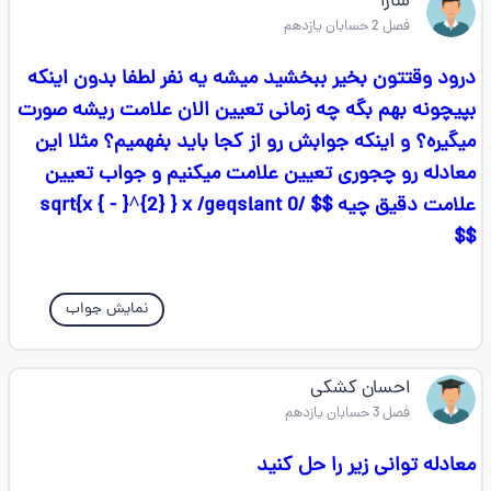
سارا
فصل 2 حسابان یازدهم
درود وقتتون بخیر ببخشید میشه یه نفر لطفا بدون اینکه
بپیچونه بهم بگه چه زمانی تعیین الان علامت ریشه صورت
میگیره؟ و اینکه جوابش رو از کجا باید بفهمیم؟ مثلا این
معادله رو چجوری تعیین علامت میکنیم و جواب تعیین
علامت دقیق چیه $$ /sqrt{x { - }^{2} } x /geqslant 0
$$
نمایش جواب
احسان کشکی
فصل 3 حسابان یازدهم
معادله توانی زیر را حل کنید