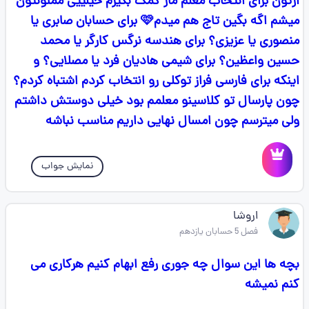
ازتون برای انتخاب معلم ماز کمک بگیرم خیلییی ممنونتون
میشم اگه بگین تاج هم میدم🩷 برای حسابان صابری یا
منصوری یا عزیزی؟ برای هندسه نرگس کارگر یا محمد
حسین واعظین؟ برای شیمی هادیان فرد یا مصلایی؟ و
اینکه برای فارسی فراز توکلی رو انتخاب کردم اشتباه کردم؟
چون پارسال تو کلاسینو معلمم بود خیلی دوستش داشتم
ولی میترسم چون امسال نهایی داریم مناسب نباشه
نمایش جواب
اروشا
فصل 5 حسابان یازدهم
بچه ها این سوال چه جوری رفع ابهام کنیم هرکاری می
کنم نمیشه