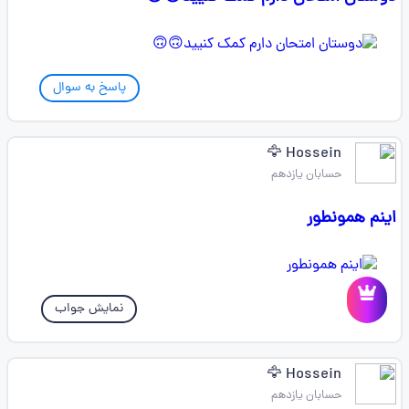
پاسخ به سوال
Hossein 🦅
حسابان یازدهم
اینم همونطور
نمایش جواب
Hossein 🦅
حسابان یازدهم