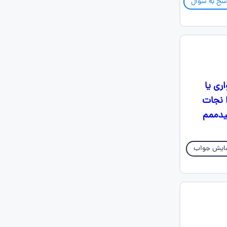
سخ به سوال
ری یا
 نجات
یدممم
ایش جواب