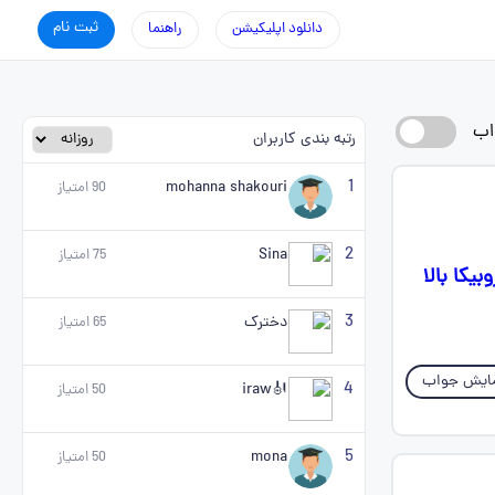
ثبت نام
دانلود اپلیکیشن
راهنما
اب
رتبه بندی کاربران
1
mohanna shakouri
90
امتیاز
2
Sina
75
امتیاز
یکا بالا
3
دخترک
65
امتیاز
ایش جواب
4
🎻iraw
50
امتیاز
5
mona
50
امتیاز