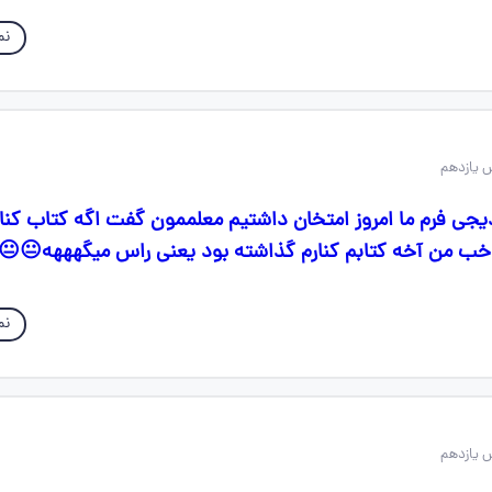
نم
 یازدهم
جی فرم ما امروز امتخان داشتیم معلممون گفت اگه کتاب کنا
خب من آخه کتابم کنارم گذاشته بود یعنی راس میگهههه😐😐
نم
 یازدهم