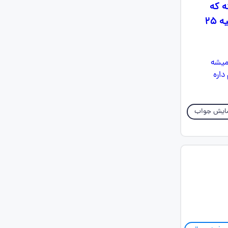
ه که
همیشه آرزو میکنه نهایی قطعی باشه انقد دلم میخواد مث سگ بزنمش البته سهمیه ۲۵
ایش جواب