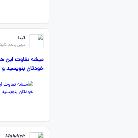
تینا
درس پنجم نگارش
خودتان بنویسید و ا
𝑴𝒂𝒉𝒅𝒊𝒆𝒉