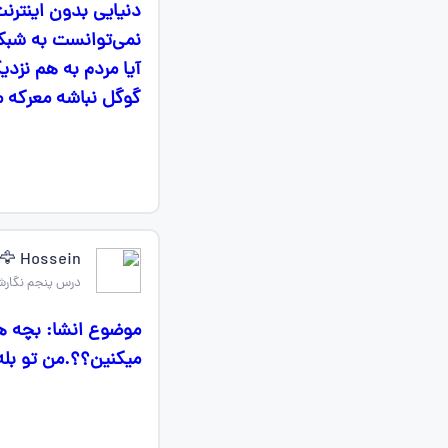
دنیایی بدون اینترن
نمی‌توانست به شبکه
آیا مردم به هم نزدی
گوگل نباشه معرکه م
Hossein 🦅
درس پنجم نگارش
موضوع انشا: بچه ها
میکنین؟؟.من تو بله 