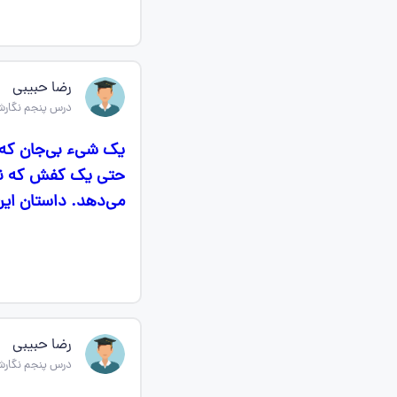
رضا حبیبی
درس پنجم نگارش
یک شیء بی‌جان که 
حتی یک کفش که ناگ
می‌دهد. داستان این
رضا حبیبی
درس پنجم نگارش