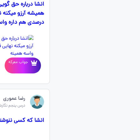
انشا درباره حق گوی
درصدی هم داره واس
جواب معرکه
رضا عموری
درس پنجم نگارش
انشا که کسی ننوشته باشه درس 5 س