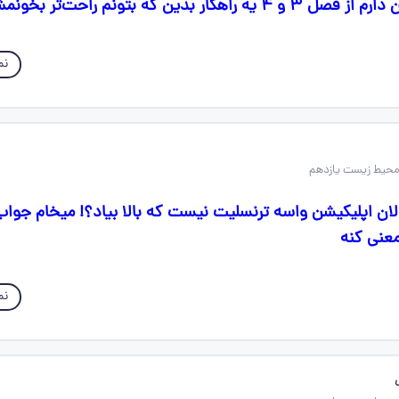
هکار بدین که بتونم راحت‌تر بخونمش
نم
لان اپلیکیشن واسه ترنسلیت نیست که بالا بیاد؟! میخام جواب 
عنی کنه
نم