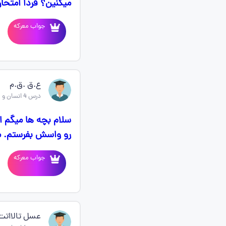
میکنین؟ فردا امتحان دارم از فصل ۳ و ۴ یه را
جواب معرکه
ع.ق .ق.م
درس 4 انسان و محیط زیست یازدهم
سلام بچه ها میگم ا
رو واسش بفرستم. م
جواب معرکه
عسل تالااتت