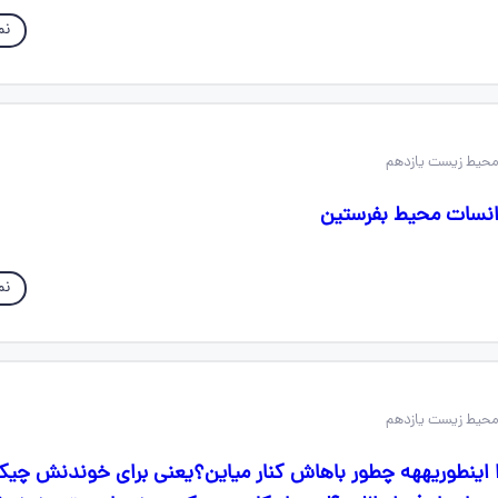
نم
انسات محیط بفرستین
نم
ا اینطوریههه چطور باهاش کنار میاین؟یعنی برای خوندنش چیکا