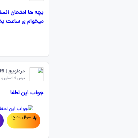
بچه ها امتحان انسان
میخوام ی ساعت بخو
مرداویج | BAKHTIARI
درس 4 انسان و محیط زیست یازدهم
جواب این لطفا
سوال واضح !