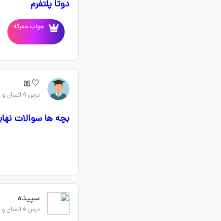
دوتا پلتفرم
جواب معرکه
🤍🎀
درس 4 انسان و محیط زیست یازدهم
بچه ها سوالات نهایی درس ۴ و ۵ رو دارید بفرستید از کجا
سپیده
درس 4 انسان و محیط زیست یازدهم