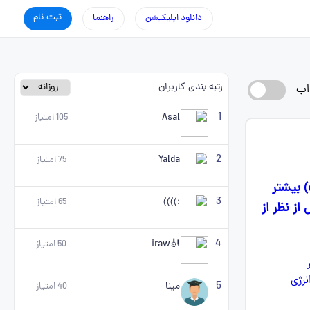
ثبت نام
دانلود اپلیکیشن
راهنما
رتبه بندی کاربران
اب
1
Asal
105
امتیاز
2
Yalda
75
امتیاز
 بیشتر
3
؛))))
65
امتیاز
از نظر از
4
🎻iraw
50
امتیاز
5
مینا
40
امتیاز