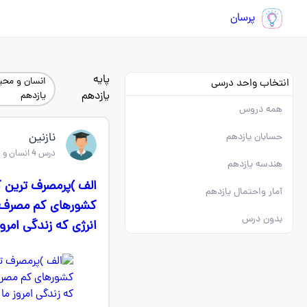
پرسان
پایه
انسان و مح
انتخاب واحد درسی
یازدهم
یازدهم
همه دروس
نازنین
حسابان یازدهم
درس 4 انسان و محیط زیست یازدهم
هندسه یازدهم
الف )پرمصرف ترین ک
آمار واحتمال یازدهم
کشورهای کم مصرف از 
بدون درس
انرژی که زندگی امر