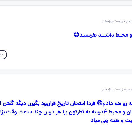
و محیط داشتید بفرستید😊
نم
 رو هم دادم😊 فردا امتحان تاریخ قراربود بگیرن دیگه گفتن ا
ومحیط میگیریم انسان و محیط ۴درسه به نظرتون برا هر درس چند ساعت وق
یت و همه چی میاد