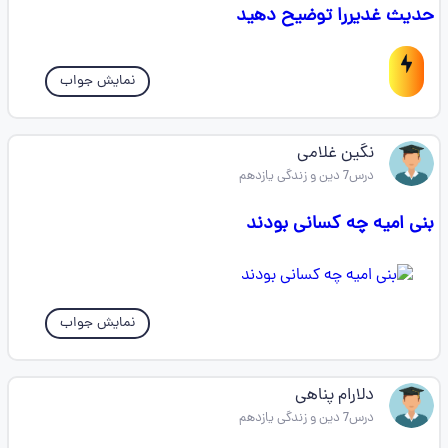
حدیث غدیررا توضیح دهید
نمایش جواب
نگین غلامی
درس7 دین و زندگی یازدهم
بنی امیه چه کسانی بودند
نمایش جواب
دلارام پناهی
درس7 دین و زندگی یازدهم