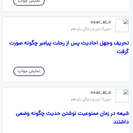
نمایش جواب
nsar_al_n
درس7 دین و زندگی یازدهم
تحریف وجهل احادیث پس از رحلت پیامبر چگونه صورت
گرفت
نمایش جواب
nsar_al_n
درس7 دین و زندگی یازدهم
شیعه در زمان ممنوعیت نوشتن حدیث چگونه وضعی
داشتند