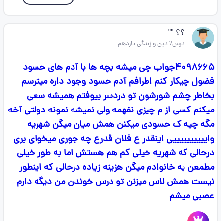
؟؟ ''"
درس7 دین و زندگی یازدهم
۴۰۹۸۶۶۵جواب چی میشه بچه ها با آدم های حسود
فضول چیکار کنم اطرافم آدم حسود وجود داره میترسم
بخاطر چشم شورشون تو دردسر بیوفتم همیشه سعی
میکنم کسی از م چیزی نفهمه ولی نمیشه نمونه دولتی آخه
مگه چیه ک حسودی میکنن همش میان میگن شهریه
واییییییییییی اینقدر ع فلان قدرع چه جوری میخوای بری
درحالی که شهریه خیلی کم هم هستش اما به طور خیلی
مطمعن به خانوادم میگن هزینه زیاده درحالی که اینطور
نیست همش لاس میزنن تو درس خوندن من دیگه دارم
عصبی میشم