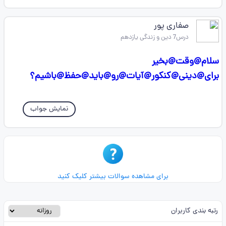
صفاری پور
درس7 دین و زندگی یازدهم
سلام@وقت@بخیر
برای@دینی@کنکور@آیات@رو@باید@حفظ@باشیم؟
نمایش جواب
برای مشاهده سوالات بیشتر کلیک کنید
رتبه بندی کاربران