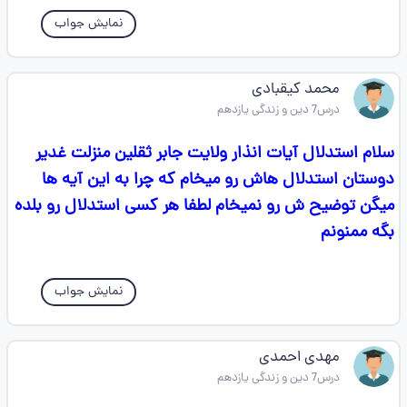
نمایش جواب
محمد کیقبادی
درس7 دین و زندگی یازدهم
سلام استدلال آیات انذار ولایت جابر ثقلین منزلت غدیر
دوستان استدلال هاش رو میخام که چرا به این آیه ها
میگن توضیح ش رو نمیخام لطفا هر کسی استدلال رو بلده
بگه ممنونم
نمایش جواب
مهدی احمدی
درس7 دین و زندگی یازدهم