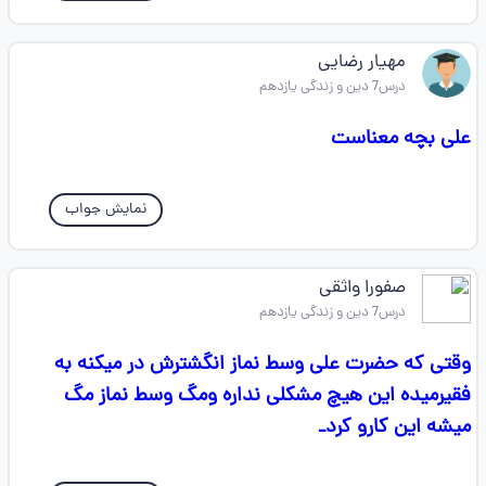
مهیار رضایی
درس7 دین و زندگی یازدهم
علی بچه معناست
نمایش جواب
صفورا واثقی
درس7 دین و زندگی یازدهم
وقتی که حضرت علی وسط نماز انگشترش در میکنه به
فقیرمیده این هیچ مشکلی نداره ومگ وسط نماز مگ
میشه این کارو کردـ