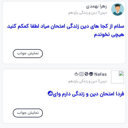
زهرا بهمدی
درس7 دین و زندگی یازدهم
سلام از کجا های دین زندگی امتحان میاد لطفا کمکم کنید
هیچی نخوندم
نمایش جواب
Nafas 👽🚫🖕🏻
درس7 دین و زندگی یازدهم
فردا امتحان دین و زندگی دارم وای🤕
نمایش جواب