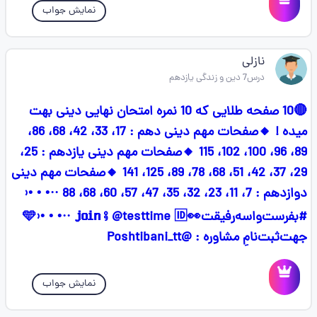
نمایش جواب
نازلی
درس7 دین و زندگی یازدهم
🔴10 صفحه طلایی که 10 نمره امتحان نهایی دینی بهت
میده ! 🔸صفحات مهم دینی دهم : 17، 33، 42، 68، 86،
89، 96، 100، 102، 115 🔸صفحات مهم دینی یازدهم : 25،
29، 37، 42، 51، 68، 78، 89، 125، 141 🔸صفحات مهم دینی
دوازدهم : 7، 11، 23، 32، 35، 47، 57، 60، 68، 88 ··• • •‹
#بفرست‌واسه‌رفیقت👀🩵›• • •·· 𝗷𝗼𝗶𝗻 ⨟ @testtime 🆔
جهت‌ثبت‌نامِ مشاوره : @Poshtibani_tt
نمایش جواب