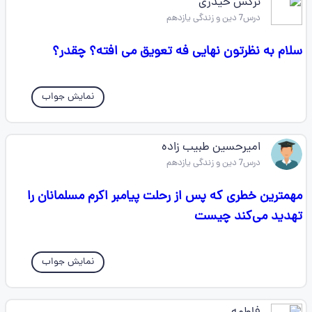
نرگس حیدری
درس7 دین و زندگی یازدهم
سلام به نظرتون نهایی فه تعویق می افته؟ چقدر؟
نمایش جواب
امیرحسین طبیب زاده
درس7 دین و زندگی یازدهم
مهمترین خطری که پس از رحلت پیامبر اکرم مسلمانان را
تهدید می‌کند چیست
نمایش جواب