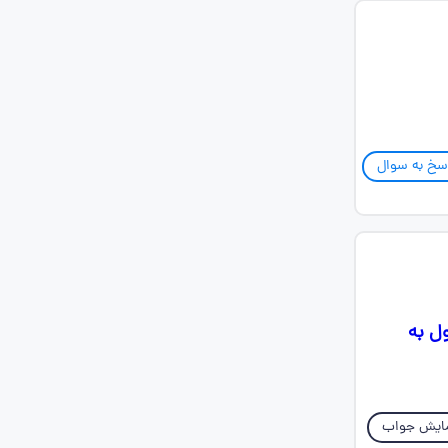
سخ به سوال
ل به
ایش جواب