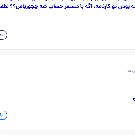
 بودن تو کارنامه، اگه با مستمر حساب شه چجوریاس؟؟ لطفا
نم
پا