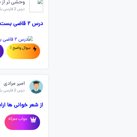
وحشی تر از ب
درس 2 فارسی یازدهم
درس ۲ قاضی بست وضعیت کتابم🥲
سوال واضح !
امیر مرادی
درس 2 فارسی یازدهم
از شعر خوانی ها ار
جواب معرکه