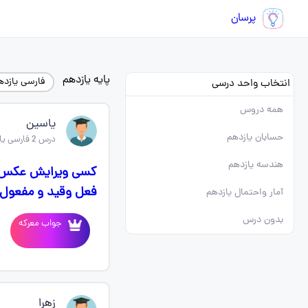
پرسان
پایه یازدهم
فارسی یازده
انتخاب واحد درسی
همه دروس
یاسین
حسابان یازدهم
درس 2 فارسی یازدهم
هندسه یازدهم
کسی ویرایش عکس بل
فعل وقید و مفعول ر
آمار واحتمال یازدهم
بدون درس
جواب معرکه
زهرا