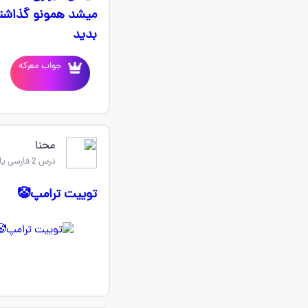
میشد همونو گذاشته
بدید
جواب معرکه
محنا
درس 2 فارسی یازدهم
توییت ترامپ🤡