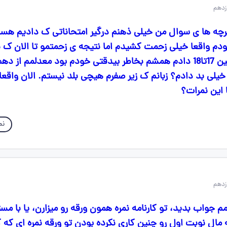
برچه ها ی سوال من خیلی ذهنم درگیر امتحاناتی ک دادیم ه
دم واقعا خیلی زحمت کشیدم اما نتیجه ی زحمتمو تا الان ک نگ
 خیلی بد دادم؟ زبانم ک زیر صفرم هیچی بلد نیستم. الان واقعا
 این نمرات؟
نم
م جواب بدید، تو کارنامه نمره همون ورقه رو میزارن، یا با مس
 مال نوبت اول رو چنین کاری نکرده بودن تو ورقه نمره ای که گ