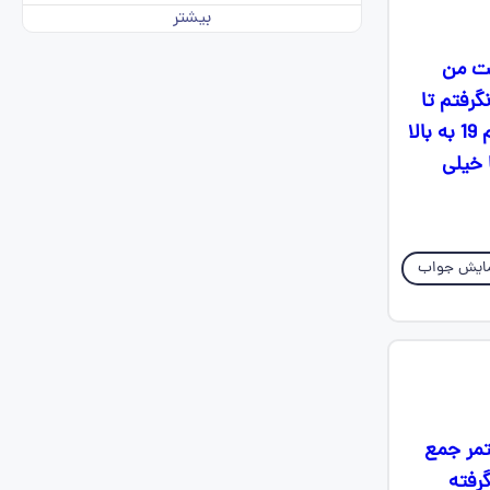
بیشتر
ست من
رفتم تا
الان این امتحاناتو بین 17تا18 دادم همشم بخاطر بیدقتی خودم بود معدلمم از دهم 19 به بالا
 خیلی
ایش جواب
تمر جمع
رفته