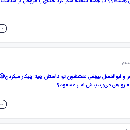
هست؟؟ در جمله سجده شکر کرد خدای را عزوجل بر سلامت ام
نم
مه رو هی می‌برد پیش امیر مسعود؟
نم