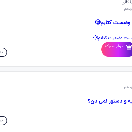
افقی
جواب معرکه
نم
ایه و دستور نمی دن؟
نم