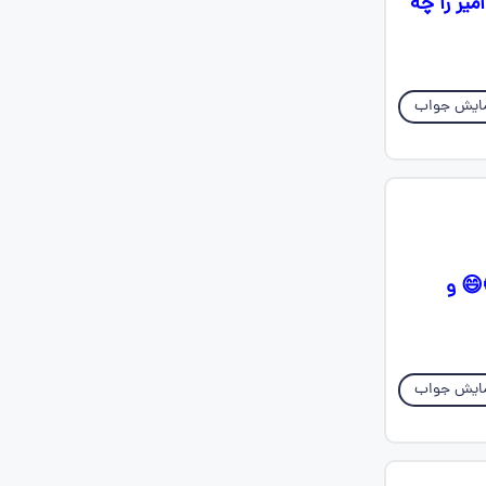
یر را چه
ایش جواب
توی درس دوم بونصر و ابوالفضل بیهقی نقششون تو داستان چیه چیکار میکردن🥲😄 و
ایش جواب