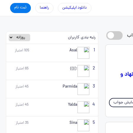
ثبت نام
دانلود اپلیکیشن
راهنما
اب
رتبه بندی کاربران
1
Asal
105
امتیاز
2
؛))))
65
امتیاز
هاد و
3
Parmida
45
امتیاز
ایش جواب
4
Yalda
45
امتیاز
5
Sina
35
امتیاز