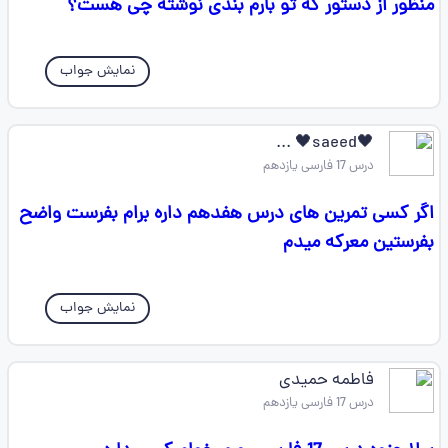
منظور از دستور که تو بارم بندی نوشته چی هست؟
نمایش جواب
🖤saeed🖤 ...
درس 17 فارسی یازدهم
اگر کسی تمرین های درس هفدهم داره برام بفرست واضح
بفرستین معرکه میدم
نمایش جواب
فاطمه حمیدی
درس 17 فارسی یازدهم