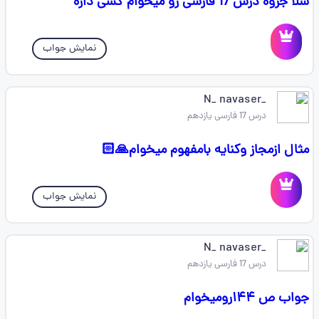
سلا جزوه درس 17 فارسی رو میخوام کسی داره
نمایش جواب
_N_ navaser
درس 17 فارسی یازدهم
مثال ازمجاز وکنایه بامفهوم میخوام🙏🏻
نمایش جواب
_N_ navaser
درس 17 فارسی یازدهم
جواب ص ۱۴۴رومیخوام