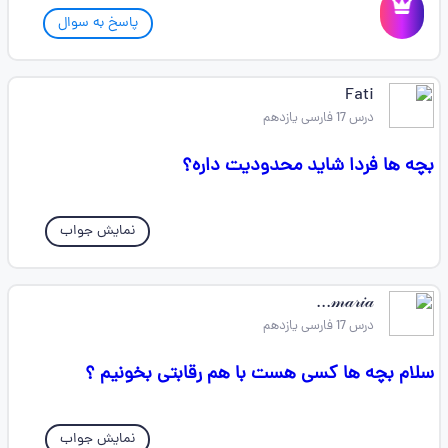
پاسخ به سوال
Fati
درس 17 فارسی یازدهم
بچه ها فردا شاید محدودیت داره؟
نمایش جواب
𝓂𝒶𝓇𝒾𝒶...
درس 17 فارسی یازدهم
سلام بچه ها کسی هست با هم رقابتی بخونیم ؟
نمایش جواب