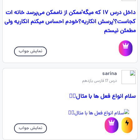
داخل درس ۱۷ که میگه'ممکن از ناممکن می‌پرسد خانه ات
کجاست؟'پرسش انکاریه؟خودم احساس میکنم انکاریه ولی
مطمئن نیستم
نمایش جواب
sarina
درس 17 فارسی یازدهم
سلام انواع فعل ها با مثال👇🏻
نمایش جواب