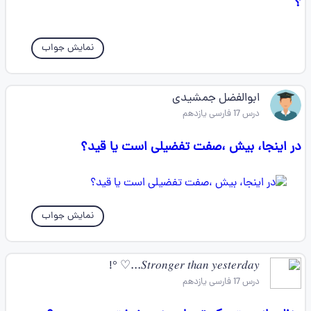
؟
نمایش جواب
ابوالفضل جمشیدی
درس 17 فارسی یازدهم
در اینجا، بیش ،صفت تفضیلی است یا قید؟
نمایش جواب
𝑆𝑡𝑟𝑜𝑛𝑔𝑒𝑟 𝑡ℎ𝑎𝑛 𝑦𝑒𝑠𝑡𝑒𝑟𝑑𝑎𝑦...♡ °!
درس 17 فارسی یازدهم