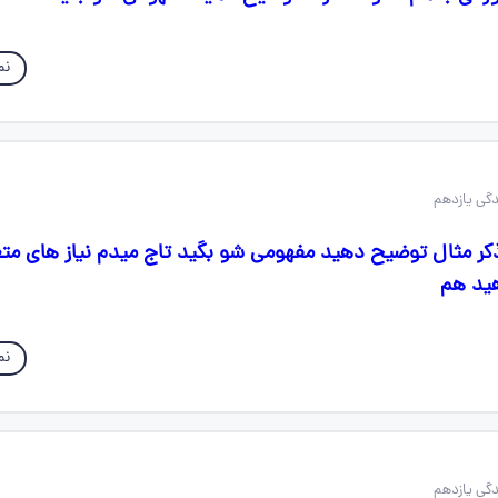
نم
 ذکر مثال توضیح دهید مفهومی شو بگید تاج میدم نیاز های متغیر
ید هم
نم