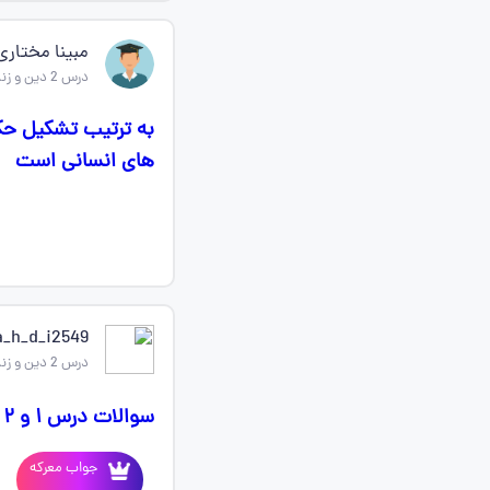
مبینا مختاری
درس 2 دین و زندگی یازدهم
به ترتیب تشکیل حکو
های انسانی است
_h_d_i2549
درس 2 دین و زندگی یازدهم
سوالات درس ۱ و ۲ دین زندگی رو هر کس برام بفرسته تاج میدم❤️👑
جواب معرکه