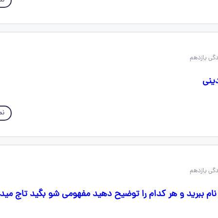
نم
ینی
نم
نام ببرید و هر کدام را توضیح دهید مفهومی شو بگید تاج مید