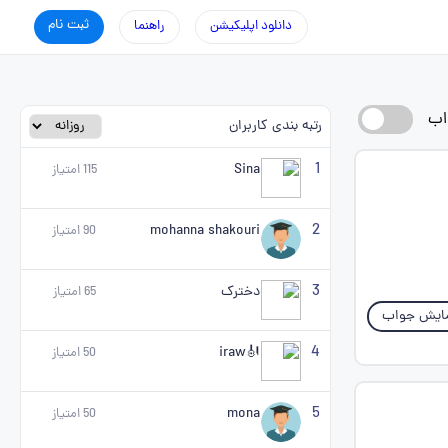
ثبت نام
دانلود اپلیکیشن
راهنما
اب
رتبه بندی کاربران
1
Sina
115
امتیاز
2
mohanna shakouri
90
امتیاز
3
دخترک
65
امتیاز
ایش جواب
4
🎻iraw
50
امتیاز
5
mona
50
امتیاز