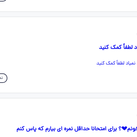
 لطفاً کمک کنید
نم
نم💔؟ برای امتحانا حداقل نمره ای بیارم که پاس کنم