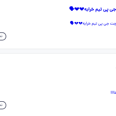
 پی تیم خرابه💔💔🗣️
نم
نم