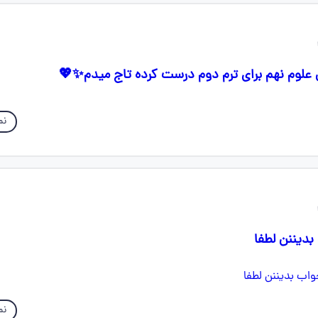
علوم نهم برای ترم دوم درست کرده تاج میدم✨️💖
نم
دیننن لطفا
نم