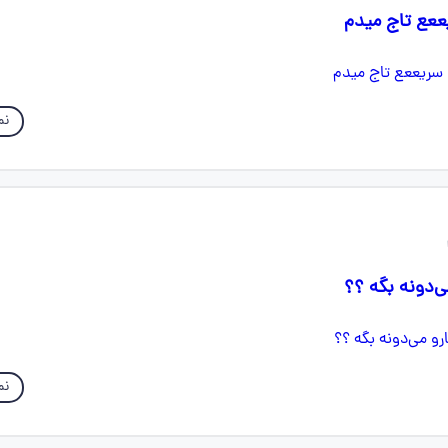
ععع تاج میدم
نم
‌دونه بگه ؟؟
نم