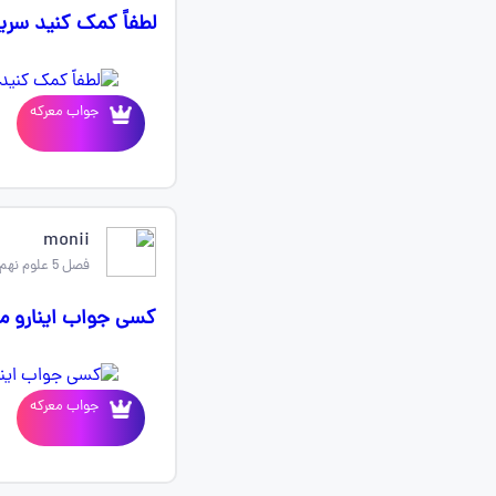
لطفاً کمک کنید سری
جواب معرکه
monii
فصل 5 علوم نهم
کسی جواب اینارو می
جواب معرکه