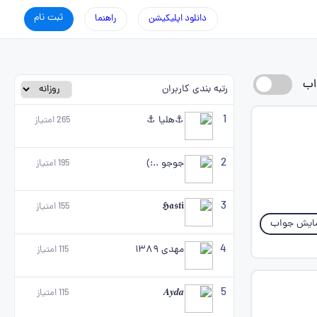
ثبت نام
دانلود اپلیکیشن
راهنما
اب
رتبه بندی کاربران
1
⚓هلیا ⚓
265
امتیاز
2
جوجو ..:)
195
امتیاز
3
𝕳𝖆𝖘𝖙𝖎
155
امتیاز
ایش جواب
4
مهدی ۱۳۸۹
115
امتیاز
5
𝑨𝒚𝒅𝒂
115
امتیاز