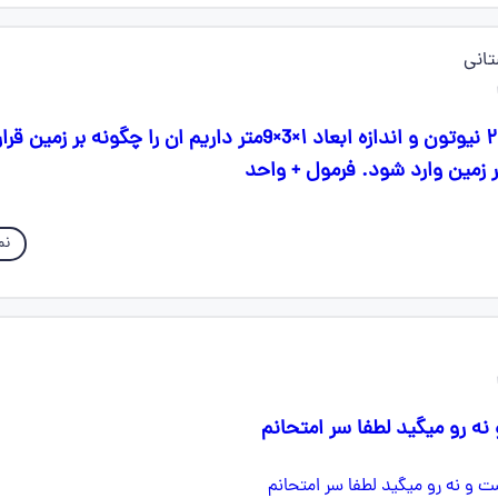
انی
جعبه ای به وزن ۲۷۰ نیوتون و اندازه ابعاد ۱×3×9متر داریم ان را چگونه ب
زمین وارد شود. فرمول + واحد
نم
 رو میگید لطفا سر امتحانم