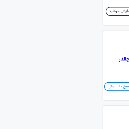
ایش جواب
چقدر
سخ به سوال