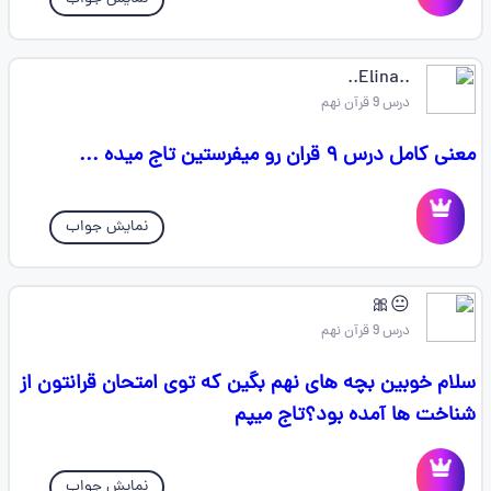
..Elina..
درس 9 قرآن نهم
معنی کامل درس ۹ قران رو میفرستین تاج میده ...
نمایش جواب
😐🎀
درس 9 قرآن نهم
سلام خوبین بچه های نهم بگین که توی امتحان قرانتون از
شناخت ها آمده بود؟تاج میپم
نمایش جواب