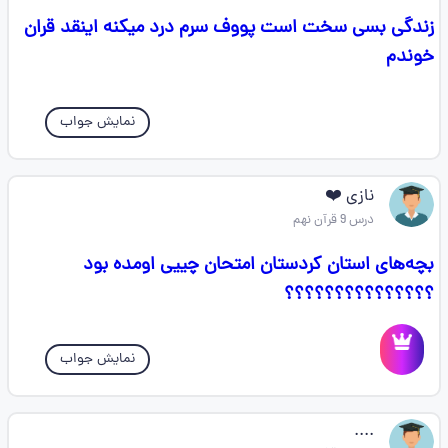
زندگی بسی سخت است پووف سرم درد میکنه اینقد قران
خوندم
نمایش جواب
نازی ❤️
درس 9 قرآن نهم
بچه‌های استان کردستان امتحان چییی اومده بود
؟؟؟؟؟؟؟؟؟؟؟؟؟؟؟
نمایش جواب
....