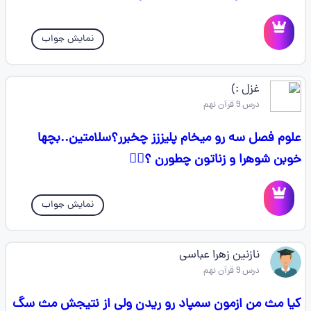
نمایش جواب
غزل :)
درس 9 قرآن نهم
علوم فصل سه رو میخام پلیززز چخبرر؟سلامتین..بچها
خوبن شوهرا و زناتون چطورن ؟🤸‍♀️
نمایش جواب
نازنین زهرا عباسی
درس 9 قرآن نهم
کیا مث من ازمون سمپاد رو ریدن ولی از نتیجش مث سگ