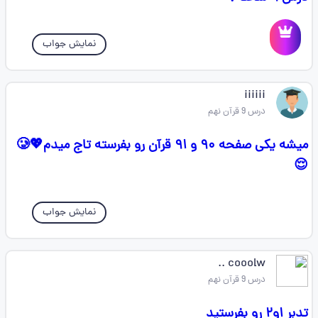
نمایش جواب
iiiiii
درس 9 قرآن نهم
میشه یکی صفحه ۹۰ و ۹۱ قرآن رو بفرسته تاج میدم💖🥲
😌
نمایش جواب
cooolw ..
درس 9 قرآن نهم
تدبر ۱و۲ رو بفرستید