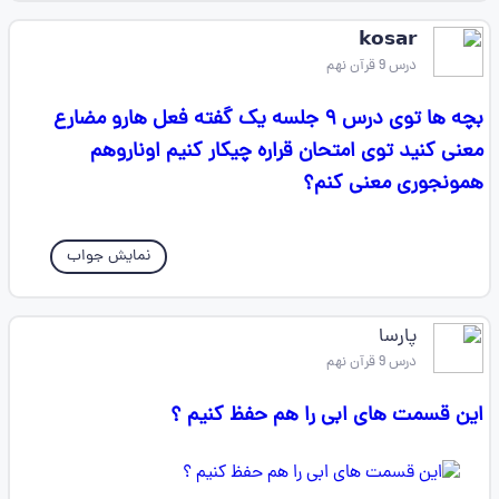
𝗸𝗼𝘀𝗮𝗿
درس 9 قرآن نهم
بچه ها توی درس ۹ جلسه یک گفته فعل هارو مضارع
معنی کنید توی امتحان قراره چیکار کنیم اوناروهم
همونجوری معنی کنم؟
نمایش جواب
پارسا
درس 9 قرآن نهم
این قسمت های ابی را هم حفظ کنیم ؟