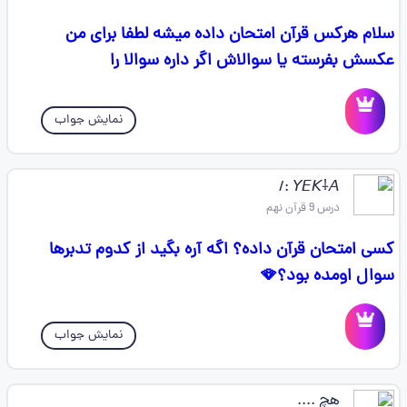
سلام هرکس قرآن امتحان داده میشه لطفا برای من
عکسش بفرسته یا سوالاش اگر داره سوالا را
نمایش جواب
𝘠𝘌𝘒⸸𝘈 :/
درس 9 قرآن نهم
کسی امتحان قرآن داده؟ اگه آره بگید از کدوم تدبر‌ها
سوال اومده بود؟🪭
نمایش جواب
هچ ....