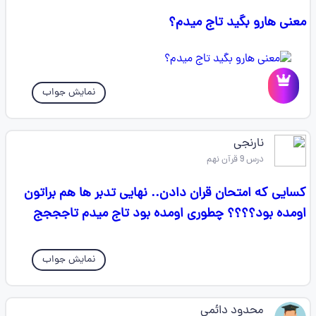
معنی هارو بگید تاج میدم؟
نمایش جواب
نارنجی
درس 9 قرآن نهم
کسایی که امتحان قران دادن.. نهایی تدبر ها هم براتون
اومده بود؟؟؟؟ چطوری اومده بود تاج میدم تاجججج
نمایش جواب
محدود دائمی