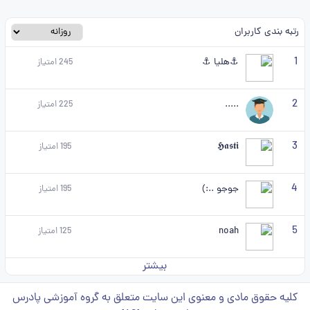
رتبه بندی کاربران
1
⚓هلیا ⚓
245
امتیاز
2
.....
225
امتیاز
3
𝕳𝖆𝖘𝖙𝖎
195
امتیاز
4
جوجو ..:)
195
امتیاز
5
noah
125
امتیاز
بیشتر
کلیه حقوق مادی و معنوی این سایت متعلق به گروه آموزشی پادرس