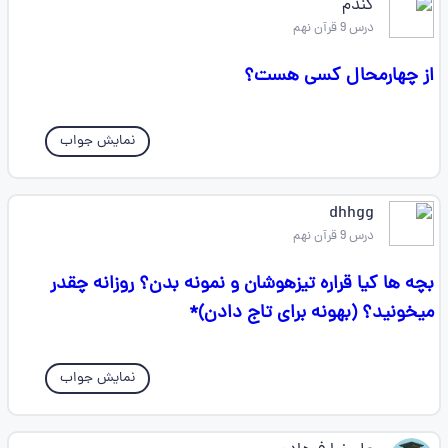
گندم
درس 9 قرآن نهم
از چهارمحال کسی هست؟
نمایش جواب
dhhgg
درس 9 قرآن نهم
بچه ها کیا قراره تیزهوشان و نمونه بدن؟ روزانه چقدر
میخونید؟ (بهونه برای تاج دادن)*
نمایش جواب