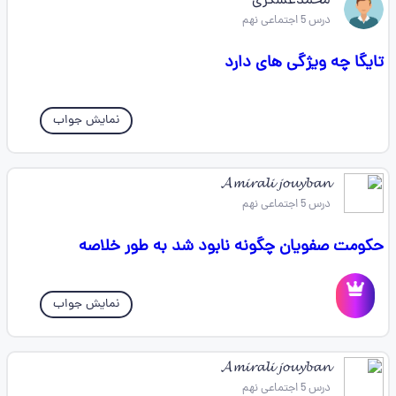
محمدعسگری
درس 5 اجتماعی نهم
تایگا چه ویژگی های دارد
نمایش جواب
𝓐𝓶𝓲𝓻𝓪𝓵𝓲 𝓳𝓸𝓾𝔂𝓫𝓪𝓷
درس 5 اجتماعی نهم
حکومت صفویان چگونه نابود شد به طور خلاصه
نمایش جواب
𝓐𝓶𝓲𝓻𝓪𝓵𝓲 𝓳𝓸𝓾𝔂𝓫𝓪𝓷
درس 5 اجتماعی نهم