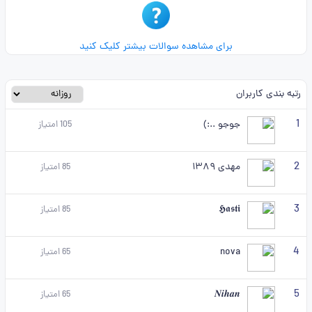
برای مشاهده سوالات بیشتر کلیک کنید
رتبه بندی کاربران
1
جوجو ..:)
105
امتیاز
2
مهدی ۱۳۸۹
85
امتیاز
3
𝕳𝖆𝖘𝖙𝖎
85
امتیاز
4
nova
65
امتیاز
5
𝑵𝒊𝒉𝒂𝒏
65
امتیاز