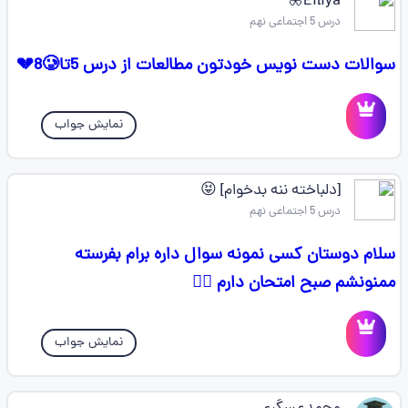
Eiliya🦋
درس 5 اجتماعی نهم
سوالات دست نویس خودتون مطالعات از درس 5تا8🥲💔
نمایش جواب
[دلباخته ننه بدخوام] 😝
درس 5 اجتماعی نهم
سلام دوستان کسی نمونه سوال داره برام بفرسته
ممنونشم صبح امتحان دارم 😵‍💫
نمایش جواب