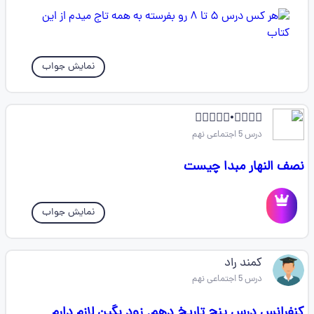
نمایش جواب
🇰⃢𝐈𝐍𝐆•𝐋𝐎𝐑ᬼ
درس 5 اجتماعی نهم
نصف النهار مبدا چیست
نمایش جواب
کمند راد
درس 5 اجتماعی نهم
کنفرانس درس پنج تاریخ دهم. زود بگین لازم دارم