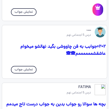
نمایش جواب
ـــ.
درس 5 اجتماعی نهم
۲×۲=جوابب به فن چاووشی بگید نهالشو میخوام
عاشقشممممممم🙈🙈
نمایش جواب
FATIMA
درس 5 اجتماعی نهم
بچه ها سوالا رو جواب بدین به جواب درست تاج میدمم