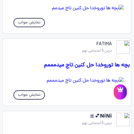
نمایش جواب
FATIMA
درس 5 اجتماعی نهم
بچه ها توروخدا حل کنین تاج میدمممم
نمایش جواب
‌𝗡𝗶𝗡𝗶💕🎀
درس 5 اجتماعی نهم