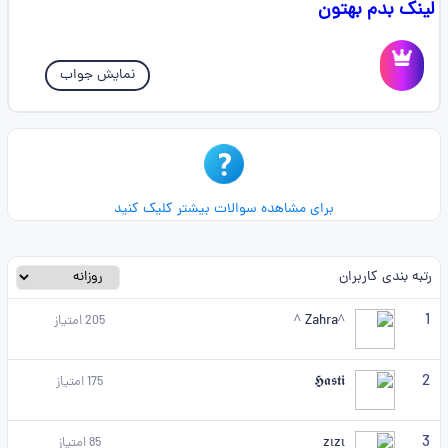
لینک بدم بهتون
نمایش جواب
برای مشاهده سوالات بیشتر کلیک کنید
رتبه بندی کاربران
1
^Zahra ^
205
امتیاز
2
𝕳𝖆𝖘𝖙𝖎
175
امتیاز
3
zιzι
85
امتیاز