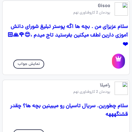
Gisoo
پودمان 2 کاروفناوری نهم
سلام عزیزای من . بچه ها اگه پوستر تبلیغ شورای دانش
آموزی دارین لطف میکنین بفرستید تاج میدم ،😍🌹🙏🏻
❤️
نمایش جواب
رامیلا
پودمان 2 کاروفناوری نهم
سلام چطورین. سریال تاسیان رو میبینین بچه ها؟ چقدر
قشنگهههه