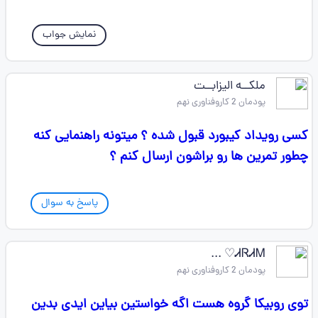
نمایش جواب
ملکــه الیزابــت
پودمان 2 کاروفناوری نهم
کسی رویداد کیبورد قبول شده ؟ میتونه راهنمایی کنه
چطور تمرین ها رو براشون ارسال کنم ؟
پاسخ به سوال
ᏗᏒᏗᎷ♡ ...
پودمان 2 کاروفناوری نهم
توی روبیکا گروه هست اگه خواستین بیاین ایدی بدین