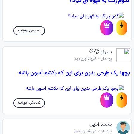
کدوم رنگ به قهوه ای میاد؟
نمایش جواب
سیران 🙂🤍
پودمان 2 کاروفناوری نهم
بچها یک طرحی بدین برای این که بکشم آسون باشه
نمایش جواب
محمد امین
پودمان 2 کاروفناوری نهم