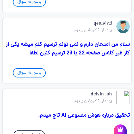
پاسخ به سوال
ɥǝɯǝʇɐꓞ
پودمان 2 کاروفناوری نهم
سلام من امتحان دارم و نمی تونم ترسیم کنم میشه یکی از
کار غیر کلاس صفحه 22 یا 23 ترسیم کنین لطفا
پاسخ به سوال
delvin .sh
پودمان 2 کاروفناوری نهم
تحقیق درباره هوش مصنوعی Ai تاج میدم.