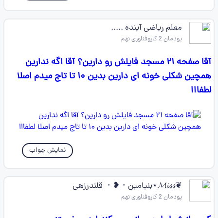
معلم ریاضی آینده ....‌.
پودمان 2 کاروفناوری نهم
آقا صفحه ۲۱ مسجد فایلش رو دارین؟ آقا اگه ندارین
همچین شکلی خونه ای دارین بدین ۱۰ تا تاج میدم اصلا
لطفااا
نمایش جواب
❦𝓜𝓲𝓼𝓼⋆بنیامین・❥・ قلندرزهی
پودمان 2 کاروفناوری نهم