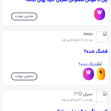
چن تا هوش مصنوعی معرفی کنید پولی نباشه
نمایش جواب
ēlnāz
پودمان 2 کاروفناوری نهم
قشنگ شده؟
نمایش جواب
سیران 🙂🤍
پودمان 2 کاروفناوری نهم