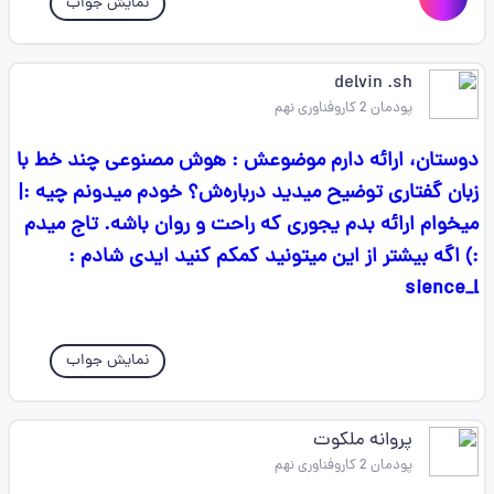
نمایش جواب
delvin .sh
پودمان 2 کاروفناوری نهم
دوستان، ارائه دارم موضوعش : هوش مصنوعی چند خط با
زبان گفتاری توضیح میدید درباره‌ش؟ خودم میدونم چیه :|
میخوام ارائه بدم یجوری که راحت و روان باشه. تاج میدم
:) اگه بیشتر از این میتونید کمکم کنید ایدی شادم :
sience_l
نمایش جواب
پروانه ملکوت
پودمان 2 کاروفناوری نهم