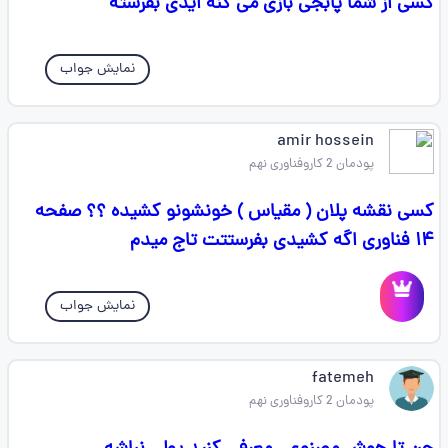
کسی از شما پابجی بازی می کنه ایدی بفرسته
نمایش جواب
amir hossein
پودمان 2 کاروفناوری نهم
کسی نقشه پلان ( مقیاس ) خونشونو کشیده ؟؟ صفحه
۱۴ فناوری اگه کشیدی بفرستتت تاج میدم
نمایش جواب
fatemeh
پودمان 2 کاروفناوری نهم