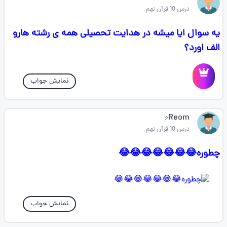
درس 10 قرآن نهم
یه سوال ایا میشه در هدایت تحصیلی همه ی رشته هارو
الف اورد؟
نمایش جواب
Reom♭
درس 10 قرآن نهم
چطوره😂😂😂😂😂😂😂
نمایش جواب