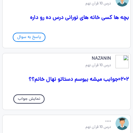
درس 10 قرآن نهم
بچه ها کسی خانه های نورانی درس ده رو داره
پاسخ به سوال
NAZANIN
درس 10 قرآن نهم
۲×۲=جوابب میشه ببوسم دستاتو نهال خانم؟؟
نمایش جواب
....
درس 10 قرآن نهم