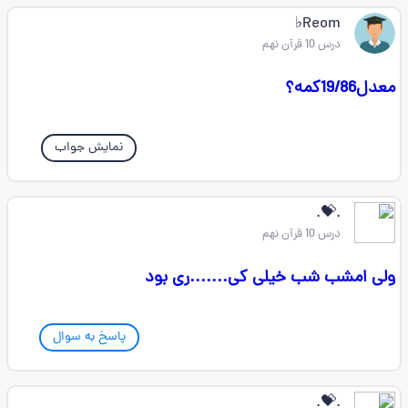
Reom♭
درس 10 قرآن نهم
معدل19/86کمه؟
نمایش جواب
.💝.
درس 10 قرآن نهم
ولی امشب شب خیلی کی.......ری بود
پاسخ به سوال
.💝.