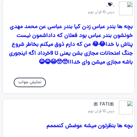
.💝.
درس 10 قرآن نهم
بچه ها بندر عباس زدن کیا بندر عباسی عن محمد مهدی
خونشون بندر عباس بود فعلان که داداشمون نیست
پناش با خدا😂😂 من که دارم ذوق میکنم بخاطر شروع
جنگ امتحانات مجازی بشن یعنی تا 9خرداد اگه اینجوری
باشه مجازی میشن وای خدااا🥺🥺😭😂😂
نمایش جواب
🎀FATI 🎀
درس 10 قرآن نهم
بچه ها بنظرتون میشه عوضش کنمممم