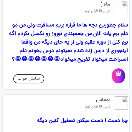
ماه:)
درس 10 قرآن نهم
سلام چطورین بچه ها ما قراره بریم مسافرت ولی من دو
دلم برم یانه الان من جمعبندی نوروز رو تکمیل نکردم اگه
برم کلی از دوره عقبم ولی از یه جای دیگه من واقعا
اینجوری از درس زده شدم نمیتونم درس بخونم دلم
استراحت میخواد تفریح میخواد😭😭😭😭😭😭😭؟
نمایش جواب
توماس
درس 10 قرآن نهم
چرا دست ا دست میکنن تعطیل کنین دیگه