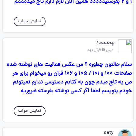
۱ و ۲ بفرستیددددد همین الان لازم دارم تاج میدمممم
نمایش جواب
𝓣𝓪𝓷𝓷𝓪𝔃
درس 10 قرآن نهم
سلام حالتون چطوره ؟ من عکس فعالیت های نوشته شده
صفحات ۱۰۰ و ۱۰۱ / ۱۰۵ و ۱۰۶ قرآن رو میخوام برای هر
ص یه تاج میدم چون به کتابم دسترسی ندارم نمیتونم
خودم بنویسم لطفا اگر کسی نوشته بفرسته ضروریه
نمایش جواب
sety