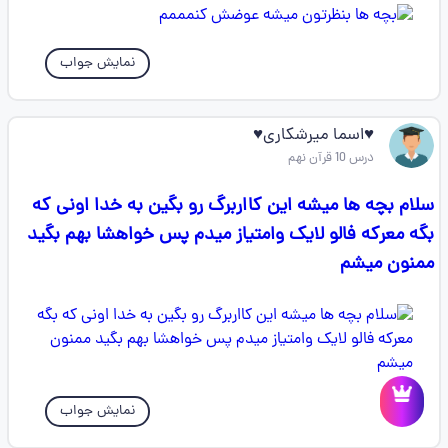
نمایش جواب
♥اسما میرشکاری♥
درس 10 قرآن نهم
سلام بچه ها میشه این کااربرگ رو بگین به خدا اونی که
بگه معرکه فالو لایک وامتیاز میدم پس خواهشا بهم بگید
ممنون میشم
نمایش جواب