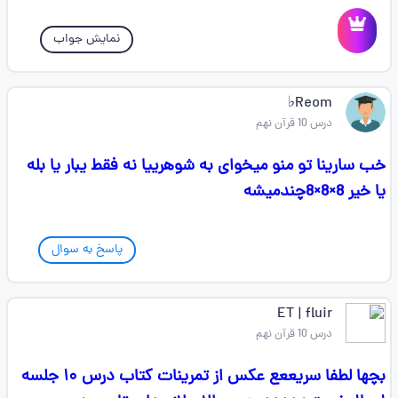
نمایش جواب
Reom♭
درس 10 قرآن نهم
خب سارینا تو منو میخوای به شوهرییا نه فقط یبار یا بله
یا خیر 8×8×8چندمیشه
پاسخ به سوال
ET | fluir
درس 10 قرآن نهم
بچها لطفا سریععع عکس از تمرینات کتاب درس ۱۰ جلسه