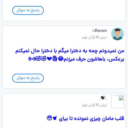
پاسخ به سوال
Reom♭
درس 10 قرآن نهم
من نمیدونم چمه به دخترا میگم با دخترا حال نمیکنم
برعکس، باهاشون حرف میزنم😂🗿💔🤣🤣8+8
پاسخ به سوال
.💝.
درس 10 قرآن نهم
قلب مامان چیزی نمونده تا بیای 🥹🫀