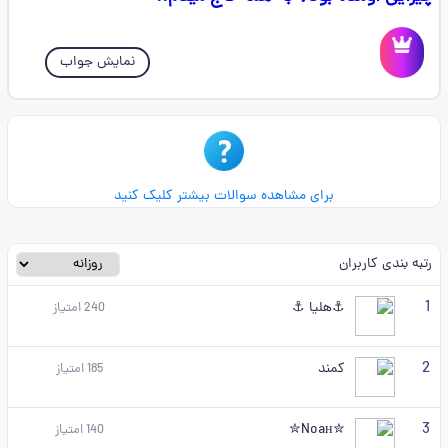
نمایش جواب
برای مشاهده سوالات بیشتر کلیک کنید
رتبه بندی کاربران
1
⚓هلیا ⚓
240
امتیاز
2
کمند
185
امتیاز
3
✮Noaн✮
140
امتیاز