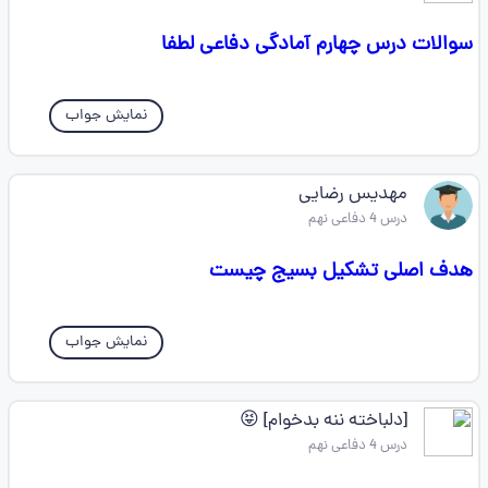
سوالات درس چهارم آمادگی دفاعی لطفا
نمایش جواب
مهدیس رضایی
درس 4 دفاعی نهم
هدف اصلی تشکیل بسیج چیست
نمایش جواب
[دلباخته ننه بدخوام] 😝
درس 4 دفاعی نهم