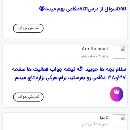
40تاسوال از درس1تا4دفاعی بهم میدد😭
نمایش جواب
Armita nouri
درس 4 دفاعی نهم
سلام بچه ها خوبید اگه ثیشه جواب فعالیت ها صفحه
۳۷و۳۸ دفاعی رو بفرستید برام،هرکی بزاره تاج میدم
نمایش جواب
نادیا
درس 4 دفاعی نهم