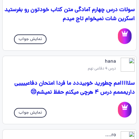
سولات درس چهارم آمادگی متن کتاب خودتون رو بفرستید
اسکرین شات نمیخوام تاج میدم
نمایش جواب
hana
درس 4 دفاعی نهم
سلااااامم چطورید خوبیددد ما فردا امتحان دفاعییییی
داریمممم درس ۴ هرچی میکنم حفظ نمیشم😒
نمایش جواب
ro....