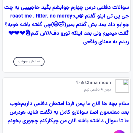
سوالات دفاعی درس چهارم جوابشم بگید حاجیییی به چت
جی پی تی اینو گفتم @پ:roast me , filter, no mercy
جوابو داد بعد بش گفتم بمیر(🤣😭)چی گفته باشه خوبه؟
گفت میمیرم ولی بعد اینکه تورو دف////ن کنم🗿💔💔💔
ریدم به معنای واقعی
نمایش جواب
China moon🎀✨️
درس 4 دفاعی نهم
سلام بچه ها الان ما پس فردا امتحان دفاعی داریم‌خوب
بعد معلممون اصلا سوالارو کامل به نگفت شاید هردرس
۱۰ تا سوال داشته باشه الان من چیکارکنم چجوری بخونم