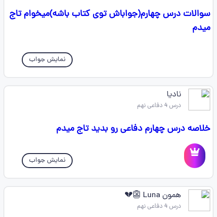
سوالات درس چهارم(جواباش توی کتاب باشه)میخوام تاج
میدم
نمایش جواب
نادیا
درس 4 دفاعی نهم
خلاصه درس چهارم دفاعی رو بدید تاج میدم
نمایش جواب
همون Luna 👺💔
درس 4 دفاعی نهم