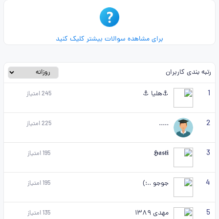
برای مشاهده سوالات بیشتر کلیک کنید
رتبه بندی کاربران
1
⚓هلیا ⚓
245
امتیاز
2
.....
225
امتیاز
3
𝕳𝖆𝖘𝖙𝖎
195
امتیاز
4
جوجو ..:)
195
امتیاز
5
مهدی ۱۳۸۹
135
امتیاز