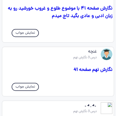
نگارش صفحه ۴۱ با موضوع طلوع و غروب خورشید رو به
زبان ادبی و عادی بگید تاج میدم
نمایش جواب
غنچه
درس 3 نگارش نهم
نگارش نهم صفحه 41
نمایش جواب
｡⁠◕⁠‿⁠◕⁠｡
درس 3 نگارش نهم