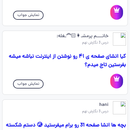
نمایش جواب
خانــــم پرمشـ👩🏻‍🦰ـغله;
درس 3 نگارش نهم
کیا انشای صفحه ی ۴۱ رو نوشتن از اینترنت نباشه میشه
بفرستین تاج میدم؟
نمایش جواب
hani
درس 3 نگارش نهم
بچه ها انشا صفحه 31 رو برام میفرستید 🥲 دستم شکسته