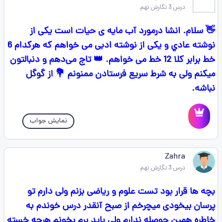
درس 3 نگارش نهم
👋 سلام. انشا درمورد آب مایه ی حیات است یکی از
نوشته عادي و یکی از نوشته ادبی می خواهم که هرکدام 6
خط برابر کلا 12 خط می خواهم. 👑 تاج می‌دهم و دنبالتون
میکنم ولی به شرط سریع فرستادن ممنونم 💐 از گوگل
نباشه.
نمایش جواب
Zahra
درس 3 نگارش نهم
بچه ها قرار بود تست علوم و ریاضی بزنم ولی دارم تو
پرسان بیخودی میچرخم از صبح آنقدر درس خوندم به
خاطره همین حوصله ندارم ولی باید برم بخونم هرچه خسته