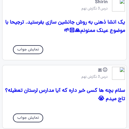
Shirin
درس 3 نگارش نهم
یک انشا ذهنی به روش جانشین سازی بفرستید. ترجیحا با
موضوع عینک ممنونم🙏🏻🌱
نمایش جواب
😐🎀
درس 3 نگارش نهم
سلام بچه ها کسی خبر داره که آیا مدارس لرستان تعطیله؟
تاج میدم 😭
نمایش جواب