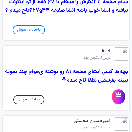
سلام صفحه ۴۴نگارش را میخام با ۶۷ فقط از تو اینترنت
نباشه و انشا خوب باشه انشا صفحه ۴۴و۶۷؟تاج میدم ؟
پاسخ به سوال
R. R
درس 3 نگارش نهم
بچه‌ها کسی انشای صفحه ۸۱ رو نوشته ی‌خوام چند نمونه
ببینم بفرستین لطفا تاج میدم‌⚘
نمایش جواب
امیرحسین محسنی
درس 3 نگارش نهم