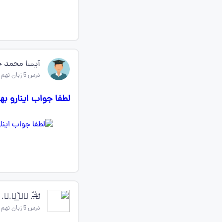
آیسا محمد 
درس 5 زبان نهم
لطفا جواب اینارو به
‌✫.̶ᷝ͜.ᷟ ▴⃯ ̽.⃕͟.ྂ
درس 5 زبان نهم