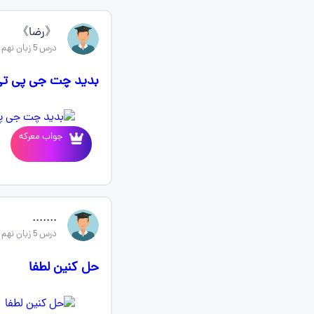
《رضا》
درس 5 زبان نهم
بدید چت جی پی تی
جواب معرکه
.......
درس 5 زبان نهم
حل کنین لطفا