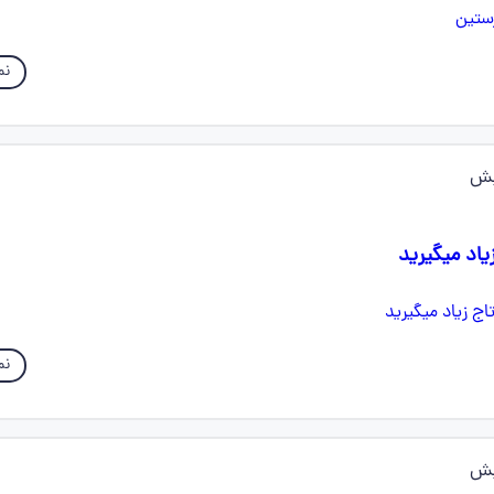
نم
یش
یاد میگیرید
نم
یش