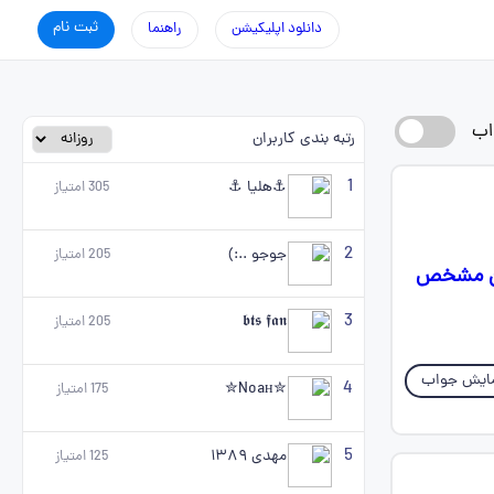
ثبت نام
دانلود اپلیکیشن
راهنما
اب
رتبه بندی کاربران
1
⚓هلیا ⚓
305
امتیاز
2
جوجو ..:)
205
امتیاز
شان مشخص
3
𝖇𝖙𝖘 𝖋𝖆𝖓
205
امتیاز
ایش جواب
4
✮Noaн✮
175
امتیاز
5
مهدی ۱۳۸۹
125
امتیاز