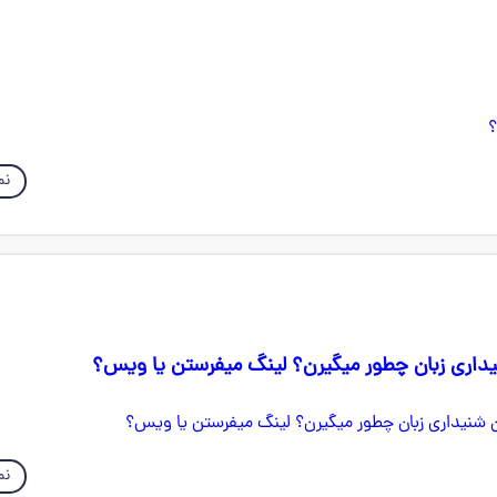
نم
داری زبان چطور میگیرن؟ لینگ میفرستن یا ویس؟
نم