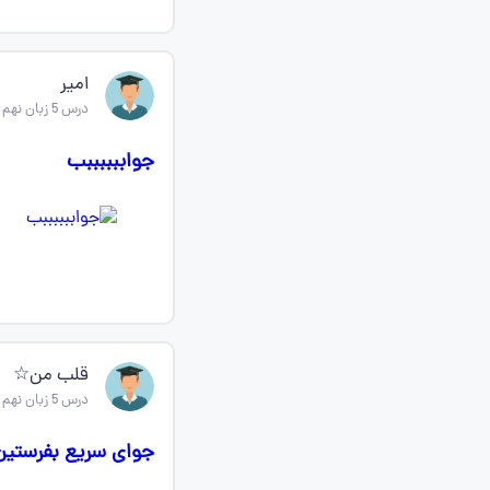
امیر
درس 5 زبان نهم
جواببببببب
قلب من☆
درس 5 زبان نهم
جوای سریع بفرستین