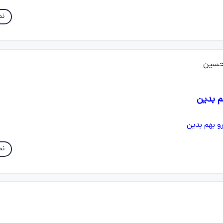
نم
حسین
م بدین
نم