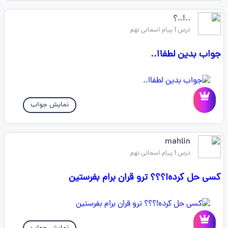
..!..؟
درس 1 پیام آسمانی نهم
جواب بدین لطفاا..
نمایش جواب
mahlin
درس 1 پیام آسمانی نهم
کسی حل کرده!؟؟؟ ترو قران برام بفرستین