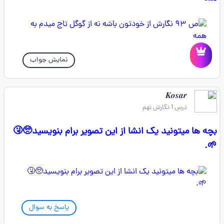
نمایش جواب
𝑲𝒐𝒔𝒂𝒓
درس 1 نگارش نهم
بچه ها میتونید یک انشا از این تصویر برام بنویسید🥺🤧
🌱.
پاسخ به سوال