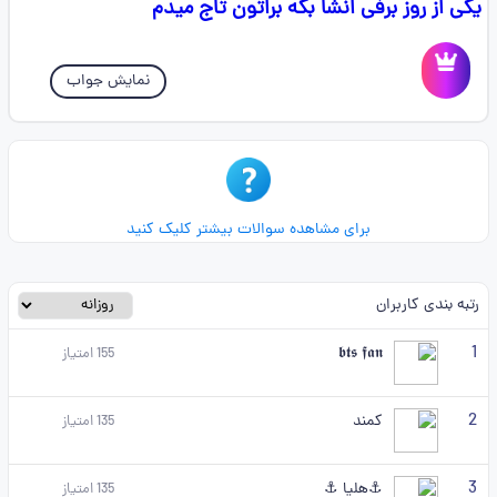
یکی از روز برفی انشا بگه براتون تاج میدم
نمایش جواب
برای مشاهده سوالات بیشتر کلیک کنید
رتبه بندی کاربران
1
𝖇𝖙𝖘 𝖋𝖆𝖓
155
امتیاز
2
کمند
135
امتیاز
3
⚓هلیا ⚓
135
امتیاز