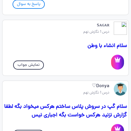
پاسخ به سوال
ꜱᴀɢᴀʀ
درس 1 نگارش نهم
سلام انشاء با وطن
نمایش جواب
Donya♡
درس 1 نگارش نهم
سلام گپ در سروش پلاس ساختم هرکس میخواد بگه لطفا
گزارش نزنید هرکس خواست بگه اجباری نیس