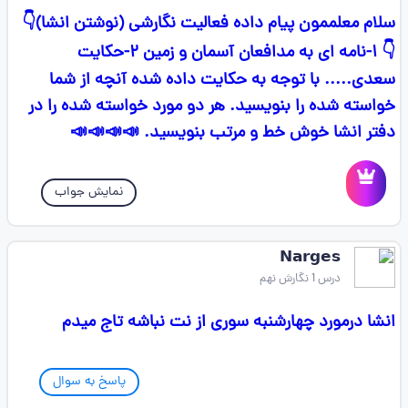
سلام معلممون پیام داده فعالیت نگارشی (نوشتن انشا)👇
👇 ۱-نامه ای به مدافعان آسمان و زمین ۲-حکایت
سعدی.....‌‌ با توجه به حکایت داده شده آنچه از شما
خواسته شده را بنویسید. هر دو مورد خواسته شده را در
دفتر انشا خوش خط و مرتب بنویسید. 📣📣📣📣
نمایش جواب
𝗡𝗮𝗿𝗴𝗲𝘀
درس 1 نگارش نهم
انشا درمورد چهارشنبه سوری از نت نباشه تاج میدم
پاسخ به سوال