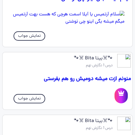
نمایش جواب
🐾☠️بیتا Bita ☠️🐾
درس 1 نگارش نهم
منونم ازت میشه دومیش رو هم بفرستی
نمایش جواب
🐾☠️بیتا Bita ☠️🐾
درس 1 نگارش نهم