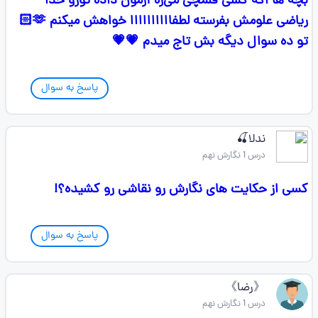
بچه ها اگه کسی قلمچی می‌ره آزمون داده تورو خدا
ریاضی علومش بفرسته لطفاااااااااا خواهش میکنم 🫶🏻
تو ده سوال دیگه بش تاج میدم 💗💗
پاسخ به سوال
ندلا🍒
درس 1 نگارش نهم
کسی از حکایت های نگارش رو نقاشی رو کشیده؟!
پاسخ به سوال
《رضا》
درس 1 نگارش نهم