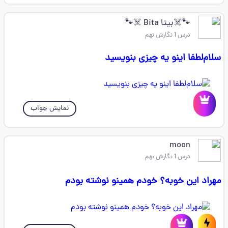
🐾☠️بیتا Bita ☠️🐾
درس 1 نگارش نهم
سلام‌لطفا اینو یه چیزی بنویسید
نمایش جواب
moon
درس 1 نگارش نهم
مهراد این خوبه؟ خودم همینو نوشته بودم