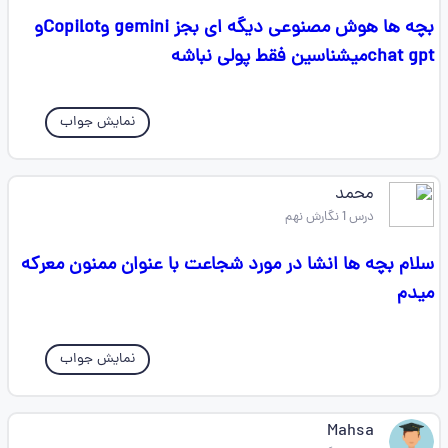
بچه ها هوش مصنوعی دیگه ای بجز gemini وCopilotو
chat gptمیشناسین فقط پولی نباشه
نمایش جواب
محمد
درس 1 نگارش نهم
سلام بچه ها انشا در مورد شجاعت با عنوان ممنون معرکه
میدم
نمایش جواب
Mahsa