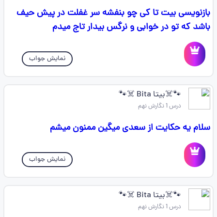
بازنویسی بیت تا کی چو بنفشه سر غفلت در پیش حیف
باشد که تو در خوابی و نرگس بیدار تاج میدم
نمایش جواب
🐾☠️بیتا Bita ☠️🐾
درس 1 نگارش نهم
سلام یه حکایت از سعدی میگین ممنون میشم
نمایش جواب
🐾☠️بیتا Bita ☠️🐾
درس 1 نگارش نهم