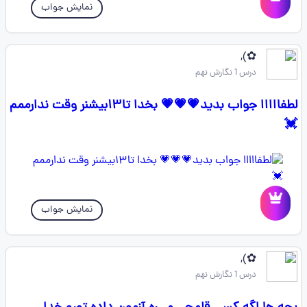
نمایش جواب
✿⁠),
درس 1 نگارش نهم
لطفااااا جواب بدید💗💗💗 بخدا تا۱۳بیشنر وقت ندارممم
💓
نمایش جواب
✿⁠),
درس 1 نگارش نهم