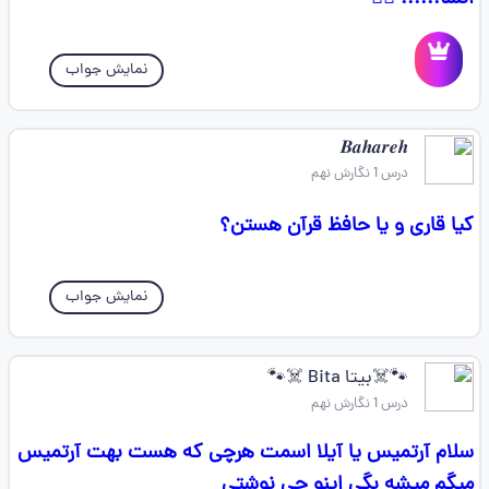
نمایش جواب
𝑩𝒂𝒉𝒂𝒓𝒆𝒉
درس 1 نگارش نهم
کیا قاری و یا حافظ قرآن هستن؟
نمایش جواب
🐾☠️بیتا Bita ☠️🐾
درس 1 نگارش نهم
سلام آرتمیس یا آیلا اسمت هرچی که هست بهت آرتمیس
میگم میشه بگی اینو چی نوشتی