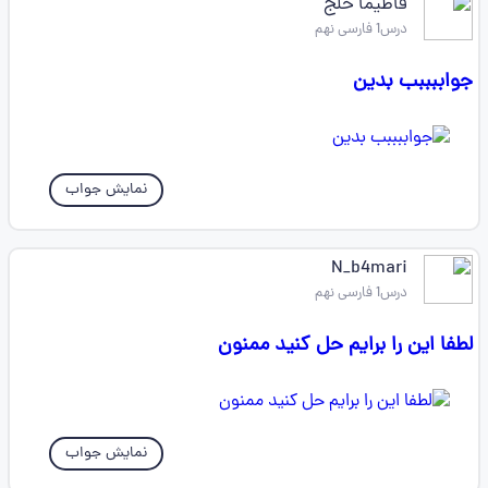
فاطیما خلج
درس1 فارسی نهم
جواببببب بدین
نمایش جواب
N_b4mari
درس1 فارسی نهم
لطفا این را برایم حل کنید ممنون
نمایش جواب