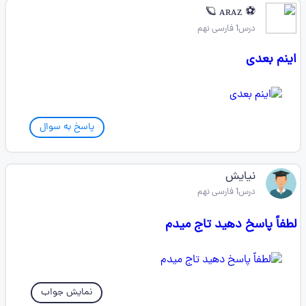
⚽ ᴀʀᴀᴢ 🪐
درس1 فارسی نهم
اینم بعدی
پاسخ به سوال
نیایش
درس1 فارسی نهم
لطفاً پاسخ دهید تاج میدم
نمایش جواب