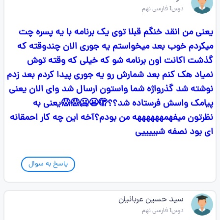
درس1 فارسی نهم
یعنی من انقد خنگم قبلا توی یک برنامه با یه پسره چت
میکردم خوب بعد میخواستم یه جوری الان چندوقته که
گذشت اکانت اون برنامه شو که خیلی که وقته توش
نمیاد هک کنم بعد شمارش رو یه جوری پیدا کردم بعد زدم
نوشته شد گذرواژه شما واستون ارسال شد وای الان یعنی
پیامک واسش فرستاده شد؟؟🫣😬🥶😱😱یعنی به
نظرتون میفهمههههههه من بودم؟آخه این چه کار احمقانه
ای بود نصفه شبییییی
پاسخ به سوال
سید حسین عربانیان
درس1 فارسی نهم