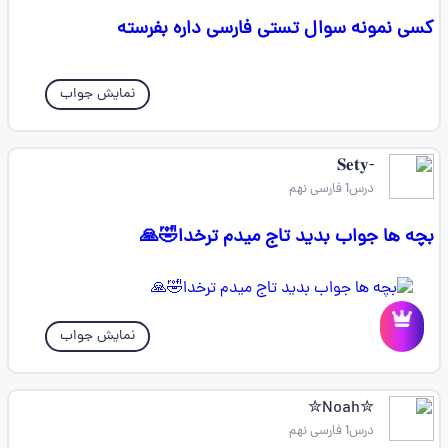
کسی نمونه سوال تستی فارسی داره بفرسته
نمایش جواب
-𝐒𝐞𝐭𝐲
درس1 فارسی نهم
بچه ها جواب بدید تاج میدم ترخدا🤣🙏
نمایش جواب
✮Noah✮
درس1 فارسی نهم