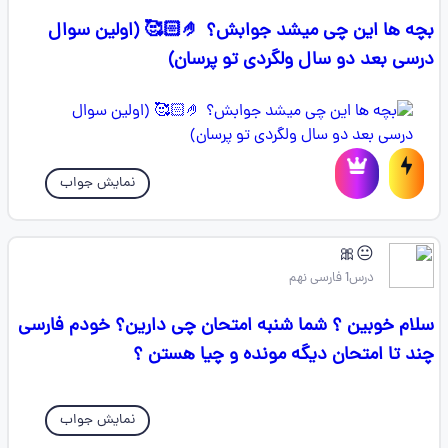
بچه ها این چی میشد جوابش؟ 🤌🏻🥰 (اولین سوال
درسی بعد دو سال ولگردی تو پرسان)
نمایش جواب
😐🎀
درس1 فارسی نهم
سلام خوبین ؟ شما شنبه امتحان چی دارین؟ خودم فارسی
چند تا امتحان دیگه مونده و چیا هستن ؟
نمایش جواب