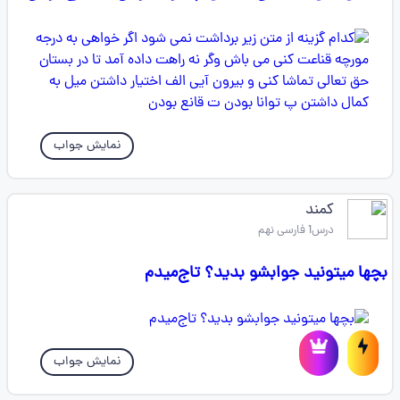
نمایش جواب
کمند
درس1 فارسی نهم
بچها میتونید جوابشو بدید؟ تاج‌میدم
نمایش جواب