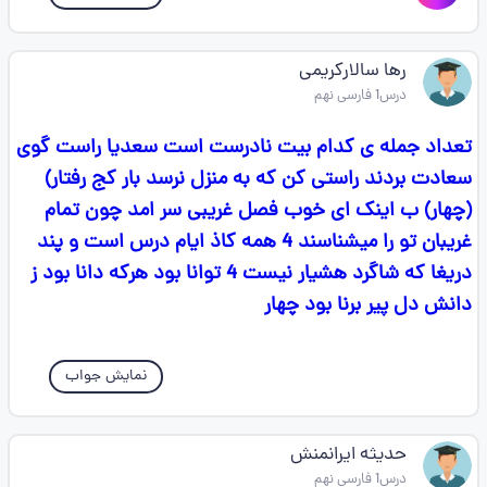
رها سالارکریمی
درس1 فارسی نهم
تعداد جمله ی کدام بیت نادرست است سعدیا راست گوی
سعادت بردند راستی کن که به منزل نرسد بار کج رفتار)
(چهار) ب اینک ای خوب فصل غریبی سر امد چون تمام
غریبان تو را میشناسند 4 همه کاذ ایام درس است و پند
دریغا که شاگرد هشیار نیست 4 توانا بود هرکه دانا بود ز
دانش دل پیر برنا بود چهار
نمایش جواب
حدیثه ایرانمنش
درس1 فارسی نهم