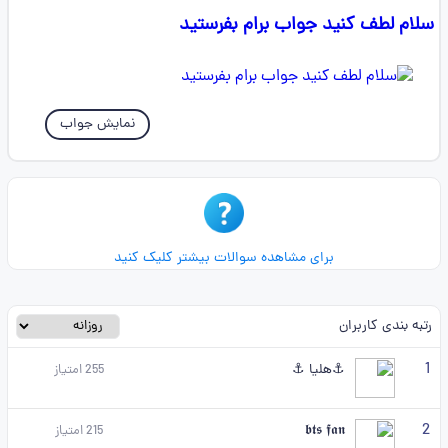
سلام لطف کنید جواب برام بفرستید
نمایش جواب
برای مشاهده سوالات بیشتر کلیک کنید
رتبه بندی کاربران
1
⚓هلیا ⚓
255
امتیاز
2
𝖇𝖙𝖘 𝖋𝖆𝖓
215
امتیاز