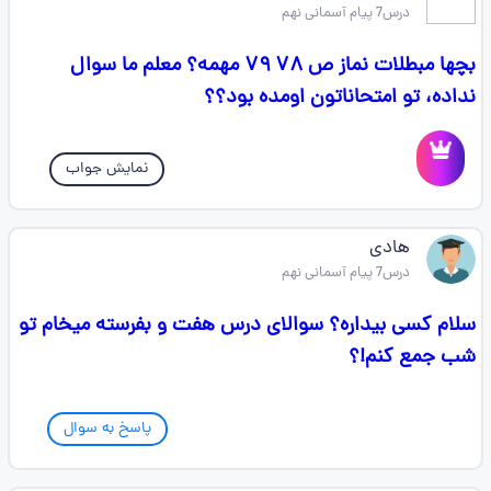
درس7 پیام آسمانی نهم
بچها مبطلات نماز ص ۷۸ ۷۹ مهمه؟ معلم ما سوال
نداده، تو امتحاناتون اومده بود؟؟
نمایش جواب
هادی
درس7 پیام آسمانی نهم
سلام کسی بیداره؟ سوالای درس هفت و بفرسته میخام تو
شب جمع کنم!؟
پاسخ به سوال