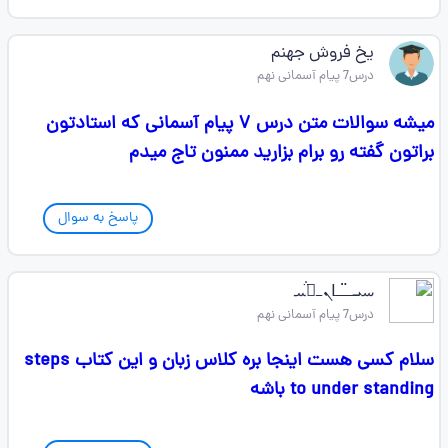
یخ فروش جهنم
درس7 پیام آسمانی نهم
میشه سوالات متن درس ۷ پیام آسمانی که استادتون
براتون گفته رو برام بزارید ممنون تاج میدم
پاسخ به سوال
ࡄܝߺ̈ߺߺߊ‌ܢߺ࡙̈̇ࡄ
درس7 پیام آسمانی نهم
سلام کسی هست اینجا بره کلاس زبان و این کتاب steps
to under standing باشه