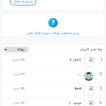
پاسخ به سوال
برای مشاهده سوالات بیشتر کلیک کنید
رتبه بندی کاربران
1
⚓هلیا ⚓
255
امتیاز
2
.....
235
امتیاز
3
𝕳𝖆𝖘𝖙𝖎
195
امتیاز
4
جوجو ..:)
195
امتیاز