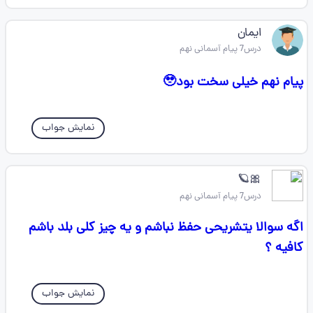
ایمان
درس7 پیام آسمانی نهم
پیام نهم خیلی سخت بود🥹
نمایش جواب
🎀🪐
درس7 پیام آسمانی نهم
اگه سوالا یتشریحی حفظ نباشم و یه چیز کلی بلد باشم
کافیه ؟
نمایش جواب