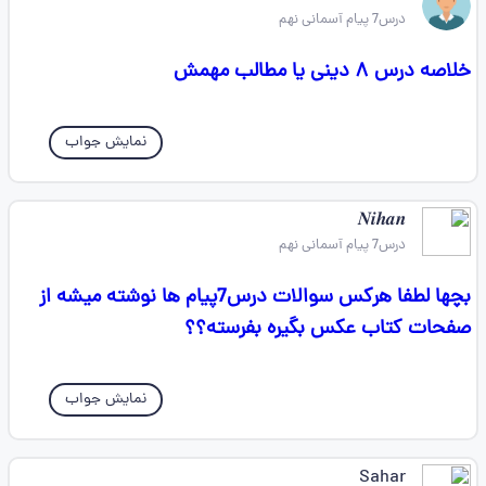
درس7 پیام آسمانی نهم
خلاصه درس ۸ دینی یا مطالب مهمش
نمایش جواب
𝑵𝒊𝒉𝒂𝒏
درس7 پیام آسمانی نهم
بچها لطفا هرکس سوالات درس7پیام ها نوشته میشه از
صفحات کتاب عکس بگیره بفرسته؟؟
نمایش جواب
Sahar