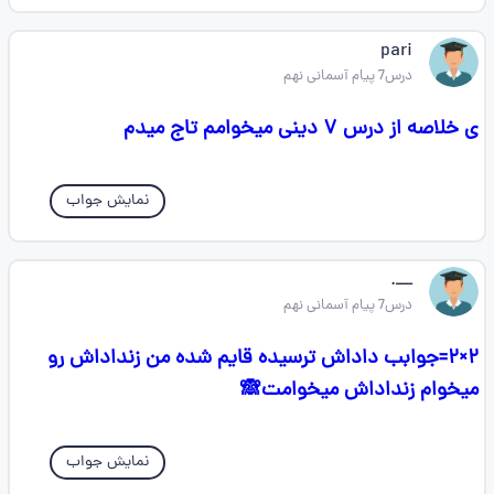
pari
درس7 پیام آسمانی نهم
ی خلاصه از درس ۷ دینی میخوامم تاج میدم
نمایش جواب
ـــ.
درس7 پیام آسمانی نهم
۲×۲=جوابب داداش ترسیده قایم شده من زنداداش رو
میخوام زنداداش میخوامت🙈
نمایش جواب