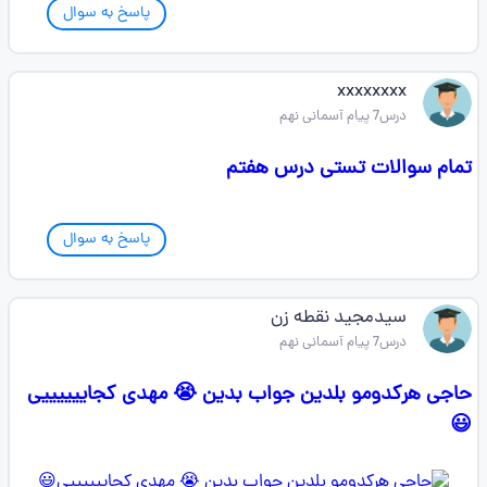
پاسخ به سوال
xxxxxxxx
درس7 پیام آسمانی نهم
تمام سوالات تستی درس هفتم
پاسخ به سوال
سیدمجید نقطه زن
درس7 پیام آسمانی نهم
حاجی هرکدومو بلدین جواب بدین 😭 مهدی کجاییییییی
😃