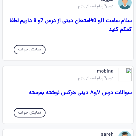
درس7 پیام آسمانی نهم
سلام ساعت 11و 40امتحان دینی از درس 7و 8 داریم لطفا
کمکم کنید
نمایش جواب
mobina
درس7 پیام آسمانی نهم
سوالات درس ۷و۸ دینی هرکس نوشته بفرسته
نمایش جواب
sareh