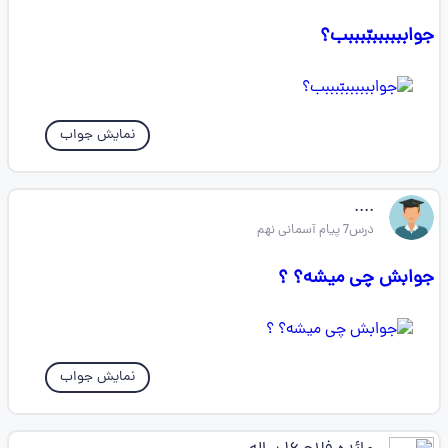
جوابببببببّبببب؟
نمایش جواب
....
درس7 پیام آسمانی نهم
جوابش چی میشه؟ ؟
نمایش جواب