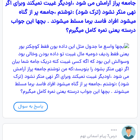
جامعه پراز آرامش می شود ،اودیگر غیبت نمیکند وبرای اگر
نهی منکر نشود (ترک شود) :نوشتم ،جامعه پر از گناه
میشود افراد فاسد برما مسلط میشوند . بچها این جواب
درسته یعنی نمره کامل میگیرم؟
پاسخ به سوال
....
درس7 پیام آسمانی نهم