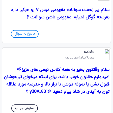
سلام بی زحمت سوالات مفهومی درس ۷ رو هرکی داره
بفرسته گوگل نمیاره ،مفهومی باشن سوالات ؟
پاسخ به سوال
فاطمه
درس7 پیام آسمانی نهم
سلام وقتتون بخیر به همه کلاس نهمی های عزیز🌱
امیدوارم حالتون خوب باشه. برای اینکه میخوای تیزهوشان
قبول بشی یا نمونه دولتی با تراز بالا و مدرسه مورد علاقه
تون به آیدی در شاد پیام دهید @y30A_801 ؟
نمایش جواب