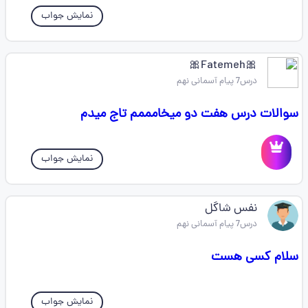
نمایش جواب
🎀Fatemeh🎀
درس7 پیام آسمانی نهم
سوالات درس هفت دو میخامممم تاج میدم
نمایش جواب
نفس شاگل
درس7 پیام آسمانی نهم
سلام کسی هست
نمایش جواب