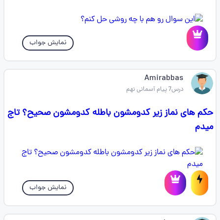
نمایش جواب
Amirabbas
درس7 پیام آسمانی نهم
حکم های نماز زیر کدومشون باطله کدومشون صحیح؟ تاج
میدم
نمایش جواب