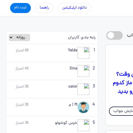
ثبت نام
دانلود اپلیکیشن
راهنما
اب
رتبه بندی کاربران
1
Yalda
65
امتیاز
2
Sina
45
امتیاز
ون وقت؟
ماز کدوم
3
satei
35
امتیاز
و بدید
4
M |‌ ‌م
35
امتیاز
ایش جواب
5
خرس کوشولو
35
امتیاز