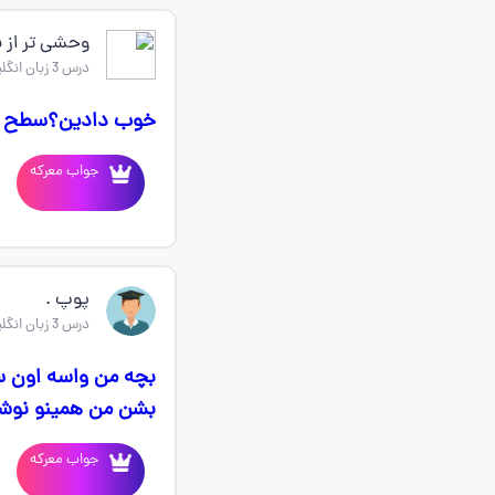
وحشی تر از ب
درس 3 زبان انگلیسی یازدهم
خوب دادین؟سطح ام
جواب معرکه
پوپ .
درس 3 زبان انگلیسی یازدهم
بچه من واسه اون س
بشن من همینو نوشتم کافیه دیگه؟ ours
جواب معرکه