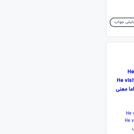
ایش جواب
He w
He visits t
اما معنی