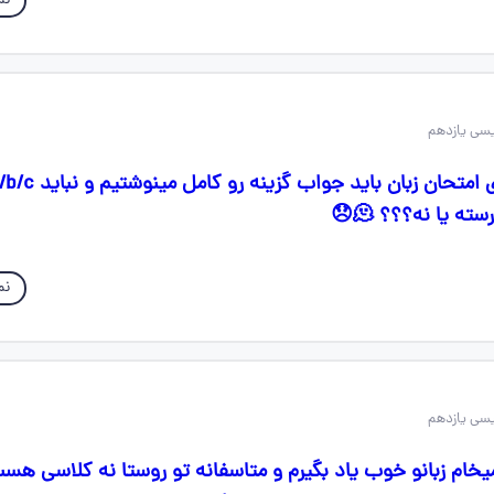
نم
ته یا نه؟؟؟ 🫠😞
نم
یخام زبانو خوب یاد بگیرم و متاسفانه تو روستا نه کلاسی هس