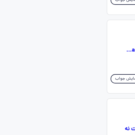
ایش جواب
اقا شنیدم میگن برای امتحان زبان باید جواب گزینه رو کامل مینوشتیم و نباید a/b/c...
ایش جواب
ت نه