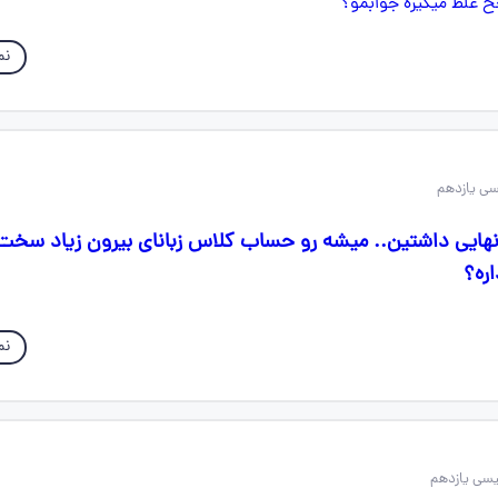
نم
نهایی داشتین‌‌.. میشه رو حساب کلاس زبانای بیرون زیاد سخت
اره؟
نم