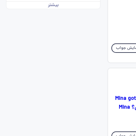
بیشتر
ایش جواب
Mina got amused by th
the library. رو اینجوری نوشتم به نظرتون از 1 نمره چند نمره میدن اصن نمره میدن؟ Mina