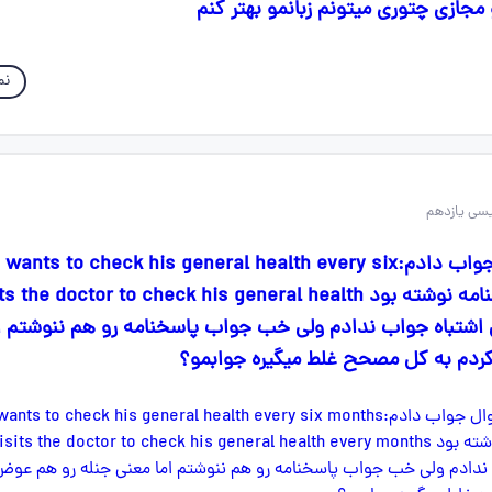
مجازی چتوری میتونم زبانمو بهتر کنم
نم
من برای این سوال جواب دادم:ants to check his general health every six
months .ولی پاسخنامه نوشته بود he doctor to check his general health
every m .من اشتباه جواب ندادم ولی خب جواب پاسخنامه رو هم ننوشتم 
ردم به کل مصحح غلط میگیره جوابمو؟