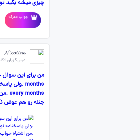
چیزی میشه بگید تو 
جواب معرکه
𝓝𝓲𝓬𝓸𝓽𝓲𝓷𝓮
درس 3 زبان انگلیسی یازدهم
onths
جنله رو هم عوض نک