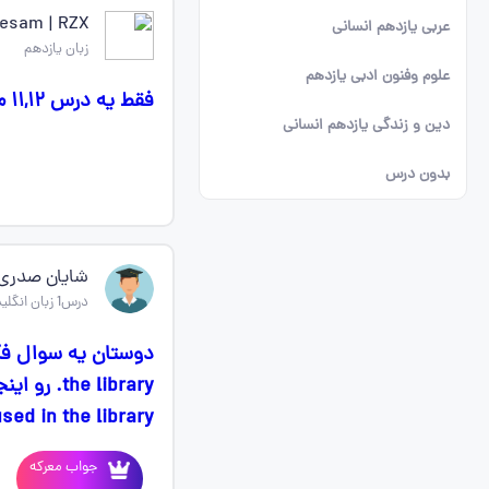
esam | RZX
عربی یازدهم انسانی
زبان یازدهم
علوم وفنون ادبی یازدهم
فقط یه درس ۱۱,۱۲ مونده چقدر وقت می‌بره تا همین امشب بخونمش؟
دین و زندگی یازدهم انسانی
بدون درس
شایان صدری
درس1 زبان انگلیسی یازدهم
ed in the library.
جواب معرکه