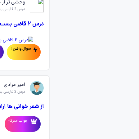
وحشی تر از ب
درس 2 فارسی یازدهم
درس ۲ قاضی بست وضعیت کتابم🥲
سوال واضح !
امیر مرادی
درس 2 فارسی یازدهم
از شعر خوانی ها ار
جواب معرکه