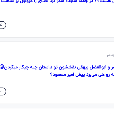
هست؟؟ در جمله سجده شکر کرد خدای را عزوجل بر سلامت ام
نم
مه رو هی می‌برد پیش امیر مسعود؟
نم