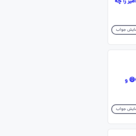
یر را چه
ایش جواب
توی درس دوم بونصر و ابوالفضل بیهقی نقششون تو داستان چیه چیکار میکردن🥲😄 و
ایش جواب