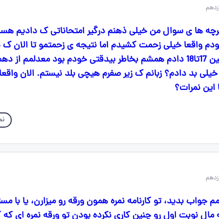
برچه ها ی سوال من خیلی ذهنم درگیر امتحاناتی ک دادیم ه
دم واقعا خیلی زحمت کشیدم اما نتیجه ی زحمتمو تا الان ک نگ
 خیلی بد دادم؟ زبانم ک زیر صفرم هیچی بلد نیستم. الان واقعا
 این نمرات؟
نم
م جواب بدید، تو کارنامه نمره همون ورقه رو میزارن، یا با مس
 مال نوبت اول رو چنین کاری نکرده بودن تو ورقه نمره ای که گ