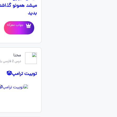
میشد همونو گذاشته
بدید
جواب معرکه
محنا
درس 2 فارسی یازدهم
توییت ترامپ🤡