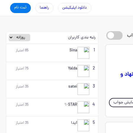
ثبت نام
دانلود اپلیکیشن
راهنما
اب
رتبه بندی کاربران
1
Sina
85
امتیاز
2
Yalda
75
امتیاز
هاد و
3
satei
35
امتیاز
ایش جواب
4
STAR✨
35
امتیاز
5
آیدا
35
امتیاز