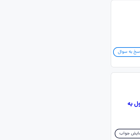
سخ به سوال
ل به
ایش جواب