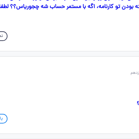
 بودن تو کارنامه، اگه با مستمر حساب شه چجوریاس؟؟ لطفا
نم
پا