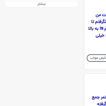
بیشتر
ست من
رفتم تا
الان این امتحاناتو بین 17تا18 دادم همشم بخاطر بیدقتی خودم بود معدلمم از دهم 19 به بالا
 خیلی
ایش جواب
تمر جمع
رفته