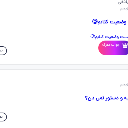
افقی
جواب معرکه
نم
ایه و دستور نمی دن؟
نم