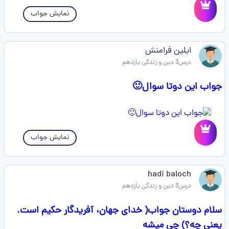
نمایش جواب
ایلین فرامنش
درس3 دین و زندگی یازدهم
جواب این دوتا سوال🙂
نمایش جواب
hadi baloch
درس3 دین و زندگی یازدهم
سلام دوستان جواب( خدای جهان، آفریدگار حکیم است.
یعنی چه؟) چی میشه