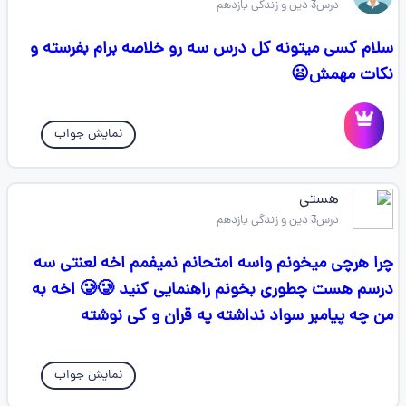
درس3 دین و زندگی یازدهم
سلام کسی میتونه کل درس سه رو خلاصه برام بفرسته و
نکات مهمش😦
نمایش جواب
هستی
درس3 دین و زندگی یازدهم
چرا هرچی میخونم واسه امتحانم نمیفمم اخه لعنتی سه
درسم هست چطوری بخونم راهنمایی کنید 🥲🥲 اخه به
من چه پیامبر سواد نداشته په قران و کی نوشته
نمایش جواب