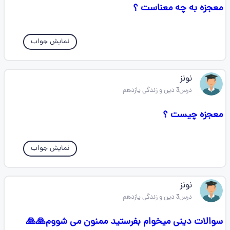
معجزه به چه معناست ؟
نمایش جواب
نونز
درس3 دین و زندگی یازدهم
معجزه چیست ؟
نمایش جواب
نونز
درس3 دین و زندگی یازدهم
سوالات دینی میخوام بفرستید ممنون می شووم🙏🙏