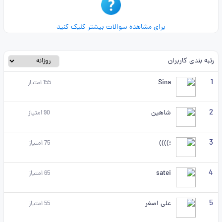
برای مشاهده سوالات بیشتر کلیک کنید
رتبه بندی کاربران
1
Sina
155
امتیاز
2
شاهین
90
امتیاز
3
؛))))
75
امتیاز
4
satei
65
امتیاز
5
علی اصغر
55
امتیاز