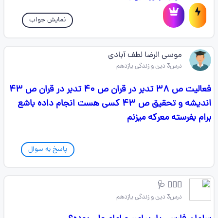
نمایش جواب
موسی الرضا لطف آبادی
درس3 دین و زندگی یازدهم
فعالیت ص ۳۸ تدبر در قران ص ۴۰ تدبر در قران ص ۴۳
اندیشه و تحقیق ص ۴۳ کسی هست انجام داده باشع
برام بفرسته معرکه میزنم
پاسخ به سوال
👨🏻‍⚕️ 🩺
درس3 دین و زندگی یازدهم