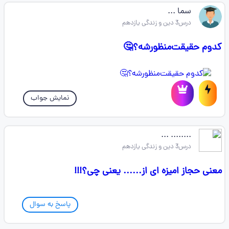
سما ...
درس3 دین و زندگی یازدهم
کدوم حقیقت‌منظورشه؟🤔
نمایش جواب
........ ...
درس3 دین و زندگی یازدهم
معنی حجاز امیزه ای از...... یعنی چی؟!!!
پاسخ به سوال