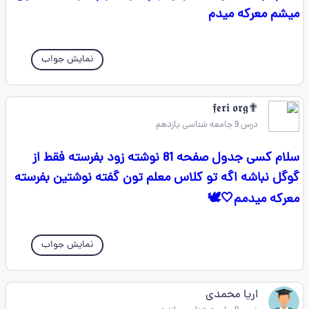
میشم معرکه میدم
نمایش جواب
✟𝖋𝖊𝖗𝖎 𝖔𝖗𝖌
درس 9 جامعه شناسی یازدهم
سلام کسی جدول صفحه 81 نوشته زود بفرسته فقط از
گوگل نباشه اگه تو کلاس معلم تون گفته نوشتین بفرسته
معرکه میدمم🤍🕊
نمایش جواب
اریا محمدی