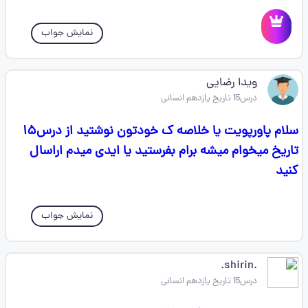
نمایش جواب
ویدا رضایی
درس15 تاریخ یازدهم انسانی
سلام پاورپویت یا خلاصه ک خودتون نوشتید از درس۱۵
تاریخ میخوام میشه برام بفرستید یا ایدی میدم اراسال
کنید
نمایش جواب
.shirin.
درس15 تاریخ یازدهم انسانی