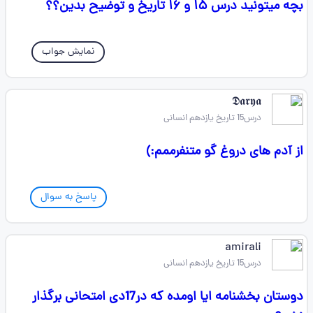
بچه میتونید درس ۱۵ و ۱۶ تاریخ و توضیح بدین؟؟
نمایش جواب
𝕯𝖆𝖗𝖞𝖆
درس15 تاریخ یازدهم انسانی
از آدم های دروغ گو متنفرممم:)
پاسخ به سوال
amirali
درس15 تاریخ یازدهم انسانی
دوستان بخشنامه ایا اومده که در17دی امتحانی برگذار