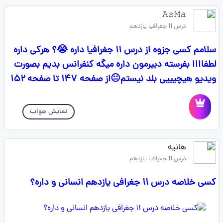
𝙰𝚜𝙼𝚊
درس 11 جغرافیا یازدهم
سلامم کسی جزوه از درس ۱۱ جغرافیا داره 😭؟ هرکی داره
لطفاااا بفرسته دبیرمون داره میگه کنفرانس بدیم بصورت
ویدیو هیچیییی بلد نیستم😐از صفحه ۱۴۷ تا صفحه ۱۵۲
نمایش جواب
هانیه
درس 11 جغرافیا یازدهم
کسی خلاصه درس ۱۱ جغرافی يازدهم انسانی و داره؟