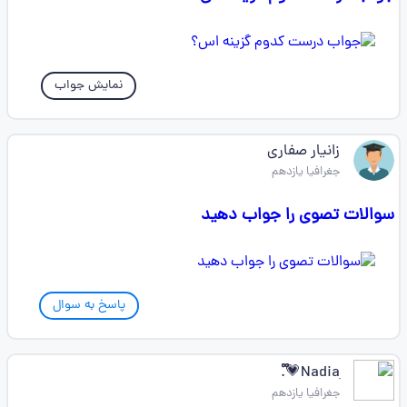
نمایش جواب
زانیار صفاری
جغرافیا یازدهم
سوالات تصوی را جواب دهید
پاسخ به سوال
Nadiaִ💗᪲᪲᪲.
جغرافیا یازدهم