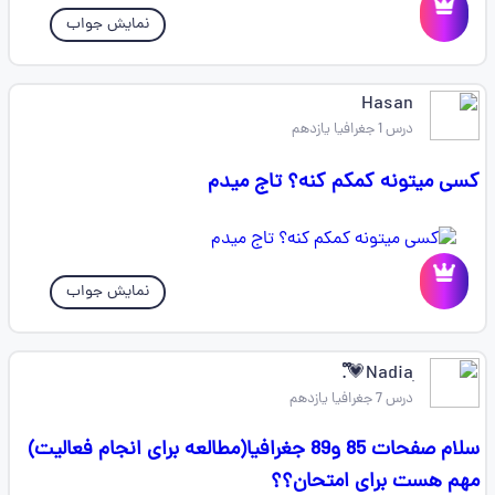
نمایش جواب
Hasan
درس 1 جغرافیا یازدهم
کسی میتونه کمکم کنه؟ تاج میدم
نمایش جواب
Nadiaִ💗᪲᪲᪲.
درس 7 جغرافیا یازدهم
سلام صفحات 85 و89 جغرافیا(مطالعه برای انجام فعالیت)
مهم هست برای امتحان؟؟