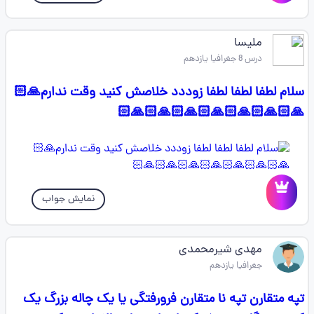
ملیسا
درس 8 جغرافیا یازدهم
سلام لطفا لطفا لطفا زوددد خلاصش کنید وقت ندارم🙏🏻
🙏🏻🙏🏻🙏🏻🙏🏻🙏🏻🙏🏻🙏🏻
نمایش جواب
مهدی شیرمحمدی
جغرافیا یازدهم
تپه متقارن تپه نا متقارن فرورفتگی یا یک چاله بزرگ یک