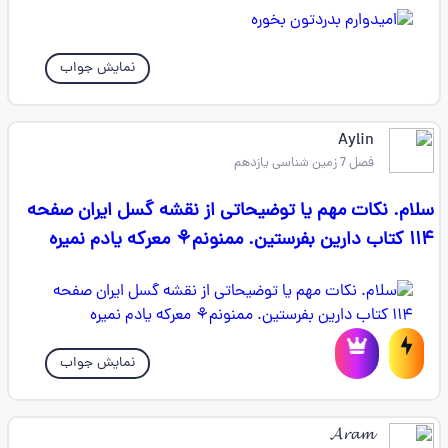
نمایش جواب
Aylin
فصل 7 زمین شناسی یازدهم
سلام. نکات مهم یا توضیحاتی از نقشه گسل ایران صفحه
۱۱۴ کتاب دارین بفرستین. ممنونم⚘️ معرکه یادم نمیره
نمایش جواب
𝓐𝓻𝓪𝓶