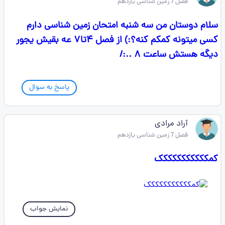
فصل 7 زمین شناسی یازدهم
سلام دوستان من سه شنبه امتحان زمین شناسی دارم
کسی میتونه کمکم کنه؟:) از فصل ۴تا۷ عه بقیش یجور
دیگه هستش ساعت ۸ ..:/
پاسخ به سوال
آراد مرادی
فصل 7 زمین شناسی یازدهم
کمککککککککککک
نمایش جواب