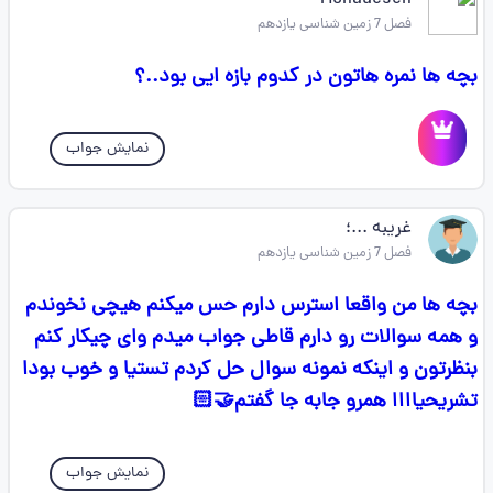
Mohadeseh
فصل 7 زمین شناسی یازدهم
بچه ها نمره هاتون در کدوم بازه ایی بود..؟
نمایش جواب
غریبه ...؛
فصل 7 زمین شناسی یازدهم
بچه ها من واقعا استرس دارم حس میکنم هیچی نخوندم
و همه سوالات رو دارم قاطی جواب میدم وای چیکار کنم
بنظرتون و اینکه نمونه سوال حل کردم تستیا و خوب بودا
تشریحیاااا همرو جابه جا گفتم🤝🏻
نمایش جواب