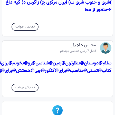
)شرق و جنوب شرق ب) ایران مرکزی ج) زاگرس د) کپه داغ
۶-منظور از معا
نمایش جواب
محسن حاجیان
فصل 7 زمین شناسی یازدهم
سلام@دوستان@بنظرتون@زمین@شناسی@رو@بخونم@برای@
کتاب@تستی@مناسب@برای@کنکور@چی@هستش@برای@ژ
نمایش جواب