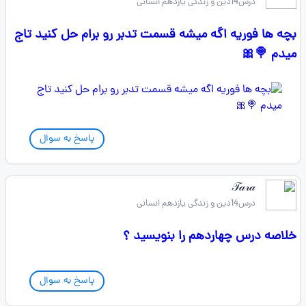
درس14دین و زندگی یازدهم انسانی
بچه ها فوریه اگه میشه قسمت تدبر رو برام حل کنید تاج
میدم 🍭🎀
پاسخ به سوال
𝒯𝒶𝓇𝒶
درس14دین و زندگی یازدهم انسانی
خلاصه درس چهاردهم را بنویسید ؟
پاسخ به سوال