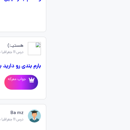
هستیـ:)
درس 11 جغرافیا یازدهم
بارم بندی رو دارید ب
جواب معرکه
Ba mz
درس 11 جغرافیا یازدهم