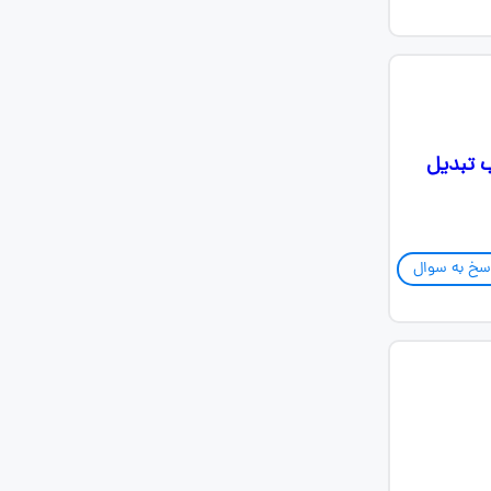
ب تبدیل
سخ به سوال