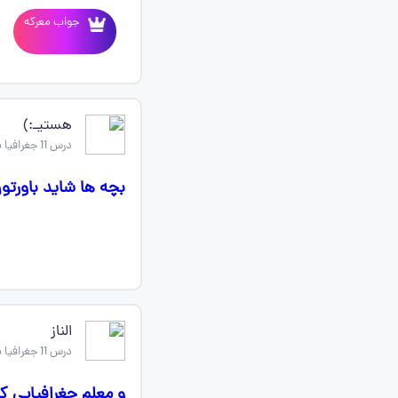
جواب معرکه
هستیـ:)
درس 11 جغرافیا یازدهم
بچه ها شاید باورتو
الناز
درس 11 جغرافیا یازدهم
و معلم جغرافیایی که ساعت 1 شب سوال می فرسته