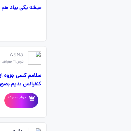
میشه یکی بیاد هم 
𝙰𝚜𝙼𝚊
درس 11 جغرافیا یازدهم
کنفرانس بدیم بصورت وید
جواب معرکه