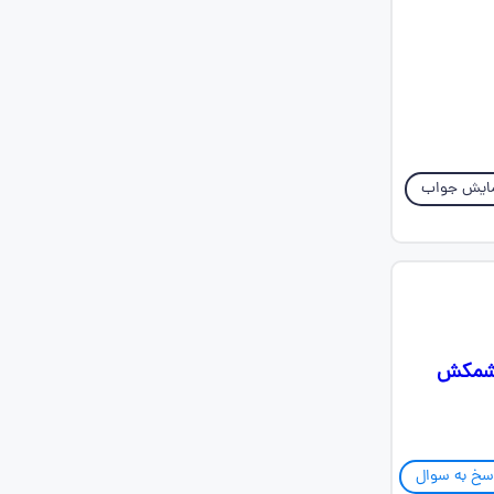
ایش جواب
 کشمکش
سخ به سوال