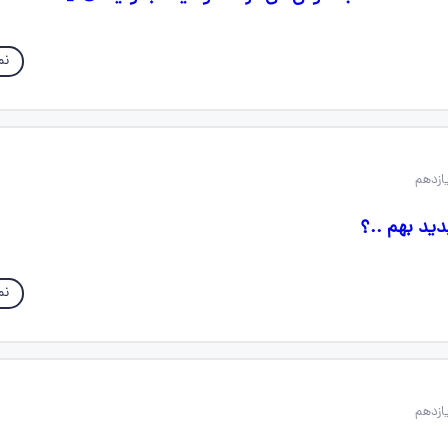
نم
دید بهم ..؟
نم