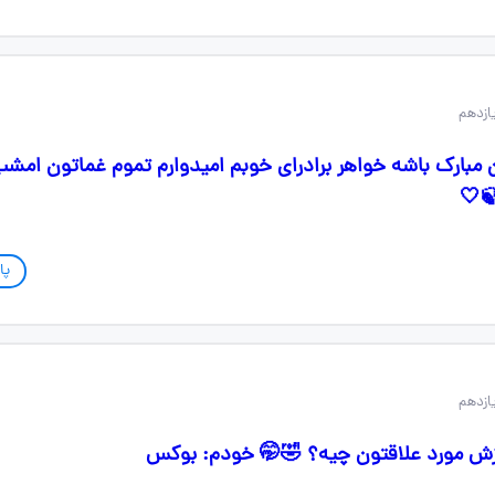
مبارک باشه خواهر برادرای خوبم امیدوارم تموم غماتون امش
🤍
پا
ورزش مورد علاقتون چیه؟ 🤣🤭 خودم: بوکس