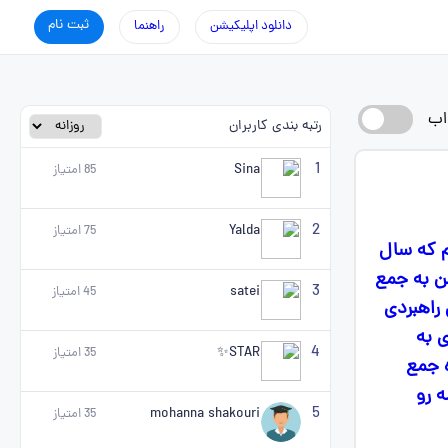
ثبت نام
دانلود اپلیکیشن
راهنما
اب
رتبه بندی کاربران
1
Sina
85
امتیاز
2
Yalda
75
امتیاز
م که سال
ن به جمع
3
satei
45
امتیاز
 راهبردی
 به
4
STAR✨
35
امتیاز
ه جمع
ه رو
5
mohanna shakouri
35
امتیاز