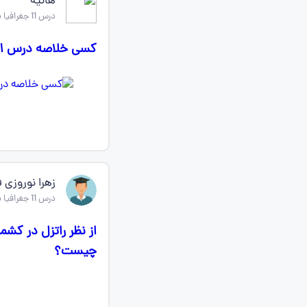
هانیه
درس 11 جغرافیا یازدهم
کسی خلاصه درس ۱۱ جغرافی يازدهم انسانی و داره؟
زهرا نوروزی ف
درس 11 جغرافیا یازدهم
از نظر راتزل در ک
چیست؟