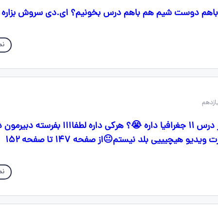
باهم دوست شیم هم باهم درس بخونیم؟ ای.دی سروش بزاره یا
نم
سلامم کسی جزوه از درس ۱۱ جغرافیا داره 😭؟ هرکی داره لطفاااا بفرسته دبیرمو
یو هیچیییی بلد نیستم😐از صفحه ۱۴۷ تا صفحه ۱۵۲
نم