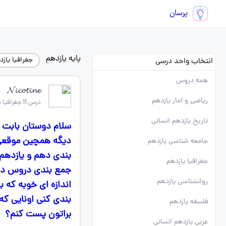
پرسان
پایه یازدهم
جغرافیا یازد
انتخاب واحد درسی
همه دروس
𝓝𝓲𝓬𝓸𝓽𝓲𝓷𝓮
ریاضی و آمار یازدهم
درس 11 جغرافیا یازدهم
تاریخ یازدهم انسانی
سلام دوستان بابت 
دیگه همچین موقعی ب
جامعه شناسی یازدهم
بندی دهم و یازدهم ت
جغرافیا یازدهم
جمع بندی دروس دهم
روانشناسی یازدهم
اندازه ای خوبه که ب
بندی کنی اونایی که
فلسفه یازدهم
براتون پست کنم؟
عربی یازدهم انسانی