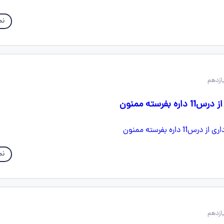
نم
بفرسته ممنون
نم