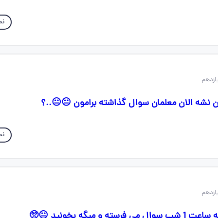
نم
ن نشه الان معلمان سوال گذاشته برامون 😐😐..؟
نم
 و میگه بخونید 😐🥺