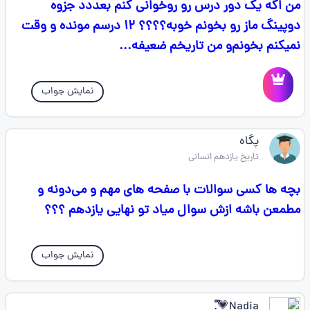
من اگه یک دور درس رو روخوانی کنم بعددد جزوه
دوپینگ ماز رو بخونم خوبه؟؟؟؟ ۱۲ درسم مونده و وقت
نمیکنم بخونم‌و من تاریخم ضعیفه...
نمایش جواب
پگاه
تاریخ یازدهم انسانی
بچه ها کسی سوالات با صفحه های مهم و می‌دونه و
مطمعن باشه ازش سوال میاد تو نهایی یازدهم ؟؟؟
نمایش جواب
Nadiaִ💗᪲᪲᪲.