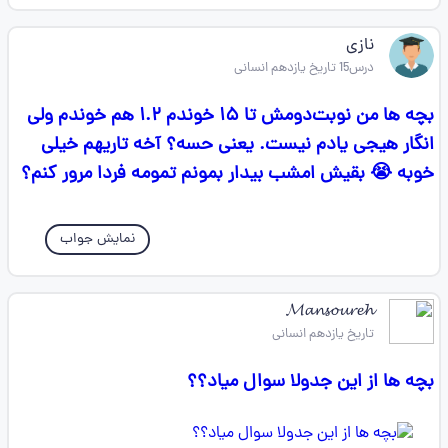
نازی
درس15 تاریخ یازدهم انسانی
بچه ها من نوبت‌دومش تا ۱۵ خوندم ۱.۲ هم خوندم ولی
انگار هیجی یادم نیست. یعنی حسه؟ آخه تاریهم خیلی
خوبه 😭 بقیش امشب بیدار بمونم تمومه فردا مرور کنم؟
نمایش جواب
𝓜𝓪𝓷𝓼𝓸𝓾𝓻𝓮𝓱
تاریخ یازدهم انسانی
بچه ها از این جدولا سوال میاد؟؟