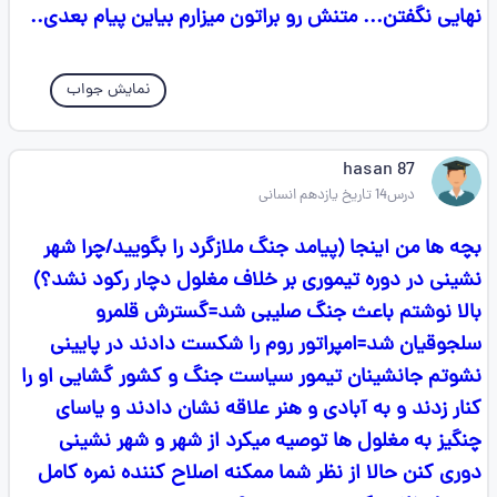
نهایی نگفتن... متنش رو براتون میزارم بیاین پیام بعدی..
نمایش جواب
hasan 87
درس14 تاریخ یازدهم انسانی
بچه ها من اینجا (پیامد جنگ ملازگرد را بگویید/چرا شهر
نشینی در دوره تیموری بر خلاف مغلول دچار رکود نشد؟)
بالا نوشتم باعث جنگ صلیبی شد=گسترش قلمرو
سلجوقیان شد=امپراتور روم را شکست دادند در پایینی
نشوتم جانشینان تيمور سیاست جنگ و کشور گشایی او را
کنار زدند و به آبادی و هنر علاقه نشان دادند و یاسای
چنگیز به مغلول ها توصیه میکرد از شهر و شهر نشینی
دوری کنن حالا از نظر شما ممکنه اصلاح کننده نمره کامل