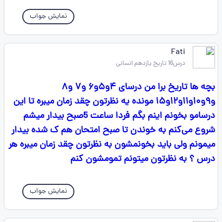
نمایش جواب
Fati
درس16 تاریخ یازدهم انسانی
بچه ها تاریخ برا من درسای ۴و۵و۶ و۷ و۸
و۹و۱۰و۱۱و۱۲و۱۵ مونده یه نظرتون چقد زمان میبره تا این
درسامو بخونم اینم بگم فردا ساعت 5صبح بیدار میشم
شروع می‌کنم به خوندن تا صبح امتحان هم ک شده بیدار
میمونم ولی باید بخونمشون به نظرتون چقد زمان میبره هر
درس ؟ به نظرتون میتونم تمومشون کنم
نمایش جواب