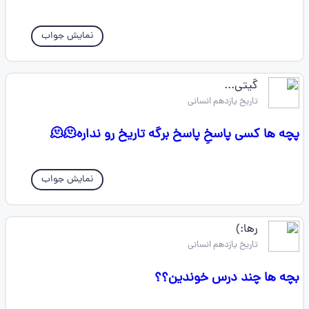
نمایش جواب
گیتی...
تاریخ یازدهم انسانی
پچه ها کسی پاسخِ پاسخ برگه تاریخ رو نداره🫠🫠
نمایش جواب
رها:)
تاریخ یازدهم انسانی
بچه ها چند درس خوندین؟؟