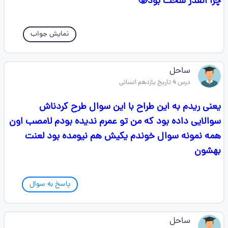
چرا انقدر سخت بود🥲
نمایش جواب
ساحل
درس 4 تاریخ یازدهم انسانی
یعنی ریدم به این طراح با این سوال طرح کردناش
سوالایی داده بود که من تو عمرم ندیده بودم لامصب اون
همه نمونه سوال خوندم یکیش هم نیومده بود لعنت
بهشون
پاسخ به سوال
ساحل