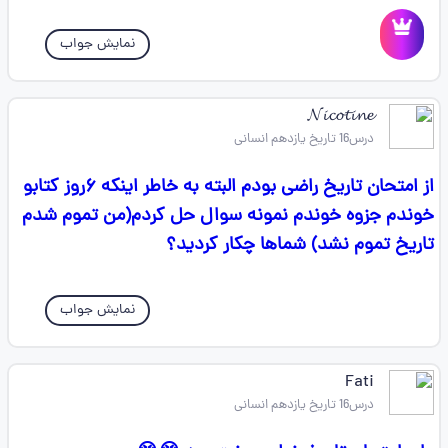
نمایش جواب
𝓝𝓲𝓬𝓸𝓽𝓲𝓷𝓮
درس16 تاریخ یازدهم انسانی
از امتحان تاریخ راضی بودم البته به خاطر اینکه ۶روز کتابو
خوندم جزوه خوندم نمونه سوال حل کردم(من تموم شدم
تاریخ تموم نشد) شماها چکار کردید؟
نمایش جواب
Fati
درس16 تاریخ یازدهم انسانی