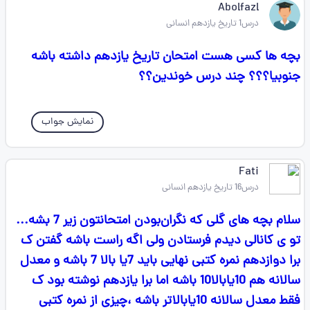
Abolfazl
درس1 تاریخ یازدهم انسانی
بچه ها کسی هست امتحان تاریخ یازدهم داشته باشه
جنوبیا؟؟؟ چند درس خوندین؟؟
نمایش جواب
Fati
درس16 تاریخ یازدهم انسانی
سلام بچه های‌ گلی که نگران‌بودن امتحانتون زیر 7 بشه...
تو ی کانالی دیدم فرستادن ولی اگه راست باشه گفتن ک
برا دوازدهم نمره کتبی نهایی باید 7یا بالا 7 باشه و معدل
سالانه هم 10یابالا10 باشه اما برا یازدهم نوشته بود ک
فقط معدل سالانه 10یابالاتر باشه ،چیزی از نمره کتبی