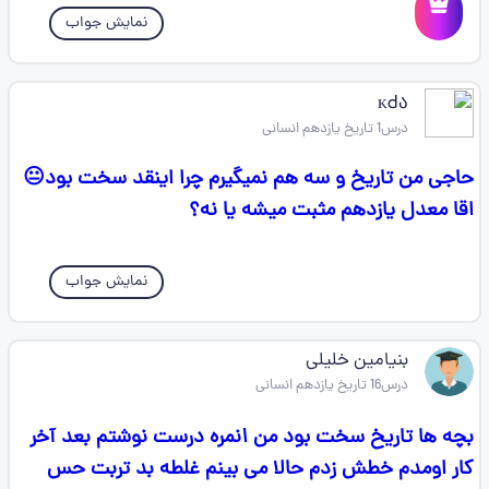
نمایش جواب
ᴋ𑫙ა
درس1 تاریخ یازدهم انسانی
حاجی من تاریخ و سه هم نمیگیرم چرا اینقد سخت بود😐
اقا معدل یازدهم مثبت میشه یا نه؟
نمایش جواب
بنیامین خلیلی
درس16 تاریخ یازدهم انسانی
بچه ها تاریخ سخت بود من ۱نمره درست نوشتم بعد آخر
کار اومدم خطش زدم حالا می بینم غلطه بد تربت حس