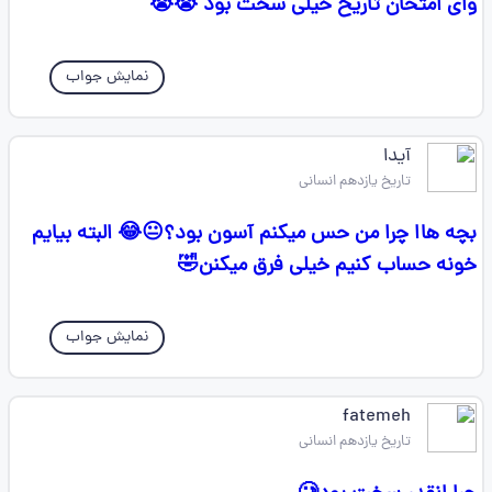
وای امتحان تاریخ خیلی سخت بود 😭😭
نمایش جواب
آیدا
تاریخ یازدهم انسانی
بچه هاا چرا من حس میکنم آسون بود؟😐😂 البته بیایم
خونه حساب کنیم خیلی فرق میکنن🤣
نمایش جواب
fatemeh
تاریخ یازدهم انسانی