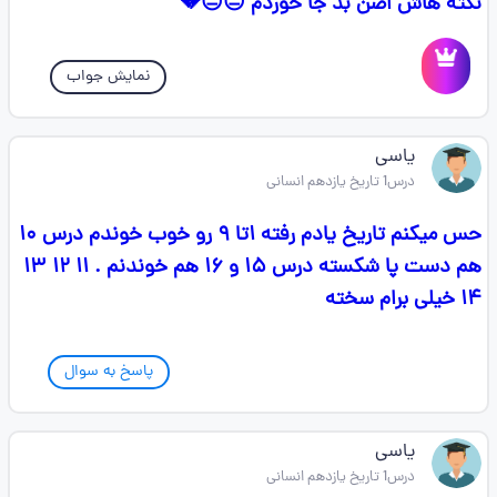
نکته هاش اصن بد جا خوردم 😐😐💔
نمایش جواب
یاسی
درس1 تاریخ یازدهم انسانی
حس میکنم تاریخ یادم رفته ۱تا ۹ رو خوب خوندم درس ۱۰
هم دست پا شکسته درس ۱۵ و ۱۶ هم خوندنم . ۱۱ ۱۲ ۱۳
۱۴ خیلی برام سخته
پاسخ به سوال
یاسی
درس1 تاریخ یازدهم انسانی