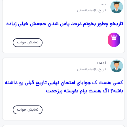
....
تاریخ یازدهم انسانی
تاریخو چطور بخونم درحد پاس شدن حجمش خیلی زیاده
نمایش جواب
nazi
تاریخ یازدهم انسانی
کسی هست ک جوابای امتحان نهایی تاریخ قبلی رو داشته
باشه؟ اگ هست برام بفرسته بیزحمت
نمایش جواب