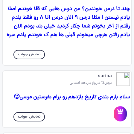
چند تا درس خوندین؟ من درس هایی که قلا خوندم اصلا
یادم نیستن ! مثلا درس ۹ الان درس ۱تا ۸ رو فقط بلدم
رفتم از آخر بخونم شما چکار کردید خیلی بلد بودم الان
یادم رفتن هرچی میخونم قبلی ها هم ک خوندم یادم میره
نمایش جواب
sarina
درس12 تاریخ یازدهم انسانی
سلام بارم بندی تاریخ یازدهم رو برام بفرستین مرسی🙂
نمایش جواب