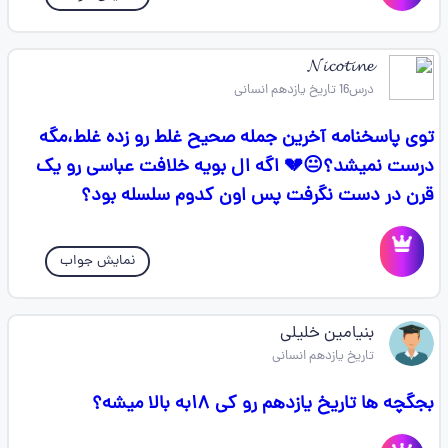
𝓝𝓲𝓬𝓸𝓽𝓲𝓷𝓮
درس16 تاریخ یازدهم انسانی
توی پاسخنامه آخرین جمله صحیح غلط رو زده غلط،مگه
درست نمیشد؟😐💔 اگه ال بویه خلافت عباسی رو یک
قرن در دست نگرفت پس اون کدوم سلسله بود؟
نمایش جواب
بنیامین خلیلی
تاریخ یازدهم انسانی
بجگچه ها تاریخ یازدهم رو کی ۱۸به بالا میشه؟