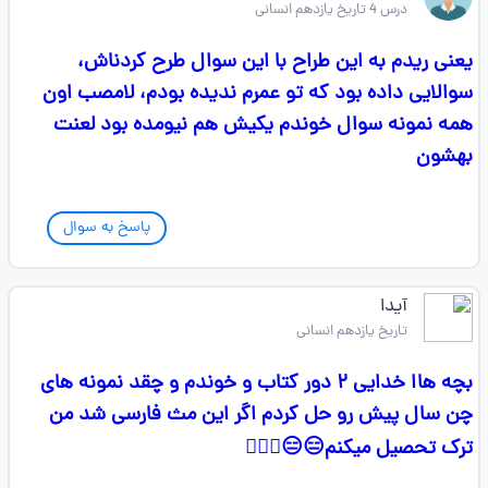
درس 4 تاریخ یازدهم انسانی
یعنی ریدم به این طراح با این سوال طرح کردناش،
سوالایی داده بود که تو عمرم ندیده بودم، لامصب اون
همه نمونه سوال خوندم یکیش هم نیومده بود لعنت
بهشون
پاسخ به سوال
آیدا
تاریخ یازدهم انسانی
بچه هاا خدایی ۲ دور کتاب و خوندم و چقد نمونه های
چن سال پیش رو حل کردم اگر این مث فارسی شد من
ترک تحصیل میکنم😑😑😵‍💫💔