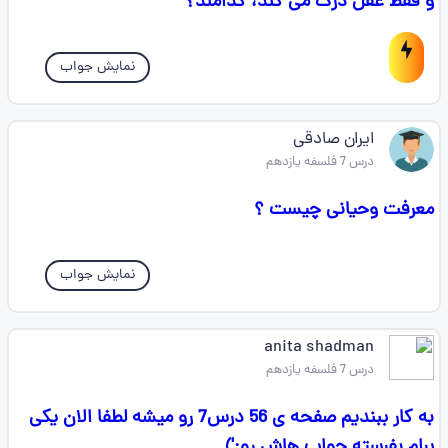
و فقط عقل درک می کند، کدامند؟
نمایش جواب
ایران صادقی
درس 7 فلسفه یازدهم
معرفت وحیانی چیست ؟
نمایش جواب
anita shadman
درس 7 فلسفه یازدهم
به کار ببندیم صفحه ی 56 درس7 رو میشه لطفا الان یکی
برام بفرسته جواب هاش رو:')