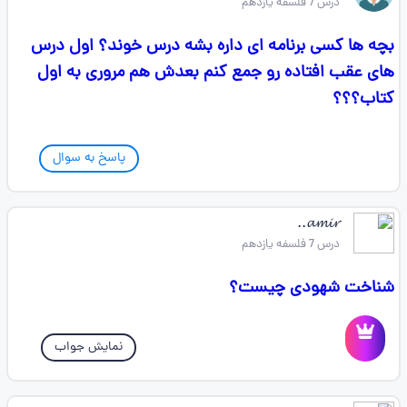
درس 7 فلسفه یازدهم
بچه ها کسی برنامه ای داره بشه درس خوند؟ اول درس
های عقب افتاده رو جمع کنم بعدش هم مروری‌ به اول
کتاب؟؟؟
پاسخ به سوال
𝓪𝓶𝓲𝓻..
درس 7 فلسفه یازدهم
شناخت شهودی چیست؟
نمایش جواب