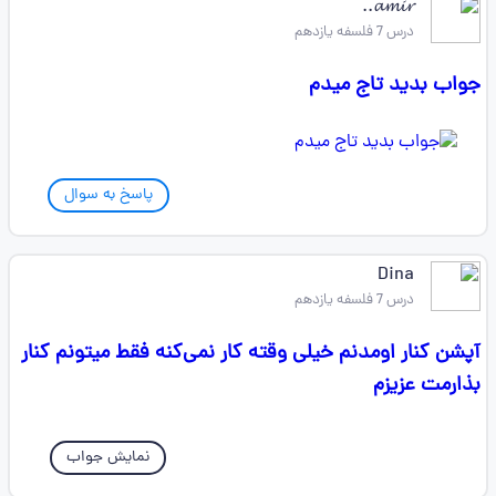
𝓪𝓶𝓲𝓻..
درس 7 فلسفه یازدهم
جواب بدید تاج میدم
پاسخ به سوال
Dina
درس 7 فلسفه یازدهم
آپشن کنار اومدنم خیلی وقته کار نمی‌کنه فقط میتونم کنار
بذارمت عزیزم
نمایش جواب