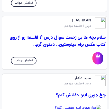
نمایش جواب
ASHKAN :)
درس 4 فلسفه یازدهم
سلام بچه ها بی زحمت سوال درس ۴ فلسفه رو از روی
کتاب عکس برام میفرستین.. دمتون گرم..
نمایش جواب
ملینا دلدار
درس 4 فلسفه یازدهم
چخ جوری اینو حفظش کنم؟