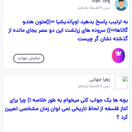
iran .thg
درس 4 فلسفه یازدهم
به ترتیب پاسخ بدهید اوپاندیشیا ==))متون هندو
گاتاها==)) سروده های زرتشت این دو عصر بجای مانده از
گذشته نشان گر چیست
نمایش جواب
زهرا جهانی
درس 4 فلسفه یازدهم
بچه ها یک جواب کلی میخوام به طور خلاصه ۱) چرا برای
آغاز فلسفه از لحاظ تاریخی نمی توان زمان مشخصی تعیین
کرد ؟