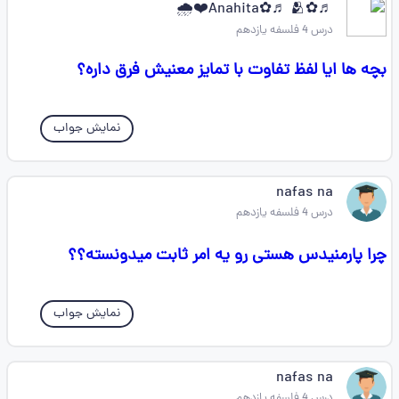
♬✿Anahita✿♬ 🫂❤️🌧️
درس 4 فلسفه یازدهم
بچه ها ایا لفظ تفاوت با تمایز معنیش فرق داره؟
نمایش جواب
nafas na
درس 4 فلسفه یازدهم
چرا پارمنیدس هستی رو یه امر ثابت میدونسته؟؟
نمایش جواب
nafas na
درس 4 فلسفه یازدهم