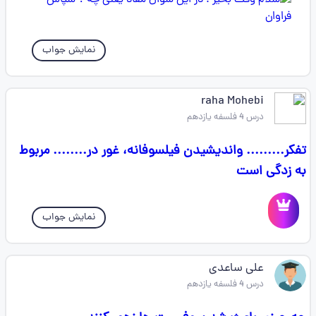
نمایش جواب
raha Mohebi
درس 4 فلسفه یازدهم
تفکر......... واندیشیدن فیلسوفانه، غور در........ مربوط
به زدگی است
نمایش جواب
علی ساعدی
درس 4 فلسفه یازدهم