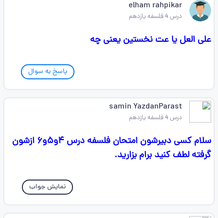
elham rahpikar
درس 4 فلسفه یازدهم
علی العل یا عت نخستین یعنی چه
پاسخ به سوال
samin YazdanParast
درس 4 فلسفه یازدهم
سلام کسی دبیرشون امتحان فلسفه درس ۴و۵و۶ ازشون
گرفته لطف کنید برام بزارید.
نمایش جواب