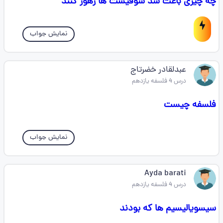
چه چیزی باعث شد سوفیست ها زهور کنند
نمایش جواب
عبدلقادر خضرتاج
درس 4 فلسفه یازدهم
فلسفه چیست
نمایش جواب
Ayda barati
درس 4 فلسفه یازدهم
سیسویالیسیم ها که بودند