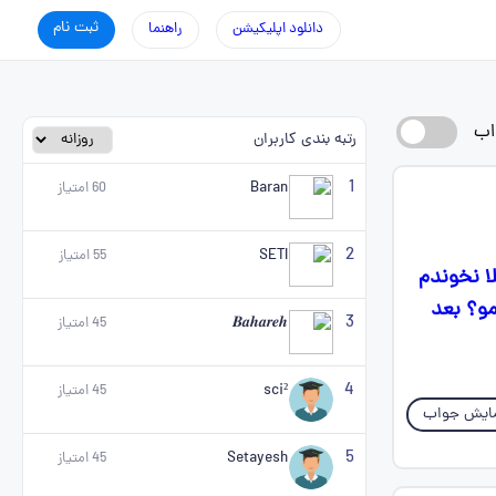
ثبت نام
دانلود اپلیکیشن
راهنما
اب
رتبه بندی کاربران
1
Baran
60
امتیاز
2
SETI
55
امتیاز
ا نخوندم
مو؟ بعد
3
𝑩𝒂𝒉𝒂𝒓𝒆𝒉
45
امتیاز
4
sci²
45
امتیاز
ایش جواب
5
Setayesh
45
امتیاز