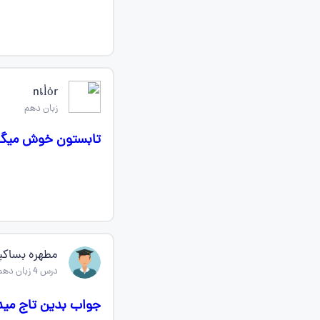
nเl̇ȯr
زبان دهم
تابستون خوش میگ
مطهره بساکپ
درس 4 زبان دهم
جواب بدین تاج مید