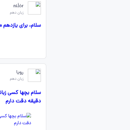
nเl̇ȯr
زبان دهم
سلام، برای یازدهم 
رویا
زبان دهم
دقیقه دقت دارم