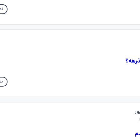
نم
ذرهه؟
نم
ور
م