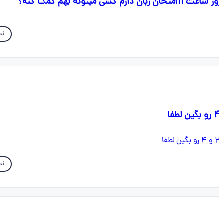
کسی میتونه بهم کمک کنه؟
نم
نم