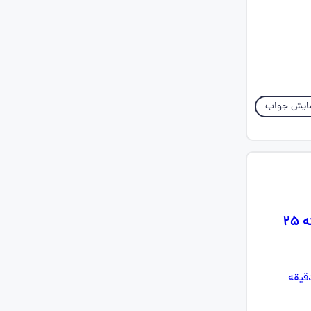
ایش جواب
سلام بچها کسی زبانش خوب هست؟؟ اگه کسی هیت سریع ایدی روبیکاشو بفرسته ۲۵