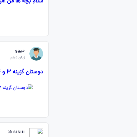
سلام بچه ها من امروز ساعت 11امتحان زبان دارم 
میوو
زبان دهم
دوستان گزینه ۳ و ۴ رو بگین لطفا
sisiii🎀