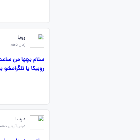
رویا
زبان دهم
روبیکا یا تلگرامشو 
درسا
درس 1 زبان دهم