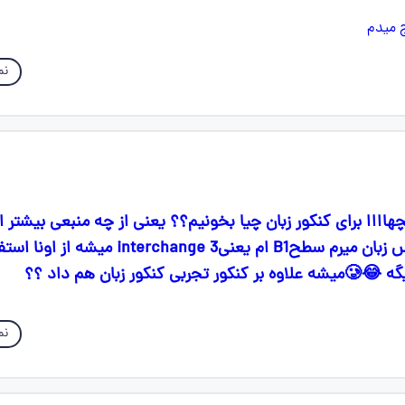
نم
هاااا برای کنکور زبان چیا بخونیم؟؟ یعنی از چه منبعی بیشتر 
کنمم من خودم کلاس زبان میرم سطحB1 ام یعنیinterchange 3 
ور زبان هم داد ؟؟
نم