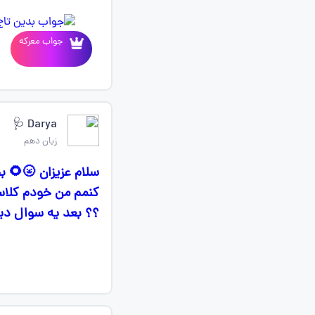
جواب معرکه
Darya 🩺
زبان دهم
سلام عزیزان 🌝🌻 بچ
؟؟ بعد یه سوال دیگه 😂🥲میشه علاوه بر کنکور تجربی کنک