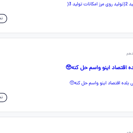
نم
ه اقتصاد اینو واسم حل کنه🥺
نم