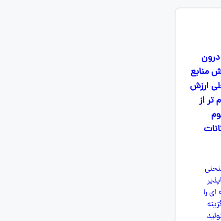
 درون
ش منابع
لی ارزش
تر از
هوم
د روی مرز امکانات