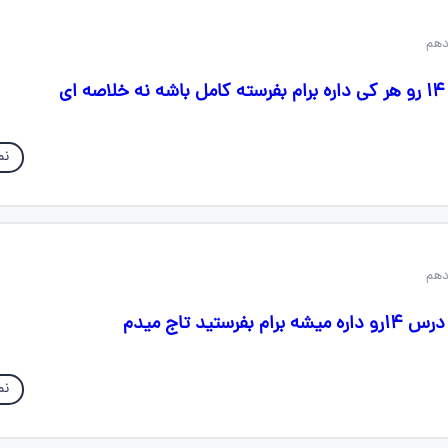
ی
نم
ستید تاج میدم
نم