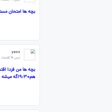
بچه ها امتحان مستم
yass
درس 14 اقتصاد دهم
هم۹:۳۰اگه میشه فردا یکی کمک کنه سوالات رو همینجا میفرستم