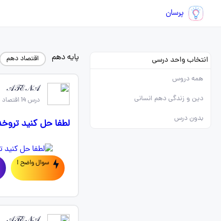
پرسان
پایه دهم
اقتصاد دهم
انتخاب واحد درسی
همه دروس
𝒜𝒯ℰ𝒩𝒜
دین و زندگی دهم انسانی
درس 14 اقتصاد دهم
بدون درس
لطفا حل کنید تروخد
سوال واضح !
𝒜𝒯ℰ𝒩𝒜