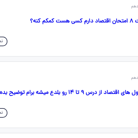
 کنه؟
نم
رس ۹ تا ۱۴ رو بلدع میشه برام توضیح بده 🙏🙏
نم