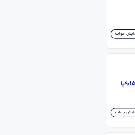
ایش جواب
بچه ها من فردا اقتصاد امتحان مستمر دارم حالا دقیق ساعتشو نمیدونم حدودای ۹:۱۵یا
ایش جواب