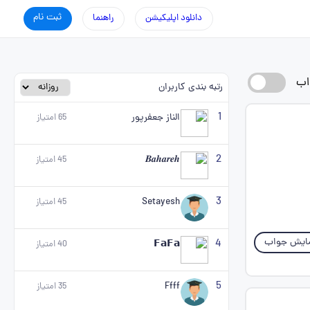
ثبت نام
دانلود اپلیکیشن
راهنما
اب
رتبه بندی کاربران
1
الناز جعفرپور
65
امتیاز
2
𝑩𝒂𝒉𝒂𝒓𝒆𝒉
45
امتیاز
3
Setayesh
45
امتیاز
ایش جواب
4
𝗙𝗮𝗙𝗮
40
امتیاز
5
Ffff
35
امتیاز