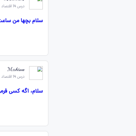
درس 14 اقتصاد دهم
سلام بچها من ساعت ۸ امتحان اقتصاد دارم کسی هست کمکم
ℳℴ𝒷𝒾𝓃𝒶
درس 14 اقتصاد دهم
سلام، اگه کسی فرمول های اقتصاد از د