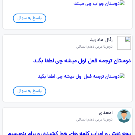
پاسخ به سوال
رئال مادرید
درس6 عربی دهم انسانی
دوستان ترجمه فعل اول میشه چی لطفا بگید
پاسخ به سوال
احمدی
درس6 عربی دهم انسانی
بچه نقش و اعراب کلمه های خط کشیده رو برام بنویسیم