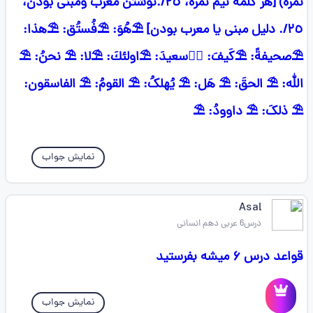
نمره) [هر کلمه نیم نمره، ٢٥/.نوشتن معرب ومبنی بودن،
٢٥/. دلیل مبنی یا معرب بودن] ⛱هُوَ: ⛱فُستُق: ⛱هذا:
⛱صحيفةً: ⛱کَیفَ: ⛱َسعیدَ: ⛱اولئكَ: ⛱لا: ⛱ نحنُ: ⛱
الله: ⛱ الحقَ: ⛱ هَل: ⛱ یُهلکُ: ⛱ القومُ: ⛱ الفاسقون:
⛱ ذلکَ: ⛱ داوودُ: ⛱
نمایش جواب
Asal
درس6 عربی دهم انسانی
قواعد درس ۶ میشه بفرستید
نمایش جواب