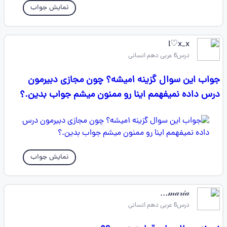
نمایش جواب
l♡x_x
درس6 عربی دهم انسانی
جواب این سوال گزینه ۱میشه؟ چون مجازی دبیرمون
درس داده نمیفهمم اینا رو ممنون میشم جواب بدین.؟
نمایش جواب
𝓂𝒶𝓇𝒾𝒶...
درس6 عربی دهم انسانی