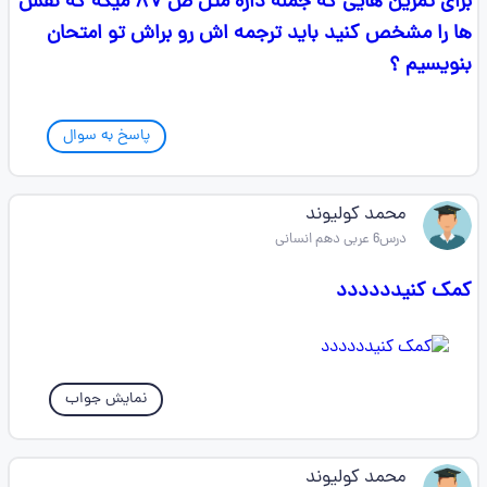
برای تمرین هایی که جمله داره مثل ص ۸۷ میگه که نقش
ها را مشخص کنید باید ترجمه اش رو براش تو امتحان
بنویسیم ؟
پاسخ به سوال
محمد کولیوند
درس6 عربی دهم انسانی
کمک کنیدددددد
نمایش جواب
محمد کولیوند