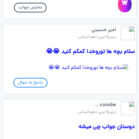
نمایش جواب
امیر حسینی
درس6 عربی دهم انسانی
سلام بچه ها توروخدا کمکم کنید 😭😭
پاسخ به سوال
cooolw ..
درس6 عربی دهم انسانی
دوستان جواب چی میشه