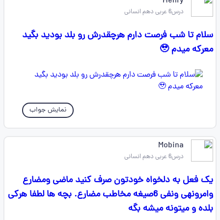
Henry
درس6 عربی دهم انسانی
سلام تا شب فرصت دارم هرچقدرش رو بلد بودید بگید
معرکه میدم 🥹
نمایش جواب
Mobina
درس6 عربی دهم انسانی
یک فعل به دلخواه خودتون صرف کنید ماضی ومضارع
وامرونهی ونفی 6صیغه مخاطب مضارع. بچه ها لطفا هرکی
بلده و میتونه میشه بگه