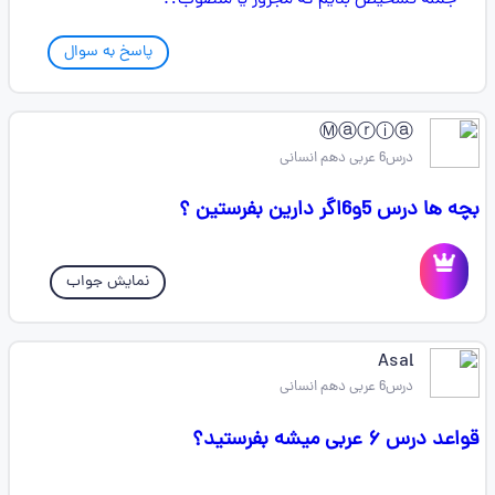
پاسخ به سوال
Ⓜⓐⓡⓘⓐ
درس6 عربی دهم انسانی
بچه ها درس 5و6اگر دارین بفرستین ؟
نمایش جواب
Asal
درس6 عربی دهم انسانی
قواعد درس ۶ عربی میشه بفرستید؟