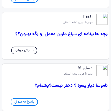
hasti
درس6 عربی دهم انسانی
بچه ها برنامه ای سراغ دارین معدل رو بگه بهتون؟؟
نمایش جواب
عسلی 🎀
درس6 عربی دهم انسانی
ناموسا دیار پسره ؟ دختر نیست؟پشمام؟
پاسخ به سوال